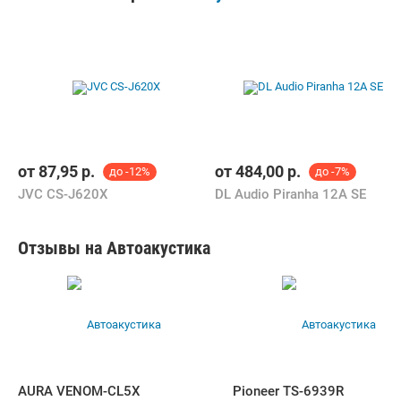
от
87,95
р.
от
484,00
р.
до -12%
до -7%
JVC CS-J620X
DL Audio Piranha 12A SE
Отзывы на Автоакустика
AURA VENOM-CL5X
Pioneer TS-6939R