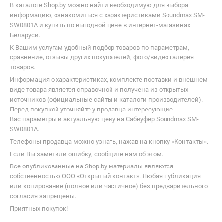
В каталоге Shop.by можно найти необходимую для выбора
подвели: ни скрипов, ни люфтов,
информацию, ознакомиться с характеристиками Soundmax SM-
ни выгоревших катушек. Звук
SW0801A и купить по выгодной цене в интернет-магазинах
теплый, музыкальный, без
Беларуси.
«цифровой» резкости. Если у вас
тоже старая магнитола – сразу
К Вашим услугам удобный подбор товаров по параметрам,
планируйте апгрейд, а если есть
сравнение, отзывы других покупателей, фото/видео галерея
усилитель берите не раздумывая.
товаров.
Информация о характеристиках, комплекте поставки и внешнем
виде товара является справочной и получена из открытых
источников (официальные сайты и каталоги производителей).
Перед покупкой уточняйте у продавца интересующие
Вас параметры и актуальную цену на Сабвуфер Soundmax SM-
SW0801A.
Телефоны продавца можно узнать, нажав на кнопку «Контакты».
Если Вы заметили ошибку, сообщите нам об этом.
Все опубликованные на Shop.by материалы являются
собственностью ООО «Открытый контакт». Любая публикация
или копирование (полное или частичное) без предварительного
согласия запрещены.
Приятных покупок!