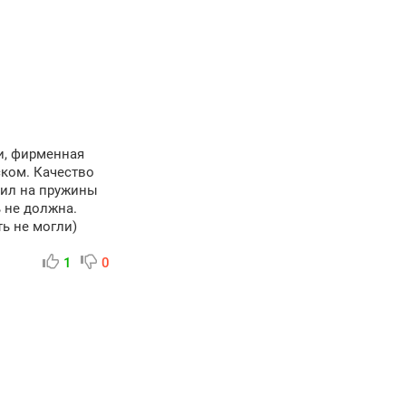
ки, фирменная
ском. Качество
тил на пружины
 не должна.
ь не могли)
1
0