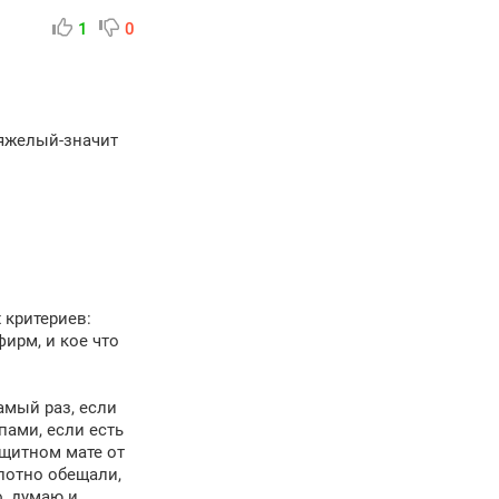
1
0
тяжелый-значит
 критериев:
ирм, и кое что
амый раз, если
пами, если есть
ащитном мате от
олотно обещали,
о, думаю и