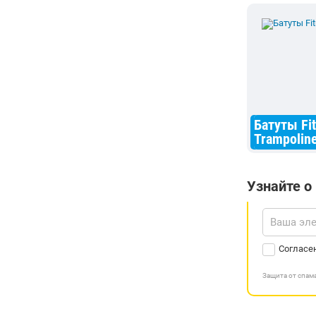
Батуты Fi
Trampolin
Узнайте о
Согласе
Защита от спа