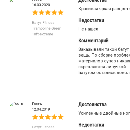
16.03.2020
Красивая яркая расцветк
Недостатки
Батут Fitness
Trampoline Green
Не нашел.
10ft-extreme
Комментарий
Заказывали такой батут 
вещь. По сборке проблем
материалов супер никак
скрепляются липучкой -
Батутом остались доволь
Достоинства
Гость
12.04.2019
Усиленные двойные ноги
Недостатки
Батут Fitness