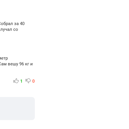
Собрал за 40
олучал со
метр
ам вешу 96 кг и
1
0