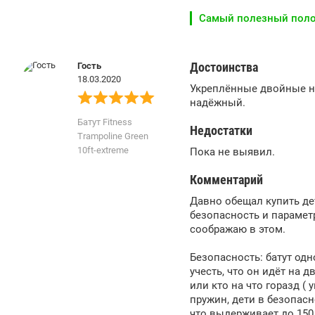
Самый полезный пол
Достоинства
Гость
18.03.2020
Укреплённые двойные но
надёжный.
Батут Fitness
Недостатки
Trampoline Green
10ft-extreme
Пока не выявил.
Комментарий
Давно обещал купить дет
безопасность и парамет
соображаю в этом.
Безопасность: батут одн
учесть, что он идёт на 
или кто на что горазд (
пружин, дети в безопасн
что выдерживает до 150 