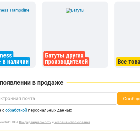
tness
Батуты других
e в наличии
производителей
Все тов
 появлении в продаже
Сообщи
н с
обработкой
персональных данных
ма reCAPTCHA
Конфиденциальность
и
Условия использования