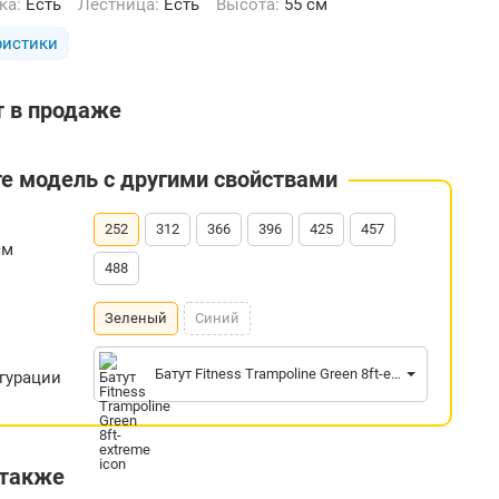
тка:
Есть
Лестница:
Есть
Высота:
55 см
ристики
т в продаже
е модель с другими свойствами
252
312
366
396
425
457
см
488
Зеленый
Синий
Батут Fitness Trampoline Green 8ft-extreme
гурации
 также