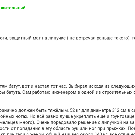
ожительный
ги, защитный мат на липучке ( не встречал раньше такого), 
ям батут, вот и настал тот час. Выбирал исходя из следующих
ры батута. Сам работаю инженером в одной из строительных ф
означно должен быть тяжёлым, 52 кг для диаметра 312 см в с
двойных ногах. Но всё равно лучше укреплять ещё и грунтозаце
 умельцев много). Очень порадовало решение с липучкой на з
ости от попадания в эту область рук или ног при прыжках. П
кг, прыгали с женой, общий наш вес около 140 кг, всё отличн