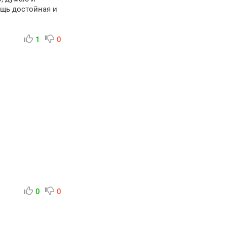
ещь достойная и
1
0
0
0