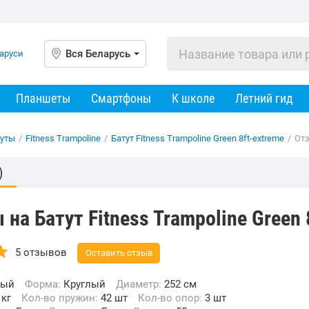
Вся Беларусь
Планшеты
Смартфоны
К школе
Летний гид
туты
/
Fitness Trampoline
/
Батут Fitness Trampoline Green 8ft-extreme
/
От
)
на Батут Fitness Trampoline Green 
5 отзывов
Оставить отзыв
ный
Форма:
Круглый
Диаметр:
252 см
 кг
Кол-во пружин:
42 шт
Кол-во опор:
3 шт