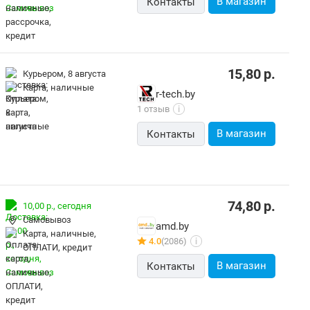
В магазин
Контакты
15,80
р.
Курьером,
8 августа
карта, наличные
r-tech.by
1 отзыв
i
В магазин
Контакты
74,80
р.
10,00 р.,
сегодня
Самовывоз
amd.by
карта, наличные,
4.0
(2086)
i
ОПЛАТИ, кредит
В магазин
Контакты