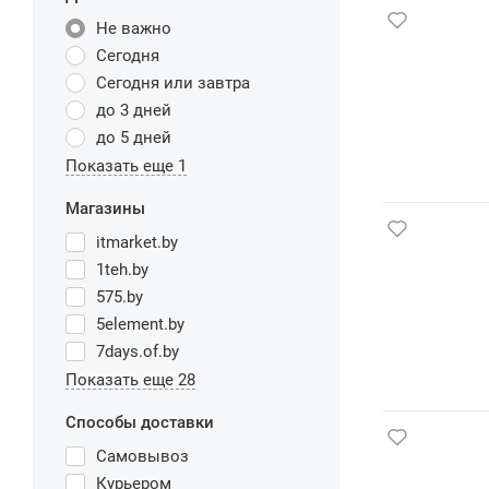
Не важно
Сегодня
Сегодня или завтра
до 3 дней
до 5 дней
Показать еще 1
Магазины
itmarket.by
1teh.by
575.by
5element.by
7days.of.by
Показать еще 28
Способы доставки
Самовывоз
Курьером