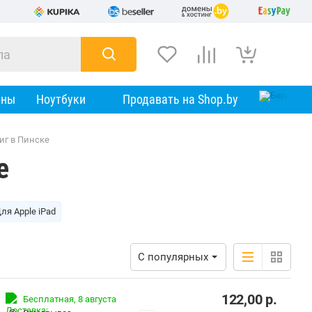
оны
Ноутбуки
Продавать на Shop.by
иг в Пинске
е
ля Apple iPad
С популярных
122,00
р.
Бесплатная,
8 августа