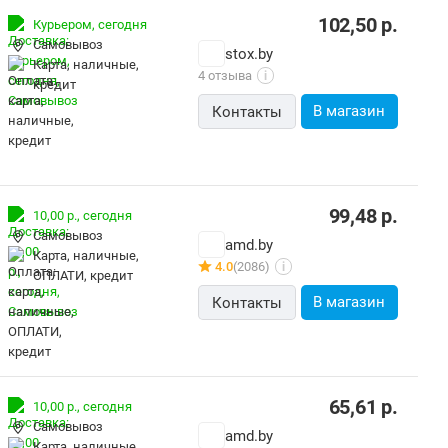
102,50
р.
Курьером,
сегодня
Самовывоз
stox.by
карта, наличные,
4 отзыва
i
кредит
В магазин
Контакты
99,48
р.
10,00 р.,
сегодня
Самовывоз
amd.by
карта, наличные,
4.0
(2086)
i
ОПЛАТИ, кредит
В магазин
Контакты
65,61
р.
10,00 р.,
сегодня
Самовывоз
amd.by
карта, наличные,