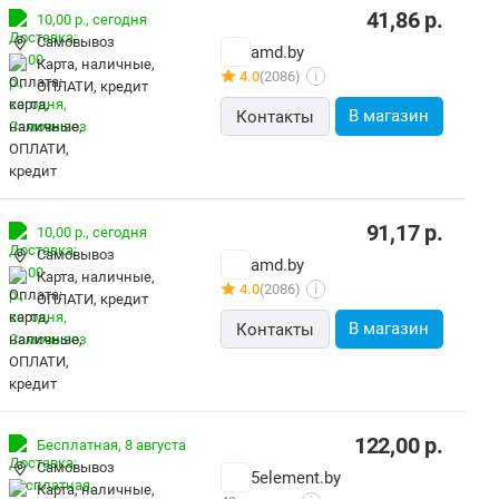
41,86
р.
10,00 р.,
сегодня
Самовывоз
amd.by
карта, наличные,
4.0
(2086)
i
ОПЛАТИ, кредит
В магазин
Контакты
91,17
р.
10,00 р.,
сегодня
Самовывоз
amd.by
карта, наличные,
4.0
(2086)
i
ОПЛАТИ, кредит
В магазин
Контакты
122,00
р.
Бесплатная,
8 августа
Самовывоз
5element.by
карта, наличные,