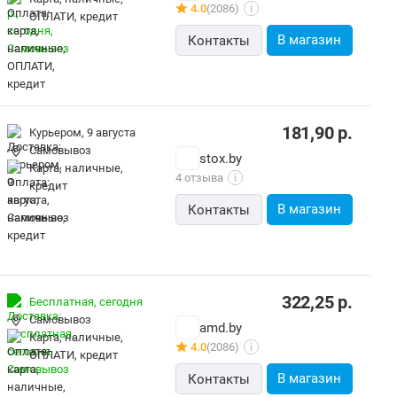
4.0
(2086)
i
ОПЛАТИ, кредит
В магазин
Контакты
181,90
р.
Курьером,
9 августа
Самовывоз
stox.by
карта, наличные,
4 отзыва
i
кредит
В магазин
Контакты
322,25
р.
Бесплатная,
сегодня
Самовывоз
amd.by
карта, наличные,
4.0
(2086)
i
ОПЛАТИ, кредит
В магазин
Контакты