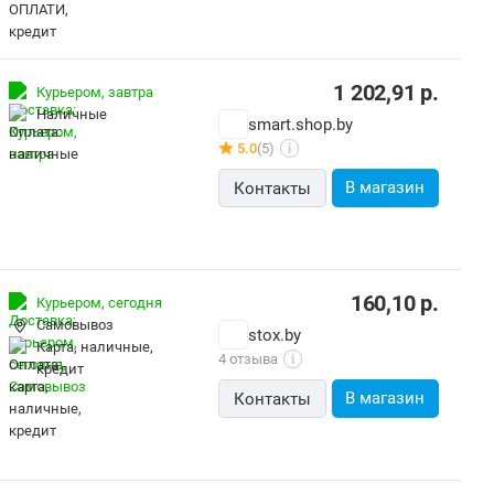
1 202,91
р.
Курьером,
завтра
наличные
smart.shop.by
5.0
(5)
i
В магазин
Контакты
160,10
р.
Курьером,
сегодня
Самовывоз
stox.by
карта, наличные,
4 отзыва
i
кредит
В магазин
Контакты