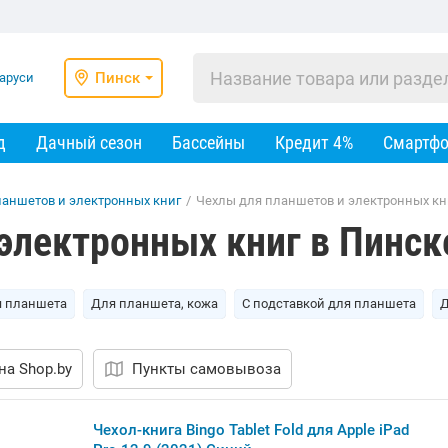
Пинск
д
Дачный сезон
Бассейны
Кредит 4%
Смартф
ланшетов и электронных книг
/
Чехлы для планшетов и электронных кн
электронных книг в Пинск
я планшета
Для планшета, кожа
С подставкой для планшета
Д
на Shop.by
Пункты самовывоза
Чехол-книга Bingo Tablet Fold для Apple iPad