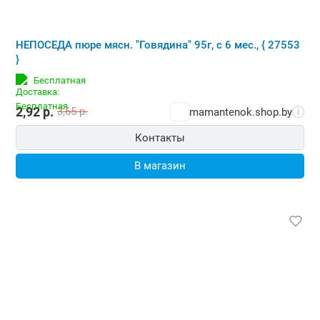
НЕПОСЕДА пюре мясн. "Говядина" 95г, с 6 мес., { 27553
}
Бесплатная
2,92
р.
3,65
р.
mamantenok.shop.by
i
Контакты
В магазин