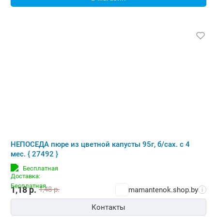
НЕПОСЕДА пюре из цветной капусты 95г, б/сах. с 4
мес. { 27492 }
Бесплатная
1,18
р.
1,48
р.
mamantenok.shop.by
i
Контакты