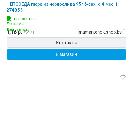
НЕПОСЕДА пюре из чернослива 95г б/сах. с 4 мес. {
27485 }
Бесплатная
1,16
р.
5,80
р.
mamantenok.shop.by
i
Контакты
В магазин