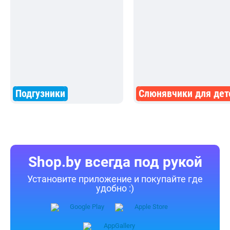
Подгузники
Слюнявчики для дет
Shop.by всегда под рукой
Установите приложение и покупайте где
удобно :)