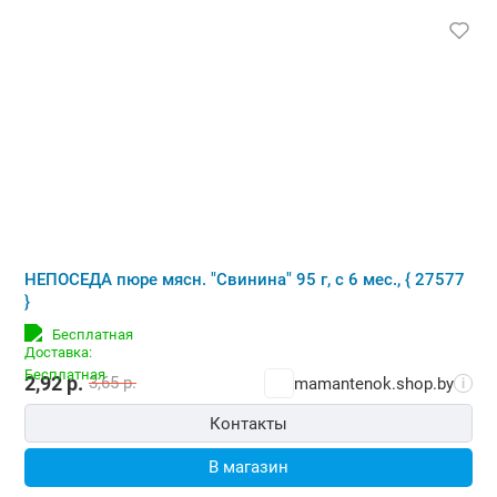
НЕПОСЕДА пюре мясн. "Свинина" 95 г, с 6 мес., { 27577
}
Бесплатная
2,92
р.
3,65
р.
mamantenok.shop.by
i
Контакты
В магазин