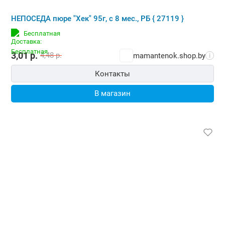
НЕПОСЕДА пюре "Хек" 95г, с 8 мес., РБ { 27119 }
Бесплатная
3,01
р.
4,48
р.
mamantenok.shop.by
i
Контакты
В магазин