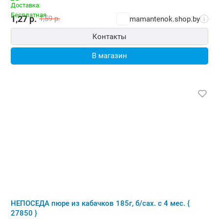
1,27
р.
1,59
р.
mamantenok.shop.by
i
Контакты
В магазин
НЕПОСЕДА пюре из кабачков 185г, б/сах. с 4 мес. {
27850 }