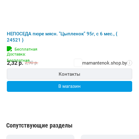
НЕПОСЕДА пюре мясн. "Цыпленок" 95г, с 6 мес., {
24521 }
Бесплатная
2,32
р.
2,90
р.
mamantenok.shop.by
i
Контакты
В магазин
Сопутствующие разделы