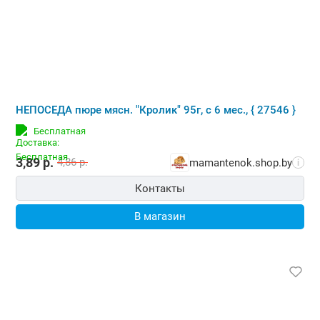
НЕПОСЕДА пюре мясн. "Кролик" 95г, с 6 мес., { 27546 }
Бесплатная
3,89
р.
4,86
р.
mamantenok.shop.by
i
Контакты
В магазин