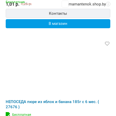
1,01
р.
1,26
р.
mamantenok.shop.by
i
Контакты
В магазин
НЕПОСЕДА пюре из яблок и банана 185г с 6 мес. {
27676 }
Бесплатная