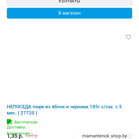
Контакты
В магазин
НЕПОСЕДА пюре из яблок и черники 185г с/сах. с 5
мес. { 27720 }
Бесплатная
1,35
р.
1,69
р.
mamantenok.shop.by
i