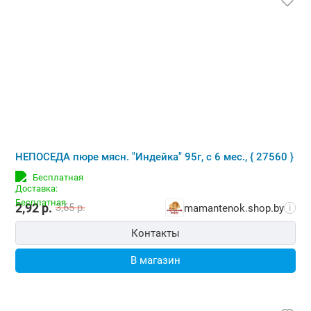
НЕПОСЕДА пюре мясн. "Индейка" 95г, с 6 мес., { 27560 }
Бесплатная
2,92
р.
3,65
р.
mamantenok.shop.by
i
Контакты
В магазин