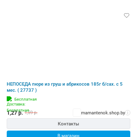
НЕПОСЕДА пюре из груш и абрикосов 185г б/сах. с 5
мес. ( 27737 )
Бесплатная
1,27
р.
1,59
р.
mamantenok.shop.by
i
Контакты
В магазин