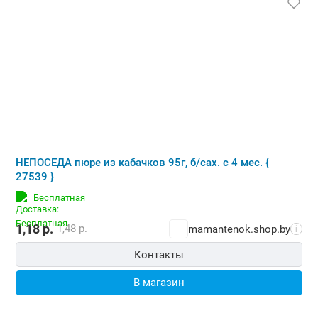
НЕПОСЕДА пюре из кабачков 95г, б/сах. с 4 мес. {
27539 }
Бесплатная
1,18
р.
1,48
р.
mamantenok.shop.by
i
Контакты
В магазин