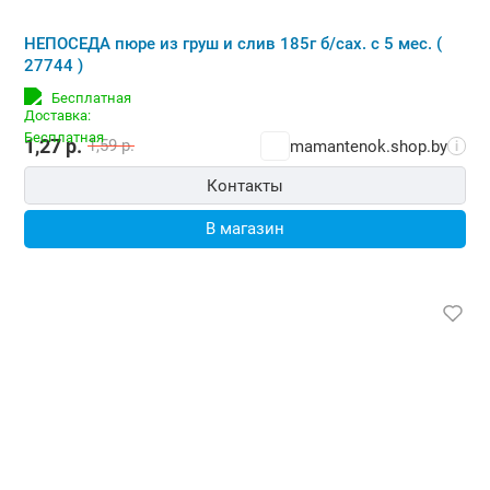
НЕПОСЕДА пюре из груш и слив 185г б/сах. с 5 мес. (
27744 )
Бесплатная
1,27
р.
1,59
р.
mamantenok.shop.by
i
Контакты
В магазин