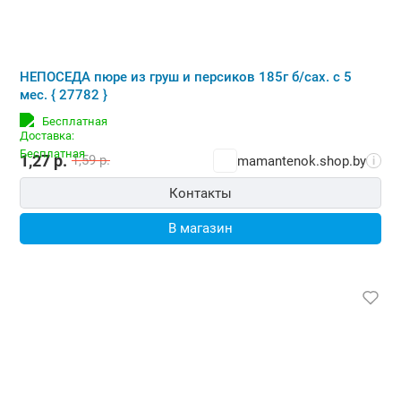
НЕПОСЕДА пюре из груш и персиков 185г б/сах. с 5
мес. { 27782 }
Бесплатная
1,27
р.
1,59
р.
mamantenok.shop.by
i
Контакты
В магазин