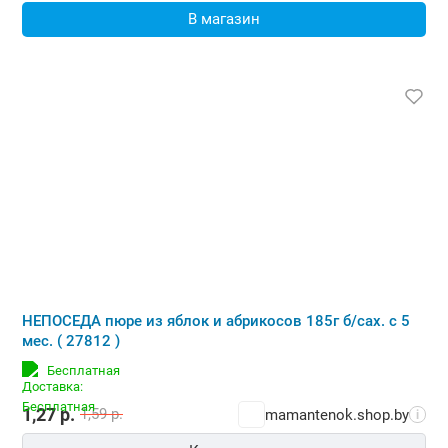
В магазин
НЕПОСЕДА пюре из яблок и абрикосов 185г б/сах. с 5
мес. ( 27812 )
Бесплатная
1,27
р.
1,59
р.
mamantenok.shop.by
i