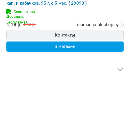
кап. и кабачков, 95 г, с 5 мес. { 29090 }
Бесплатная
1,18
р.
1,48
р.
mamantenok.shop.by
i
Контакты
В магазин