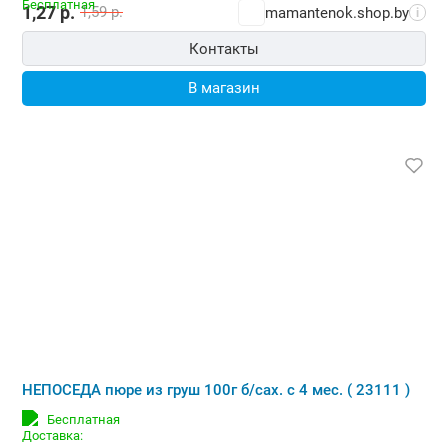
1,27
р.
1,59
р.
mamantenok.shop.by
i
Контакты
В магазин
НЕПОСЕДА пюре из груш 100г б/сах. с 4 мес. ( 23111 )
Бесплатная