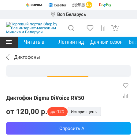
Вся Беларусь
Читать в
Летний гид
Дачный сезон
Ба
Диктофоны
Диктофон Digma DiVoice RV50
от
120,00
p.
до -12%
История цены
Спросить AI