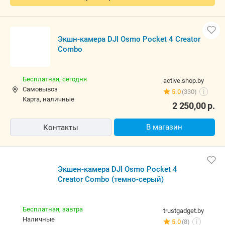
Экшн-камера DJI Osmo Pocket 4 Creator
Combo
Бесплатная,
сегодня
active.shop.by
Самовывоз
5.0
(330)
i
карта, наличные
2 250,00
р.
В магазин
Контакты
Экшен-камера DJI Osmo Pocket 4
Creator Combo (темно-серый)
Бесплатная,
завтра
trustgadget.by
наличные
5.0
(8)
i