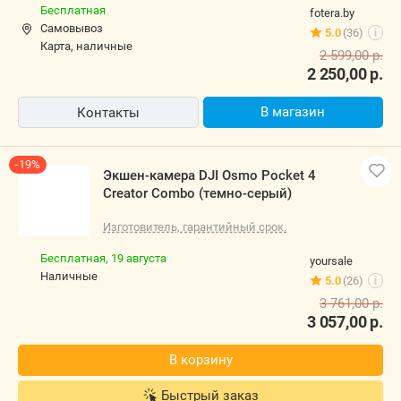
Бесплатная
fotera.by
Самовывоз
5.0
(36)
i
карта, наличные
2 599,00
р.
2 250,00
р.
В магазин
Контакты
-19%
Экшен-камера DJI Osmo Pocket 4
Creator Combo (темно-серый)
Изготовитель, гарантийный срок.
Бесплатная,
19 августа
yoursale
наличные
5.0
(26)
i
3 761,00
р.
3 057,00
р.
В корзину
Быстрый заказ