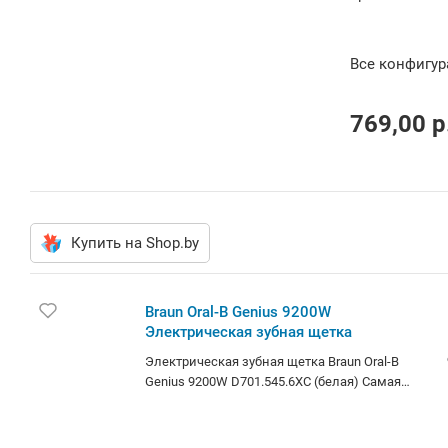
Все конфигу
769,00
p
Купить на Shop.by
Braun Oral-B Genius 9200W
Электрическая зубная щетка
Электрическая зубная щетка Braun Oral-B
Genius 9200W D701.545.6XC (белая) Самая
передовая в модельном ряду Oral-B
аккумуляторная зубная щетка с 6 режимами
(ежедневная чистка, профессиональная