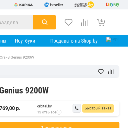
оны
Ноутбуки
Продавать на Shop.by
Oral-B Genius 9200W
 Genius 9200W
orbital.by
769,00
р.
Быстрый заказ
13 отзывов
i
1 предложениe