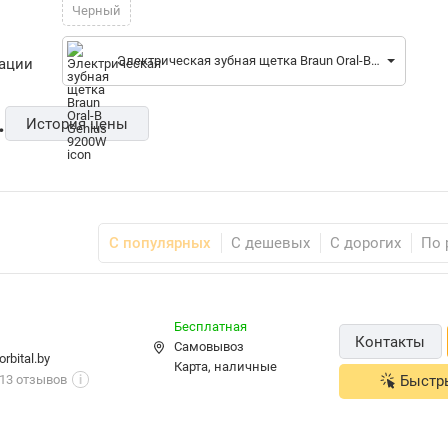
Черный
Электрическая зубная щетка Braun Oral-B Genius 9200W
рации
.
История цены
С популярных
С дешевых
С дорогих
По 
Бесплатная
Контакты
Самовывоз
orbital.by
карта, наличные
13 отзывов
Быстр
i