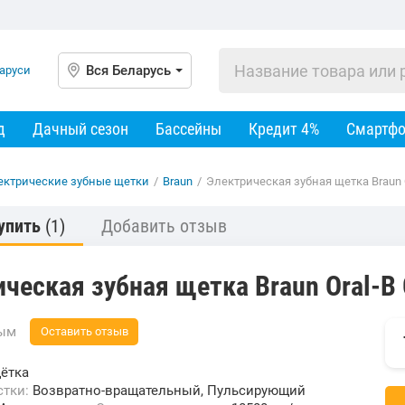
Вся Беларусь
д
Дачный сезон
Бассейны
Кредит 4%
Смартф
ектрические зубные щетки
/
Braun
/
Электрическая зубная щетка Braun 
упить
(1)
Добавить отзыв
ческая зубная щетка Braun Oral-B
вым
Оставить отзыв
ётка
стки:
Возвратно-вращательный, Пульсирующий