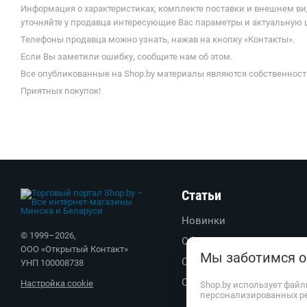
Информация о характеристиках, комплекте поставки и внешнем ви
уточняйте у продавца интересующие Вас параметры и актуальную це
Телефоны продавца можно узнать, нажав на кнопку «Контакты».
Если Вы заметили ошибку, сообщите нам об этом.
Все опубликованные на Shop.by материалы являются собственност
Приятных покупок!
Статьи
Новинки
© 1999–
2026
,
Обзоры
ООО «Открытый Контакт»
Мы заботимся о
Советы
УНП 100008738
Обратите внимание
Настройка cookie
Shop.by использует файл
персонализированных р