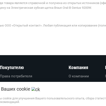
де товара является справочной и получена из открытых источников (оф
ну на Электрическая зубная щетка Braun Oral-B Genius 9200W.
ью ООО «Открытый контакт». Любая публикация или копирование (полн
Покупателю
Компания
Права потребителя
О компании
Вопросы-ответы
О проекте
 Ваших cookie
Пользовательское соглашение
Вакансии
Политика обработки
Обратная связь
ы cookie для улучшения Вашего пользовательского опыта, сбора статис
екомендаций.
персональных данных
Наши партнеры