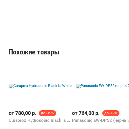
App использует технологию распознавания
зон чистки полости рта (показывает зоны, где
вы недостаточно качественно удалили налет).
Встроенный таймер позволяет равномерно
чистить полость рта в течение 2 минут
(врачами-стоматологами рекомендовано
чистить зубы не менее 2 минут). Подходит для
детей, начиная с 3-х летнего возраста.
Комплектация: аккумуляторная электрическая
Похожие товары
зубная щетка Braun Oral-B Genius 9200W
D701.545.6XC 1 насадка средней жесткости
Cross Action со щетинками, расположенными
под углом 16?; 1 мягкая насадка Sensitive Clean
с более мягкими щетинками для бережной
чистки чувствительных участков полости рта; 1
отбеливающая насадка 3D White с
полирующей чашечкой в центре щеточного
поля для восстановления естественной
белизны зубов. 1 насадка средней жесткости
FlossAction для тщательного удаления налёта
от
780,00
р.
от
764,00
р.
до -19%
до -19%
между зубами; зарядное устройство;
Curaprox Hydrosonic Black Is White
Panasonic EW-DP52 (черны
дорожный футляр; приспособление для
хранения насадок; держатель для смартфона;