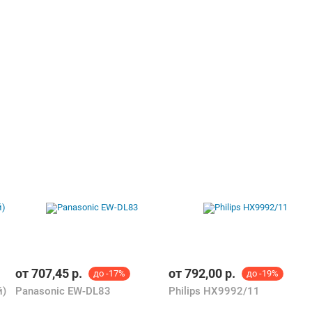
от
707,45
р.
от
792,00
р.
до -17%
до -19%
й)
Panasonic EW-DL83
Philips HX9992/11