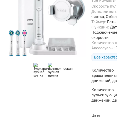
Тип питания:
Скорость пу
Дополнител
чистка, Отбе
Таймер:
Есть
Функции:
Дат
Подключение 
скорости
Количество 
Аксессуары:
Все характе
Количество
вращательны
движений, д
Количество
пульсирующи
движений, д
Цвет