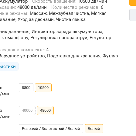
Аккумулятор
Скорость вращения:
10500 дв/мин
льсации:
48000 дв/мин
Количество режимов:
6
ьные режимы:
Массаж, Межзубная чистка, Мягкая
ливание, Уход за деснами, Чистка языка
чик давления, Индикатор заряда аккумулятора,
к смартфону, Регулировка напора струи, Регулятор
насадок в комплекте:
4
Зарядное устройство, Подставка для хранения, Футляр
ристики
х
8800
10500
в/мин
х
40000
48000
в/мин
Розовый / Золотистый / Белый
Белый