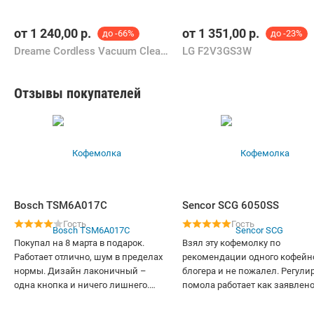
от
1 240,00
р.
от
1 351,00
р.
до -66%
до -23%
Dreame Cordless Vacuum Cleaner Z30
LG F2V3GS3W
Отзывы покупателей
Bosch TSM6A017C
Sencor SCG 6050SS
Гость
Гость
Покупал на 8 марта в подарок.
Взял эту кофемолку по
Работает отлично, шум в пределах
рекомендации одного кофейн
нормы. Дизайн лаконичный –
блогера и не пожалел. Регули
одна кнопка и ничего лишнего.
помола работает как заявлено
Засыпаю зёрна не под крышку,
грубого для френч-пресса до
хватает на турку для двух больших
тонкого для эспрессо. Бункер