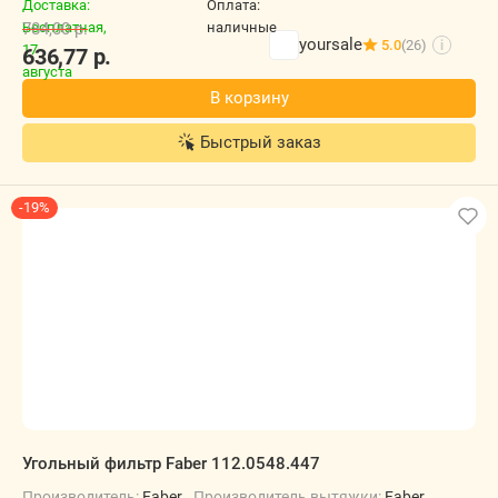
784,00
р.
yoursale
5.0
(26)
i
636,77
р.
В корзину
Быстрый заказ
-19%
Угольный фильтр Faber 112.0548.447
Производитель:
Faber
Производитель вытяжки:
Faber