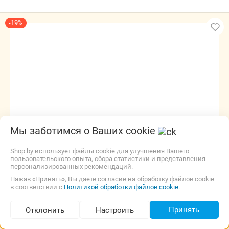
-19%
Мы заботимся о Ваших cookie
Угольный фильтр Smeg KITC3R
Shop.by использует файлы cookie для улучшения Вашего
Производитель:
Smeg
Производитель вытяжки:
Smeg
пользовательского опыта, сбора статистики и представления
Тип:
Фильтр
Вид фильтра:
Угольный
персонализированных рекомендаций.
Нажав «Принять», Вы даете согласие на обработку файлов cookie
Изготовитель, гарантийный срок.
в соответствии с
Политикой обработки файлов cookie.
Бесплатная,
17 августа
наличные
Принять
Отклонить
Настроить
612,00
р.
Подбор по параметрам (1 041)
yoursale
5.0
(26)
i
497,00
р.