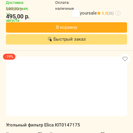
609,00
р.
yoursale
5.0
(26)
i
495,00
р.
В корзину
Быстрый заказ
-19%
Угольный фильтр Elica KIT0147175