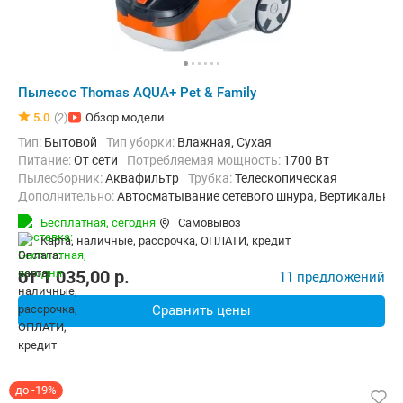
Пылесос Thomas AQUA+ Pet & Family
5.0
(2)
Обзор модели
Тип:
Бытовой
Тип уборки:
Влажная, Сухая
питание:
От сети
Потребляемая мощность:
1700 Вт
пылесборник:
Аквафильтр
трубка:
Телескопическая
Дополнительно:
Автосматывание сетевого шнура, Вертикальна
Радиус действия:
11 м
Вес:
8 кг
Бесплатная,
сегодня
Самовывоз
карта, наличные, рассрочка, ОПЛАТИ, кредит
от
1 035,00
p.
11 предложений
Сравнить цены
до -19%