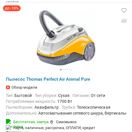
до -19%
Пылесос Thomas Perfect Air Animal Pure
Обзор модели
Тип:
Бытовой
Тип уборки:
Сухая
питание:
От сети
Потребляемая мощность:
1700 Вт
пылесборник:
Аквафильтр
трубка:
Телескопическая
Дополнительно:
Автосматывание сетевого шнура, Вертикальна
Радиус действия:
11 м
Вес:
7.5 кг
Бесплатная,
завтра
Самовывоз
карта, наличные, рассрочка, ОПЛАТИ, кредит