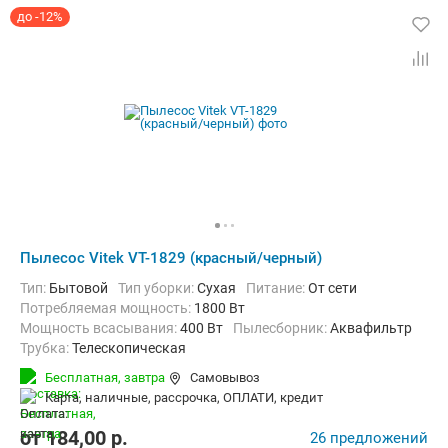
до -12%
Пылесос Vitek VT-1829 (красный/черный)
Тип:
Бытовой
Тип уборки:
Сухая
питание:
От сети
Потребляемая мощность:
1800 Вт
Мощность всасывания:
400 Вт
пылесборник:
Аквафильтр
трубка:
Телескопическая
Дополнительно:
Автосматывание сетевого шнура
Бесплатная,
завтра
Самовывоз
карта, наличные, рассрочка, ОПЛАТИ, кредит
от
184,00
p.
26 предложений