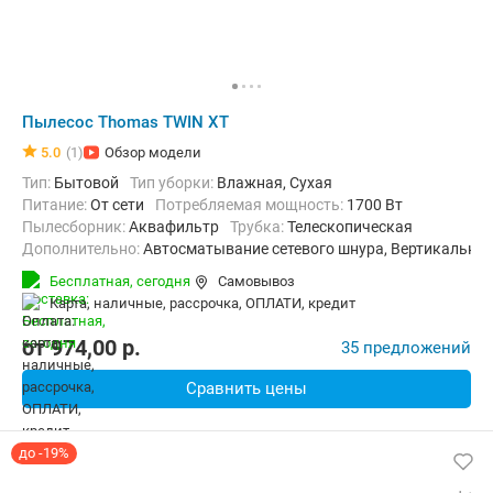
Пылесос Thomas TWIN XT
5.0
(1)
Обзор модели
Тип:
Бытовой
Тип уборки:
Влажная, Сухая
питание:
От сети
Потребляемая мощность:
1700 Вт
пылесборник:
Аквафильтр
трубка:
Телескопическая
Дополнительно:
Автосматывание сетевого шнура, Вертикальна
Радиус действия:
12 м
Вес:
8 кг
Бесплатная,
сегодня
Самовывоз
карта, наличные, рассрочка, ОПЛАТИ, кредит
от
974,00
p.
35 предложений
Сравнить цены
до -19%