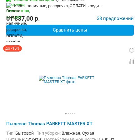
Вес:
9.2 кг
карта, наличные, рассрочка, ОПЛАТИ, кредит
от
837,00
p.
38 предложений
Сравнить цены
до -15%
Пылесос Thomas PARKETT MASTER XT
Тип:
Бытовой
Тип уборки:
Влажная, Сухая
питание:
От сети
Потребляемая мощность:
1700 Вт