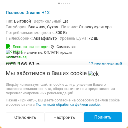
Пылесос Dreame H12
Тип:
Бытовой
Вертикальный:
Да
Тип уборки:
Влажная, Сухая
питание:
От аккумулятора
Потребляемая мощность:
300 Вт
пылесборник:
Аквафильтр
уровень шума:
72 дБ
трубка:
Цельная
Бесплатная,
сегодня
Самовывоз
Дополнительно:
Вертикальная парковка, Индикатор заполнени
карта, наличные, ОПЛАТИ, кредит
Вес:
4.75 кг
от
1 166,61
p.
12 предложений
Мы заботимся о Ваших cookie
Сравнить цены
Shop.by использует файлы cookie для улучшения Вашего
пользовательского опыта, сбора статистики и представления
до -19%
персонализированных рекомендаций.
Нажав «Принять», Вы даете согласие на обработку файлов cookie
в соответствии с
Политикой обработки файлов cookie.
Принять
Отклонить
Настроить
Подбор по параметрам (205)