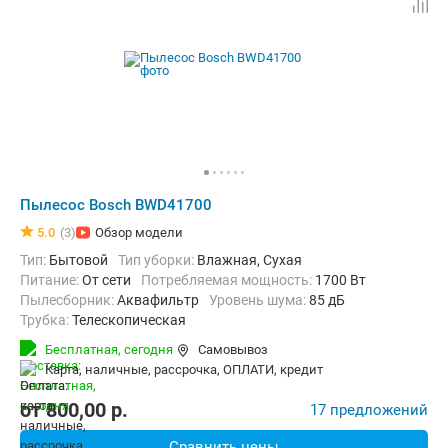
Пылесос Bosch BWD41700
5.0
(3)
Обзор модели
Тип:
Бытовой
Тип уборки:
Влажная, Сухая
питание:
От сети
Потребляемая мощность:
1700 Вт
пылесборник:
Аквафильтр
уровень шума:
85 дБ
трубка:
Телескопическая
Дополнительно:
Автосматывание сетевого шнура
Бесплатная,
сегодня
Самовывоз
Радиус действия:
9 м
Вес:
11.59 кг
карта, наличные, рассрочка, ОПЛАТИ, кредит
от
800,00
p.
17 предложений
Сравнить цены