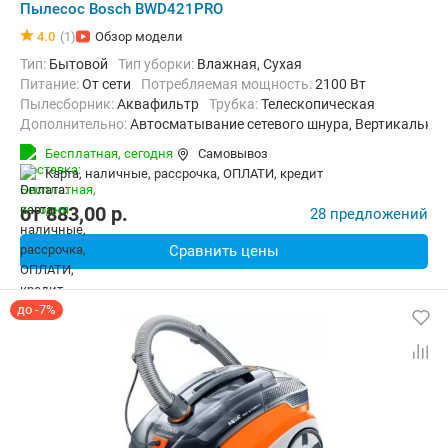
Пылесос Bosch BWD421PRO
4.0
(1)
Обзор модели
Тип:
Бытовой
Тип уборки:
Влажная, Сухая
питание:
От сети
Потребляемая мощность:
2100 Вт
пылесборник:
Аквафильтр
трубка:
Телескопическая
Дополнительно:
Автосматывание сетевого шнура, Вертикальна
Радиус действия:
12 м
Бесплатная,
сегодня
Самовывоз
карта, наличные, рассрочка, ОПЛАТИ, кредит
от
883,00
p.
28 предложений
Сравнить цены
до -7%