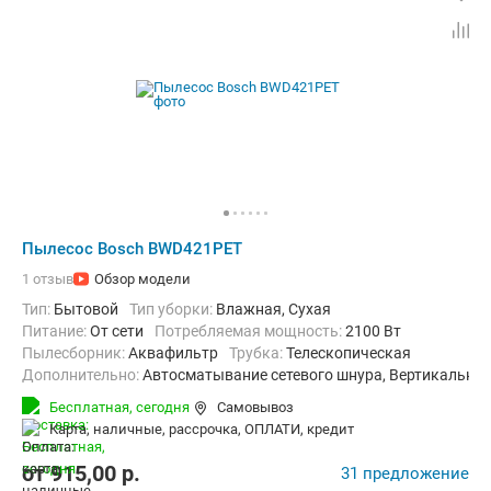
Пылесос Bosch BWD421PET
1 отзыв
Обзор модели
Тип:
Бытовой
Тип уборки:
Влажная, Сухая
питание:
От сети
Потребляемая мощность:
2100 Вт
пылесборник:
Аквафильтр
трубка:
Телескопическая
Дополнительно:
Автосматывание сетевого шнура, Вертикальна
Радиус действия:
12 м
Бесплатная,
сегодня
Самовывоз
карта, наличные, рассрочка, ОПЛАТИ, кредит
от
915,00
p.
31 предложение