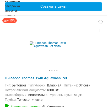
Сравнить цены
до -15%
Пылесос Thomas Twin Aquawash Pet
Тип:
Бытовой
Тип уборки:
Влажная
питание:
От сети
Потребляемая мощность:
1600 Вт
пылесборник:
Аквафильтр
уровень шума:
81 дБ
трубка:
Телескопическая
Дополнительно:
Автосматывание сетевого шнура, Индикатор з
Бесплатная,
сегодня
Самовывоз