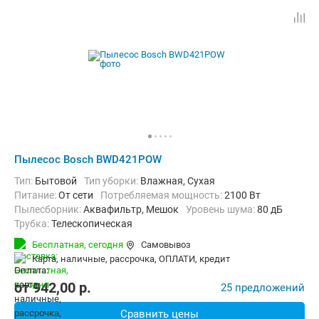
Пылесос Bosch BWD421POW
Тип:
Бытовой
Тип уборки:
Влажная, Сухая
питание:
От сети
Потребляемая мощность:
2100 Вт
пылесборник:
Аквафильтр, Мешок
уровень шума:
80 дБ
трубка:
Телескопическая
Дополнительно:
Автосматывание сетевого шнура
Бесплатная,
сегодня
Самовывоз
Радиус действия:
12 м
Вес:
10.4 кг
карта, наличные, рассрочка, ОПЛАТИ, кредит
от
942,00
p.
25 предложений
Сравнить цены