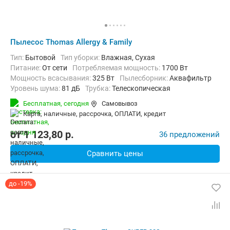
Пылесос Thomas Allergy & Family
Тип:
Бытовой
Тип уборки:
Влажная, Сухая
питание:
От сети
Потребляемая мощность:
1700 Вт
Мощность всасывания:
325 Вт
пылесборник:
Аквафильтр
уровень шума:
81 дБ
трубка:
Телескопическая
Дополнительно:
Автосматывание сетевого шнура, Вертикальна
Бесплатная,
сегодня
Самовывоз
Радиус действия:
11 м
Вес:
8 кг
карта, наличные, рассрочка, ОПЛАТИ, кредит
от
1 123,80
p.
36 предложений
Сравнить цены
до -19%