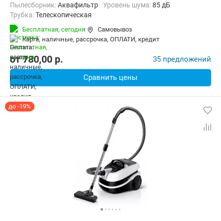
пылесборник:
Аквафильтр
уровень шума:
85 дБ
трубка:
Телескопическая
Дополнительно:
Автосматывание сетевого шнура, Вертикальна
Бесплатная,
сегодня
Самовывоз
Радиус действия:
9 м
Вес:
10.4 кг
карта, наличные, рассрочка, ОПЛАТИ, кредит
от
780,00
p.
35 предложений
Сравнить цены
до -19%