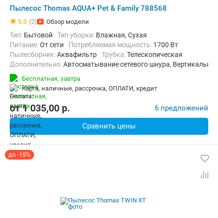
Пылесос Thomas AQUA+ Pet & Family 788568
5.0
(2)
Обзор модели
Тип:
Бытовой
Тип уборки:
Влажная, Сухая
питание:
От сети
Потребляемая мощность:
1700 Вт
пылесборник:
Аквафильтр
трубка:
Телескопическая
Дополнительно:
Автосматывание сетевого шнура, Вертикальна
Радиус действия:
11 м
Вес:
8.25 кг
Бесплатная,
завтра
карта, наличные, рассрочка, ОПЛАТИ, кредит
от
1 035,00
p.
6 предложений
Сравнить цены
до -15%