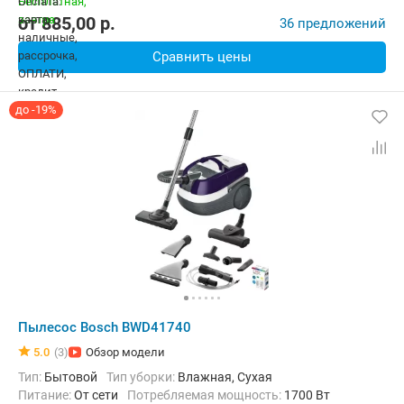
от
885,00
p.
36 предложений
Сравнить цены
до -19%
Пылесос Bosch BWD41740
5.0
(3)
Обзор модели
Тип:
Бытовой
Тип уборки:
Влажная, Сухая
питание:
От сети
Потребляемая мощность:
1700 Вт