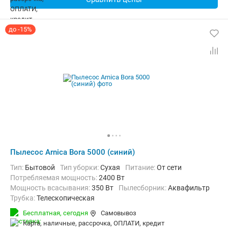
до -15%
Пылесос Arnica Bora 5000 (синий)
Тип:
Бытовой
Тип уборки:
Сухая
питание:
От сети
Потребляемая мощность:
2400 Вт
Мощность всасывания:
350 Вт
пылесборник:
Аквафильтр
трубка:
Телескопическая
Дополнительно:
Автосматывание сетевого шнура
Бесплатная,
сегодня
Самовывоз
Радиус действия:
9 м
Вес:
7.1 кг
карта, наличные, рассрочка, ОПЛАТИ, кредит