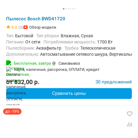
Пылесос Bosch BWD41720
5.0
(3)
Обзор модели
Тип:
Бытовой
Тип уборки:
Влажная, Сухая
питание:
От сети
Потребляемая мощность:
1700 Вт
пылесборник:
Аквафильтр
трубка:
Телескопическая
Дополнительно:
Автосматывание сетевого шнура, Вертикальна
Радиус действия:
9 м
Бесплатная,
завтра
Самовывоз
карта, наличные, рассрочка, ОПЛАТИ, кредит
от
832,00
p.
30 предложений
Сравнить цены
до -19%