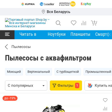
Вся Беларусь
Читать в
Ноутбуки
Планшеты
Смартф
Пылесосы
Пылесосы с аквафильтром
Моющий
Вертикальный
С турбощеткой
Промышленный
Фильтры
Купить на
1
до -19%