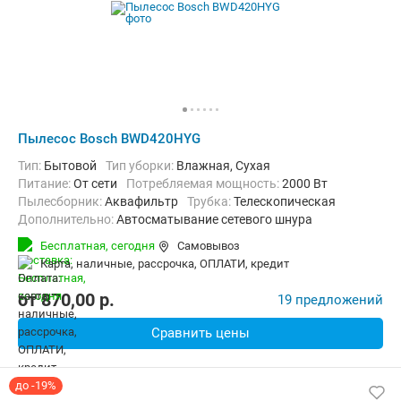
Пылесос Bosch BWD420HYG
Тип:
Бытовой
Тип уборки:
Влажная, Сухая
питание:
От сети
Потребляемая мощность:
2000 Вт
пылесборник:
Аквафильтр
трубка:
Телескопическая
Дополнительно:
Автосматывание сетевого шнура
Радиус действия:
12 м
Вес:
10.4 кг
Бесплатная,
сегодня
Самовывоз
карта, наличные, рассрочка, ОПЛАТИ, кредит
от
870,00
p.
19 предложений
Сравнить цены
до -19%