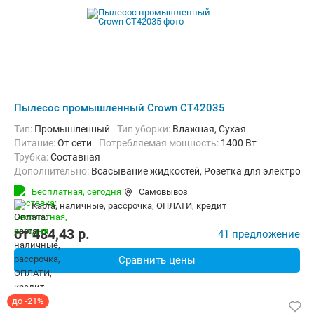
Пылесос промышленный Crown CT42035
Тип:
Промышленный
Тип уборки:
Влажная, Сухая
питание:
От сети
Потребляемая мощность:
1400 Вт
трубка:
Составная
Дополнительно:
Всасывание жидкостей, Розетка для электроин
Вес:
13.1 кг
Бесплатная,
сегодня
Самовывоз
карта, наличные, рассрочка, ОПЛАТИ, кредит
от
484,43
p.
41 предложение
Сравнить цены
до -21%