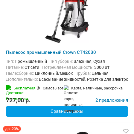
Пылесос промышленный Crown CT42030
Тип:
Промышленный
Тип уборки:
Влажная, Сухая
питание:
От сети
Потребляемая мощность:
3000 Вт
пылесборник:
Циклонный/мешок
трубка:
Цельная
Дополнительно:
Всасывание жидкостей, Розетка для электроин
Вес:
30 кг
Бесплатная
Самовывоз
карта, наличные, рассрочка
727,00
p.
2 предложения
Сравнить цены
до -20%