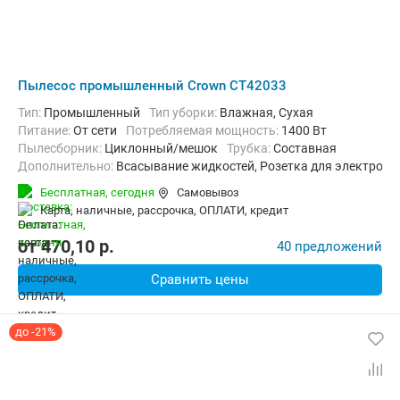
Пылесос промышленный Crown CT42033
Тип:
Промышленный
Тип уборки:
Влажная, Сухая
питание:
От сети
Потребляемая мощность:
1400 Вт
пылесборник:
Циклонный/мешок
трубка:
Составная
Дополнительно:
Всасывание жидкостей, Розетка для электроин
Вес:
10.1 кг
Бесплатная,
сегодня
Самовывоз
карта, наличные, рассрочка, ОПЛАТИ, кредит
от
470,10
p.
40 предложений
Сравнить цены
до -21%