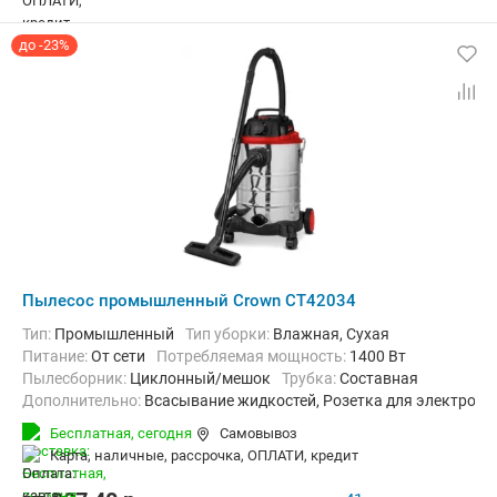
до -23%
Пылесос промышленный Crown CT42034
Тип:
Промышленный
Тип уборки:
Влажная, Сухая
питание:
От сети
Потребляемая мощность:
1400 Вт
пылесборник:
Циклонный/мешок
трубка:
Составная
Дополнительно:
Всасывание жидкостей, Розетка для электроин
Вес:
8 кг
Бесплатная,
сегодня
Самовывоз
карта, наличные, рассрочка, ОПЛАТИ, кредит