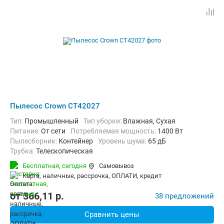
Пылесос Crown CT42027
Тип:
Промышленный
Тип уборки:
Влажная, Сухая
питание:
От сети
Потребляемая мощность:
1400 Вт
пылесборник:
Контейнер
уровень шума:
65 дБ
трубка:
Телескопическая
Дополнительно:
Всасывание жидкостей
Вес:
11.9 кг
Бесплатная,
сегодня
Самовывоз
карта, наличные, рассрочка, ОПЛАТИ, кредит
от
366,11
p.
38 предложений
Сравнить цены