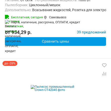
питание:
От сети
Потребляемая мощность:
1600 Вт
пылесборник:
Циклонный/мешок
Дополнительно:
Всасывание жидкостей, Розетка для электроин
Вес:
16.5 кг
Бесплатная,
сегодня
Самовывоз
карта, наличные, рассрочка, ОПЛАТИ, кредит
от
954,29
p.
39 предложений
Сравнить цены
до -28%