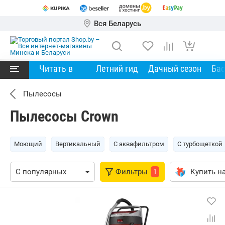
Вся Беларусь
Читать в
Летний гид
Дачный сезон
Ба
Пылесосы
Пылесосы Crown
Моющий
Вертикальный
С аквафильтром
С турбощеткой
Фильтры
Купить на
1