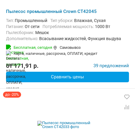
Пылесос промышленный Crown CT42045
Тип:
Промышленный
Тип уборки:
Влажная, Сухая
питание:
От сети
Потребляемая мощность:
1000 Вт
пылесборник:
Мешок
Дополнительно:
Всасывание жидкостей, Функция выдува
Вес:
4.6 кг
Бесплатная,
сегодня
Самовывоз
карта, наличные, рассрочка, ОПЛАТИ, кредит
от
171,91
p.
39 предложений
Сравнить цены
до -20%