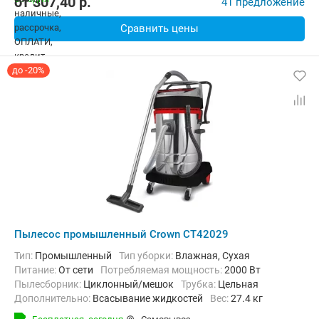
от
307,40
p.
41 предложение
Сравнить цены
до -20%
Пылесос промышленный Crown CT42029
Тип:
Промышленный
Тип уборки:
Влажная, Сухая
питание:
От сети
Потребляемая мощность:
2000 Вт
пылесборник:
Циклонный/мешок
трубка:
Цельная
Дополнительно:
Всасывание жидкостей
Вес:
27.4 кг