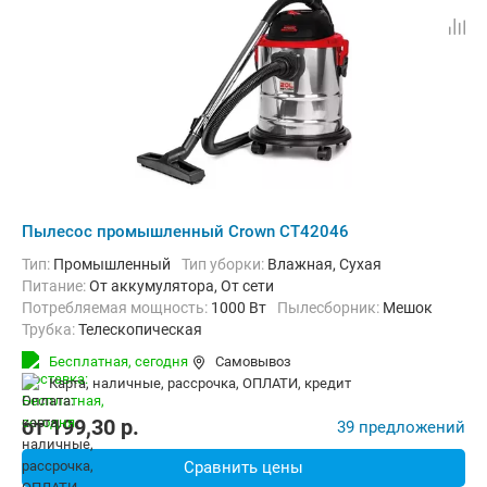
Пылесос промышленный Crown CT42046
Тип:
Промышленный
Тип уборки:
Влажная, Сухая
питание:
От аккумулятора, От сети
Потребляемая мощность:
1000 Вт
пылесборник:
Мешок
трубка:
Телескопическая
Дополнительно:
Всасывание жидкостей, Функция выдува
Бесплатная,
сегодня
Самовывоз
Вес:
5.4 кг
карта, наличные, рассрочка, ОПЛАТИ, кредит
от
199,30
p.
39 предложений
Сравнить цены