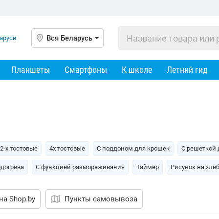
Вся Беларусь
Планшеты
Смартфоны
К школе
Летний гид
2-х тостовые
4х тостовые
С поддоном для крошек
С решеткой 
одогрева
С функцией размораживания
Таймер
Рисунок на хле
на Shop.by
Пункты самовывоза