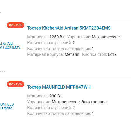
Поддон для крошек:
Есть
Функции и особенности:
Одностороннее
обжаривание, Подогрев, Размораживание,
Регулировка степени поджаривания
до -19%
Тостер KitchenAid Artisan 5KMT2204EMS
Мощность:
1250 Вт
Управление:
Механическое
Количество отделений:
2
Количество тостов на отделение:
1
Материал корпуса:
Металл
Кнопка стоп:
Есть
Поддон для крошек:
Есть
Функции и особенности:
Автоматическое
центрирование, Подогрев, Размораживание,
Регулировка степени поджаривания, Решетка для
сэндвичей, Таймер
до -12%
Тостер MAUNFELD MFT-847WH
Мощность:
930 Вт
Управление:
Механическое, Электронное
Количество отделений:
2
Количество тостов на отделение:
1
Материал корпуса:
Пластик
Кнопка стоп:
Есть
Поддон для крошек:
Есть