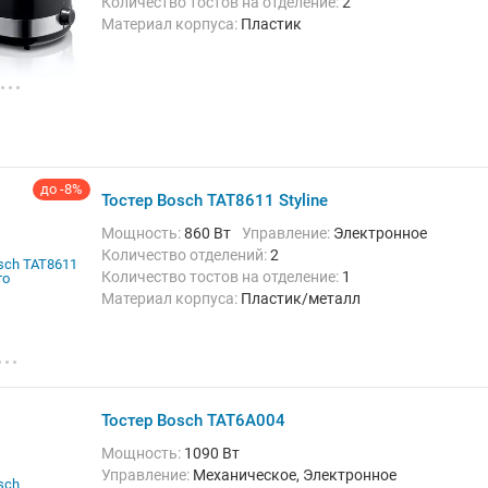
Экстра-подъем
Количество тостов на отделение:
2
Материал корпуса:
Пластик
Решётка для подогрева булочек:
Есть
Поддон для крошек:
Есть
Функции и особенности:
Автоматическое
отключение при застревании тостов,
Автоматическое центрирование, Подогрев,
Размораживание, Регулировка степени
поджаривания, Таймер, Экстра-подъем
до -8%
Тостер Bosch TAT8611 Styline
Мощность:
860 Вт
Управление:
Электронное
Количество отделений:
2
Количество тостов на отделение:
1
Материал корпуса:
Пластик/металл
Кнопка стоп:
Есть
Решётка для подогрева булочек:
Есть
Поддон для крошек:
Есть
Функции и особенности:
Автоматическое
центрирование, Подогрев, Размораживание,
Тостер Bosch TAT6A004
Регулировка степени поджаривания, Экстра-
подъем
Мощность:
1090 Вт
Управление:
Механическое, Электронное