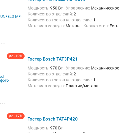
Регулировка степени поджаривания
Мощность:
950 Вт
Управление:
Механическое
Количество отделений:
2
Количество тостов на отделение:
1
Материал корпуса:
Металл
Кнопка стоп:
Есть
Поддон для крошек:
Есть
Функции и особенности:
Подогрев,
Размораживание, Регулировка степени
поджаривания, Экстра-подъем
до -19%
Тостер Bosch TAT3P421
Мощность:
970 Вт
Управление:
Механическое
Количество отделений:
2
Количество тостов на отделение:
1
Материал корпуса:
Пластик/металл
Кнопка стоп:
Есть
Решётка для подогрева булочек:
Есть
Поддон для крошек:
Есть
Функции и особенности:
Автоматическое
отключение при застревании тостов,
до -17%
Тостер Bosch TAT4P420
Автоматическое центрирование, Подогрев,
Размораживание, Регулировка степени
Мощность:
970 Вт