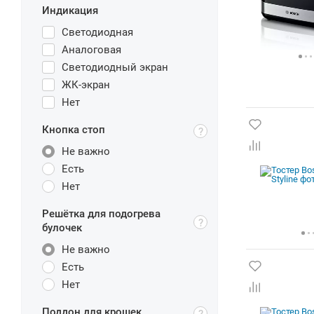
Индикация
Светодиодная
Аналоговая
Светодиодный экран
ЖК-экран
Нет
Кнопка стоп
Не важно
Есть
Нет
Решётка для подогрева
булочек
Не важно
Есть
Нет
Поддон для крошек