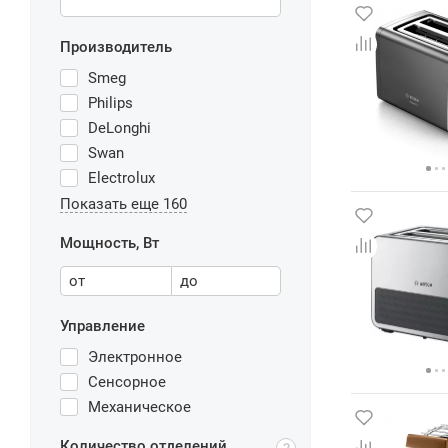
Производитель
Smeg
Philips
DeLonghi
Swan
Electrolux
Показать еще 160
Мощность, Вт
от
до
Управление
Электронное
Сенсорное
Механическое
Количество отделений