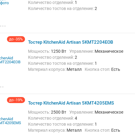
Количество отделений:
1
Количество тостов на отделение:
2
Материал корпуса:
Пластик
Кнопка стоп:
Есть
Решётка для подогрева булочек:
Есть
Поддон для крошек:
Есть
Функции и особенности:
Автоматическое
отключение при застревании тостов, Подогрев,
до -35%
Тостер KitchenAid Artisan 5KMT2204EOB
Размораживание, Регулировка степени
поджаривания, Экстра-подъем
Мощность:
1250 Вт
Управление:
Механическое
Количество отделений:
2
Количество тостов на отделение:
1
Материал корпуса:
Металл
Кнопка стоп:
Есть
Поддон для крошек:
Есть
Функции и особенности:
Автоматическое
центрирование, Подогрев, Размораживание,
Регулировка степени поджаривания, Решетка для
сэндвичей, Таймер
до -19%
Тостер KitchenAid Artisan 5KMT4205EMS
Мощность:
2500 Вт
Управление:
Механическое
Количество отделений:
4
Количество тостов на отделение:
1
Материал корпуса:
Металл
Кнопка стоп:
Есть