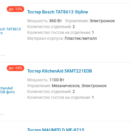
Функции и особенности:
Подогрев,
Размораживание, Регулировка степени
до -13%
поджаривания, Таймер, Экстра-подъем
Тостер Bosch TAT8613 Styline
Мощность:
860 Вт
Управление:
Электронное
Количество отделений:
2
Количество тостов на отделение:
1
Материал корпуса:
Пластик/металл
Кнопка стоп:
Есть
Решётка для подогрева булочек:
Есть
Поддон для крошек:
Есть
Функции и особенности:
Автоматическое
отключение при застревании тостов, Подогрев,
до -19%
Тостер KitchenAid 5KMT221EOB
Размораживание, Регулировка степени
поджаривания, Экстра-подъем
Мощность:
1100 Вт
Управление:
Механическое, Электронное
Количество отделений:
2
Количество тостов на отделение:
1
Материал корпуса:
Металл
Кнопка стоп:
Есть
Решётка для подогрева булочек:
Есть
Поддон для крошек:
Есть
Функции и особенности:
Одностороннее
обжаривание, Подогрев, Размораживание,
Тостер MAUNFELD MF-821S