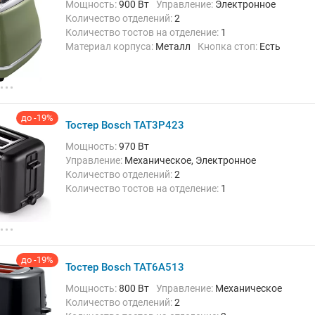
Мощность:
900 Вт
Управление:
Электронное
Количество отделений:
2
Количество тостов на отделение:
1
Материал корпуса:
Металл
Кнопка стоп:
Есть
Решётка для подогрева булочек:
Есть
Поддон для крошек:
Есть
Функции и особенности:
Подогрев,
Размораживание, Регулировка степени
поджаривания, Экстра-подъем
до -19%
Тостер Bosch TAT3P423
Мощность:
970 Вт
Управление:
Механическое, Электронное
Количество отделений:
2
Количество тостов на отделение:
1
Материал корпуса:
Пластик/металл
Кнопка стоп:
Есть
Решётка для подогрева булочек:
Есть
Поддон для крошек:
Есть
Функции и особенности:
Автоматическое
до -19%
Тостер Bosch TAT6A513
отключение при застревании тостов,
Автоматическое центрирование, Подогрев,
Мощность:
800 Вт
Управление:
Механическое
Регулировка степени поджаривания, Таймер,
Количество отделений:
2