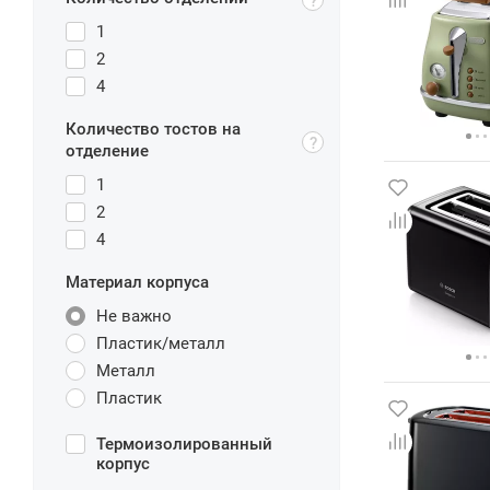
1
2
4
Количество тостов на
отделение
1
2
4
Материал корпуса
Не важно
Пластик/металл
Металл
Пластик
Термоизолированный
корпус