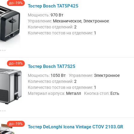
до -19%
Тостер Bosch TAT5P425
Мощность:
970 Вт
Управление:
Механическое, Электронное
Количество отделений:
2
Количество тостов на отделение:
1
Материал корпуса:
Пластик/металл
Кнопка стоп:
Есть
Решётка для подогрева булочек:
Есть
Поддон для крошек:
Есть
Функции и особенности:
Автоматическое
до -19%
Тостер Bosch TAT7S25
отключение при застревании тостов,
Автоматическое центрирование, Подогрев,
Мощность:
1050 Вт
Управление:
Электронное
Размораживание, Регулировка степени
Количество отделений:
2
поджаривания, Экстра-подъем
Количество тостов на отделение:
1
Материал корпуса:
Металл
Кнопка стоп:
Есть
Решётка для подогрева булочек:
Есть
Поддон для крошек:
Есть
Функции и особенности:
Автоматическое
отключение при застревании тостов, Подогрев,
Размораживание, Регулировка степени
до -19%
Тостер DeLonghi Icona Vintage CTOV 2103.GR
поджаривания, Экстра-подъем