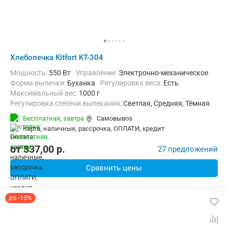
Хлебопечка Kitfort KT-304
Мощность:
550 Вт
Управление:
Электронно-механическое
Форма выпечки:
Буханка
регулировка веса:
Есть
максимальный вес:
1000 г
Регулировка степени выпекания:
Светлая, Средняя, Тёмная
Количество рецептов:
15
таймер:
Есть
Бесплатная,
завтра
Самовывоз
Дополнительные функции:
Возможность добавления ингредиент
карта, наличные, рассрочка, ОПЛАТИ, кредит
Материал корпуса:
Нерж. сталь
Вес:
4.9 кг
от
337,00
p.
27 предложений
Сравнить цены
до -15%