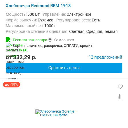
Хлебопечка Redmond RBM-1913
Мощность:
600 Вт
Управление:
Электронное
Форма выпечки:
Буханка
регулировка веса:
Есть
максимальный вес:
1000 г
Регулировка степени выпекания:
Светлая, Средняя, Тёмная
Количество рецептов:
19
таймер:
Есть
Бесплатная,
завтра
Самовывоз
Дополнительные функции:
Возможность добавления ингредиент
карта, наличные, рассрочка, ОПЛАТИ, кредит
Материал корпуса:
Пластик
Вес:
4.3 кг
от
332,29
p.
12 предложений
Сравнить цены
до -19%