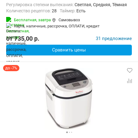
Регулировка степени выпекания:
Светлая, Средняя, Тёмная
Количество рецептов:
28
таймер:
Есть
Дополнительные функции:
Возможность добавления ингредиент
Бесплатная,
завтра
Самовывоз
Материал корпуса:
Пластик
карта, наличные, рассрочка, ОПЛАТИ, кредит
от
735,00
p.
31 предложение
Сравнить цены
до -7%