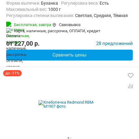
Форма выпечки:
Буханка
регулировка веса:
Есть
максимальный вес:
1000 г
Регулировка степени выпекания:
Светлая, Средняя, Тёмная
Количество рецептов:
12
таймер:
Есть
Бесплатная,
завтра
Самовывоз
Дополнительные функции:
Возможность добавления ингредиент
карта, наличные, рассрочка, ОПЛАТИ, кредит
Материал корпуса:
Пластик
от
227,00
p.
28 предложений
Сравнить цены
до -11%