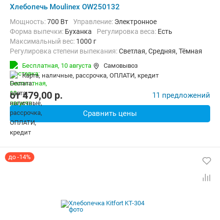
Хлебопечь Moulinex OW250132
Мощность:
700 Вт
Управление:
Электронное
Форма выпечки:
Буханка
регулировка веса:
Есть
максимальный вес:
1000 г
Регулировка степени выпекания:
Светлая, Средняя, Тёмная
Количество рецептов:
20
таймер:
Есть
Бесплатная,
10 августа
Самовывоз
Дополнительные функции:
Поддержание температуры, Ускорен
карта, наличные, рассрочка, ОПЛАТИ, кредит
Материал корпуса:
Пластик
Вес:
4.45 кг
от
479,00
p.
11 предложений
Сравнить цены
до -14%