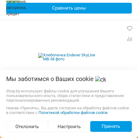
Сравнить цены
Мы заботимся о Ваших cookie
Shop.by использует файлы cookie для улучшения Вашего
пользовательского опыта, сбора статистики и представления
Хлебопечка Endever SkyLine MB-58
персонализированных рекомендаций.
Нажав «Принять», Вы даете согласие на обработку файлов cookie
Обзор модели
в соответствии с
Политикой обработки файлов cookie.
Мощность:
550 Вт
Управление:
Электронное
Форма выпечки:
Буханка
регулировка веса:
Есть
Принять
Отклонить
Настроить
максимальный вес:
600 г
Подбор по параметрам (363)
Регулировка степени выпекания:
Светлая, Средняя, Тёмная