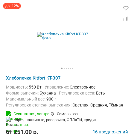
до -12%
Хлебопечка Kitfort KT-307
Мощность:
550 Вт
Управление:
Электронное
Форма выпечки:
Буханка
регулировка веса:
Есть
максимальный вес:
900 г
Регулировка степени выпекания:
Светлая, Средняя, Тёмная
Количество рецептов:
14
таймер:
Есть
Бесплатная,
завтра
Самовывоз
Дополнительные функции:
Поддержание температуры, Ускорен
карта, наличные, рассрочка, ОПЛАТИ, кредит
Материал корпуса:
Пластик
Вес:
3.7 кг
от
251,00
p.
16 предложений