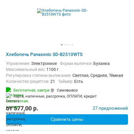
Хлебопечь Panasonic SD-B2510WTS
Управление:
Электронное
Форма выпечки:
Буханка
максимальный вес:
1100 г
Регулировка степени выпекания:
Светлая, Средняя, Тёмная
Количество рецептов:
21
таймер:
Есть
Дополнительные функции:
Поддержание температуры, Ускорен
Бесплатная,
завтра
Самовывоз
Материал корпуса:
Пластик
карта, наличные, рассрочка, ОПЛАТИ, кредит
от
577,00
p.
27 предложений
Сравнить цены