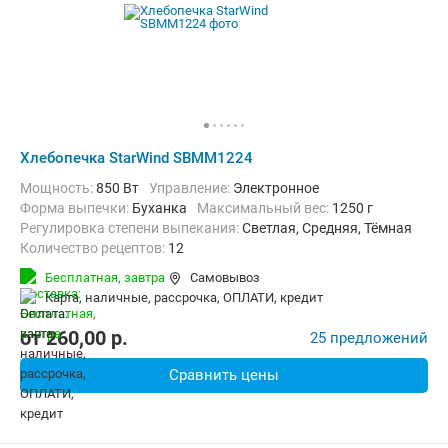
Хлебопечка StarWind SBMM1224
Мощность:
850 Вт
Управление:
Электронное
Форма выпечки:
Буханка
максимальный вес:
1250 г
Регулировка степени выпекания:
Светлая, Средняя, Тёмная
Количество рецептов:
12
Дополнительные функции:
Поддержание температуры, Ускорен
Бесплатная,
завтра
Самовывоз
Материал корпуса:
Пластик
Вес:
6.5 кг
карта, наличные, рассрочка, ОПЛАТИ, кредит
от
260,00
p.
25 предложений
Сравнить цены