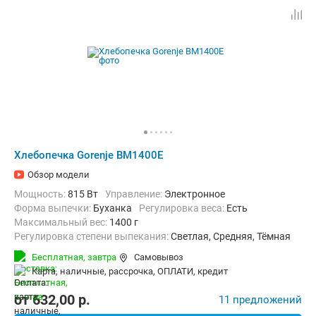
Хлебопечка Gorenje BM1400E
Обзор модели
Мощность:
815 Вт
Управление:
Электронное
Форма выпечки:
Буханка
регулировка веса:
Есть
максимальный вес:
1400 г
Регулировка степени выпекания:
Светлая, Средняя, Тёмная
Количество рецептов:
12
таймер:
Есть
Бесплатная,
завтра
Самовывоз
Дополнительные функции:
Поддержание температуры, Ускорен
карта, наличные, рассрочка, ОПЛАТИ, кредит
Материал корпуса:
Нерж. сталь
Вес:
8.8 кг
от
632,00
p.
11 предложений