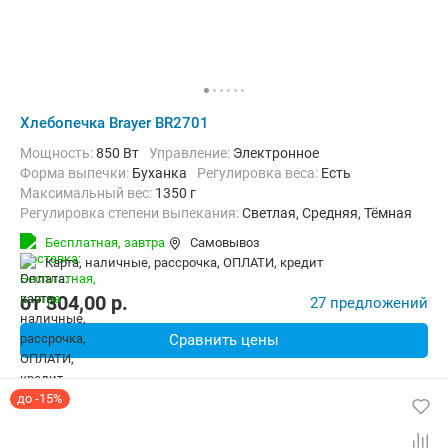
Хлебопечка Brayer BR2701
Мощность:
850 Вт
Управление:
Электронное
Форма выпечки:
Буханка
регулировка веса:
Есть
максимальный вес:
1350 г
Регулировка степени выпекания:
Светлая, Средняя, Тёмная
Количество рецептов:
15
таймер:
Есть
Бесплатная,
завтра
Самовывоз
Дополнительные функции:
Ускоренный режим
карта, наличные, рассрочка, ОПЛАТИ, кредит
Материал корпуса:
Пластик
от
304,00
p.
27 предложений
Сравнить цены
до -15%