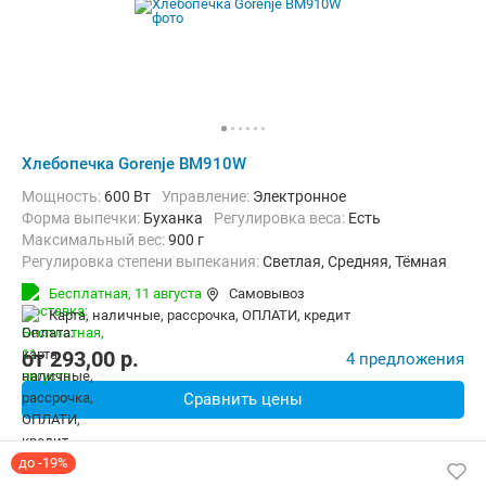
Хлебопечка Gorenje BM910W
Мощность:
600 Вт
Управление:
Электронное
Форма выпечки:
Буханка
регулировка веса:
Есть
максимальный вес:
900 г
Регулировка степени выпекания:
Светлая, Средняя, Тёмная
Количество рецептов:
12
таймер:
Есть
Бесплатная,
11 августа
Самовывоз
Дополнительные функции:
Поддержание температуры, Ускорен
карта, наличные, рассрочка, ОПЛАТИ, кредит
Материал корпуса:
Пластик
Вес:
3.5 кг
от
293,00
p.
4 предложения
Сравнить цены
до -19%