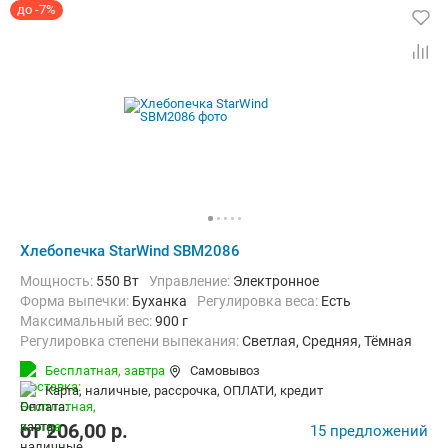
до -7%
Хлебопечка StarWind SBM2086
Мощность:
550 Вт
Управление:
Электронное
Форма выпечки:
Буханка
регулировка веса:
Есть
максимальный вес:
900 г
Регулировка степени выпекания:
Светлая, Средняя, Тёмная
Количество рецептов:
12
таймер:
Есть
Бесплатная,
завтра
Самовывоз
Дополнительные функции:
Поддержание температуры
карта, наличные, рассрочка, ОПЛАТИ, кредит
Материал корпуса:
Пластик
от
206,00
p.
15 предложений