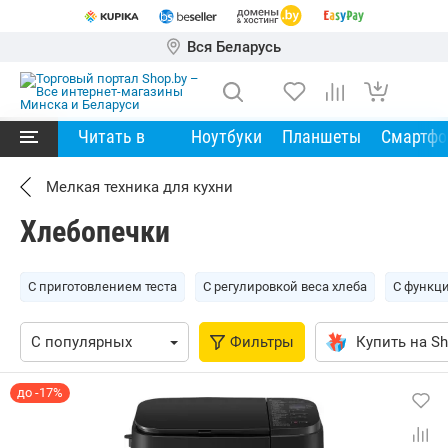
Вся Беларусь
Читать в
Ноутбуки
Планшеты
Смартф
Мелкая техника для кухни
Хлебопечки
С приготовлением теста
С регулировкой веса хлеба
С функц
Фильтры
Купить на Sh
до -17%