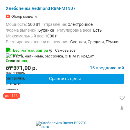
Хлебопечка Redmond RBM-M1907
Обзор модели
Мощность:
500 Вт
Управление:
Электронное
Форма выпечки:
Буханка
регулировка веса:
Есть
максимальный вес:
1000 г
Регулировка степени выпекания:
Светлая, Средняя, Тёмная
Количество рецептов:
17
таймер:
Есть
Бесплатная,
завтра
Самовывоз
Дополнительные функции:
Поддержание температуры, Ускорен
карта, наличные, рассрочка, ОПЛАТИ, кредит
Материал корпуса:
Нерж. сталь
от
371,00
p.
15 предложений
Сравнить цены
до -14%