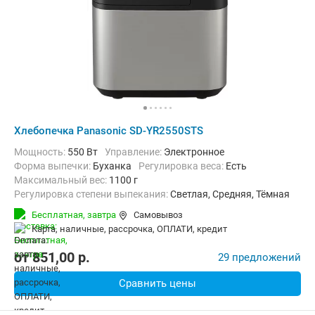
Хлебопечка Panasonic SD-YR2550STS
Мощность:
550 Вт
Управление:
Электронное
Форма выпечки:
Буханка
регулировка веса:
Есть
максимальный вес:
1100 г
Регулировка степени выпекания:
Светлая, Средняя, Тёмная
Количество рецептов:
30
таймер:
Есть
Бесплатная,
завтра
Самовывоз
Дополнительные функции:
Возможность добавления ингредиент
карта, наличные, рассрочка, ОПЛАТИ, кредит
Материал корпуса:
Нерж. сталь
Вес:
7.5 кг
от
851,00
p.
29 предложений
Сравнить цены