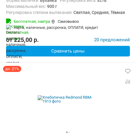
Форма выпечки:
Буханка
регулировка веса:
Есть
максимальный вес:
900 г
Регулировка степени выпекания:
Светлая, Средняя, Тёмная
Количество рецептов:
13
таймер:
Есть
Бесплатная,
завтра
Самовывоз
Дополнительные функции:
Поддержание температуры
карта, наличные, рассрочка, ОПЛАТИ, кредит
Материал корпуса:
Пластик
Вес:
3.58 кг
от
225,00
p.
20 предложений
Сравнить цены
до -21%