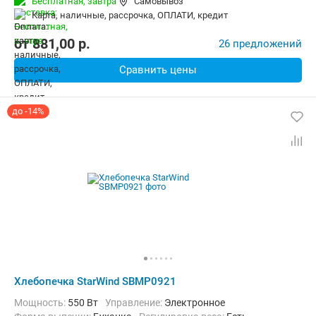
Бесплатная,
завтра
Самовывоз
Материал корпуса:
Пластик
Вес:
7 кг
карта, наличные, рассрочка, ОПЛАТИ, кредит
от
881,00
p.
26 предложений
Сравнить цены
до -14%
Хлебопечка StarWind SBMP0921
Мощность:
550 Вт
Управление:
Электронное