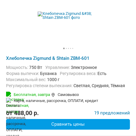
Хлебопечка Zigmund & Shtain ZBM-601
Мощность:
750 Вт
Управление:
Электронное
Форма выпечки:
Буханка
регулировка веса:
Есть
максимальный вес:
1000 г
Регулировка степени выпекания:
Светлая, Средняя, Тёмная
Количество рецептов:
19
таймер:
Есть
Бесплатная,
завтра
Самовывоз
Дополнительные функции:
Поддержание температуры
карта, наличные, рассрочка, ОПЛАТИ, кредит
Материал корпуса:
Пластик
Вес:
6.3 кг
от
488,00
p.
19 предложений
Сравнить цены