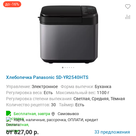
до -16%
Хлебопечка Panasonic SD-YR2540HTS
Управление:
Электронное
Форма выпечки:
Буханка
регулировка веса:
Есть
максимальный вес:
1100 г
Регулировка степени выпекания:
Светлая, Средняя, Тёмная
Количество рецептов:
30
таймер:
Есть
Дополнительные функции:
Возможность добавления ингредиент
Бесплатная,
завтра
Самовывоз
Материал корпуса:
Пластик
Вес:
7.5 кг
карта, наличные, рассрочка, ОПЛАТИ, кредит
от
827,00
p.
33 предложения