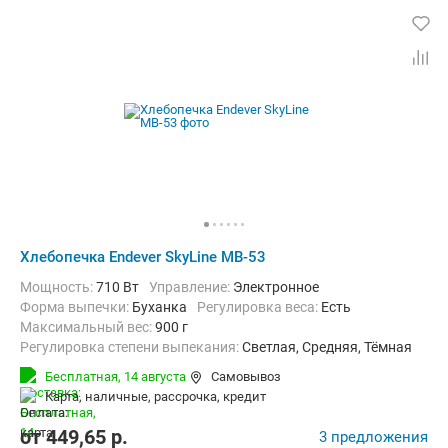
Хлебопечка Endever SkyLine MB-53
Мощность:
710 Вт
Управление:
Электронное
Форма выпечки:
Буханка
регулировка веса:
Есть
максимальный вес:
900 г
Регулировка степени выпекания:
Светлая, Средняя, Тёмная
Количество рецептов:
19
таймер:
Есть
Бесплатная,
14 августа
Самовывоз
Дополнительные функции:
Возможность добавления ингредиент
карта, наличные, рассрочка, кредит
Материал корпуса:
Нерж. сталь
Вес:
6.7 кг
от
449,65
p.
3 предложения