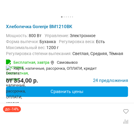
Хлебопечка Gorenje BM1210BK
Мощность:
800 Вт
Управление:
Электронное
Форма выпечки:
Буханка
регулировка веса:
Есть
максимальный вес:
1200 г
Регулировка степени выпекания:
Светлая, Средняя, Тёмная
Количество рецептов:
12
таймер:
Есть
Бесплатная,
завтра
Самовывоз
Дополнительные функции:
Поддержание температуры, Ускорен
карта, наличные, рассрочка, ОПЛАТИ, кредит
Материал корпуса:
Пластик
Вес:
6.1 кг
от
354,00
p.
24 предложения
Сравнить цены
до -14%