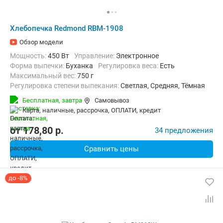
Хлебопечка Redmond RBM-1908
Обзор модели
Мощность:
450 Вт
Управление:
Электронное
Форма выпечки:
Буханка
регулировка веса:
Есть
максимальный вес:
750 г
Регулировка степени выпекания:
Светлая, Средняя, Тёмная
Количество рецептов:
19
таймер:
Есть
Бесплатная,
завтра
Самовывоз
Дополнительные функции:
Поддержание температуры, Ускорен
карта, наличные, рассрочка, ОПЛАТИ, кредит
Материал корпуса:
Пластик
Вес:
3.3 кг
от
178,80
p.
34 предложения
Сравнить цены
до -8%