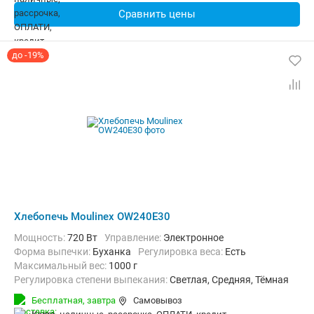
Сравнить цены
до -19%
Хлебопечь Moulinex OW240E30
Мощность:
720 Вт
Управление:
Электронное
Форма выпечки:
Буханка
регулировка веса:
Есть
максимальный вес:
1000 г
Регулировка степени выпекания:
Светлая, Средняя, Тёмная
Количество рецептов:
20
таймер:
Есть
Бесплатная,
завтра
Самовывоз
Дополнительные функции:
Возможность добавления ингредиент