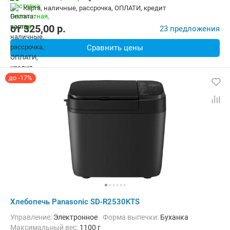
Дополнительные функции:
Поддержание температуры, Ускорен
карта, наличные, рассрочка, ОПЛАТИ, кредит
Материал корпуса:
Нерж. сталь
Вес:
4.3 кг
от
325,00
p.
23 предложения
Сравнить цены
до -17%
Хлебопечь Panasonic SD-R2530KTS
Управление:
Электронное
Форма выпечки:
Буханка
максимальный вес:
1100 г