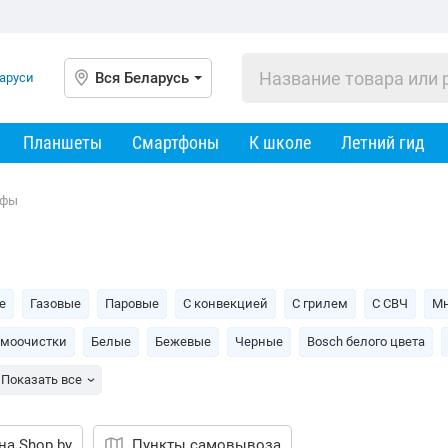
Вся Беларусь
Планшеты
Смартфоны
К школе
Летний гид
афы
е
Газовые
Паровые
С конвекцией
С грилем
С СВЧ
Мн
амоочистки
Белые
Бежевые
Черные
Bosch белого цвета
Показать все
на Shop.by
Пункты самовывоза