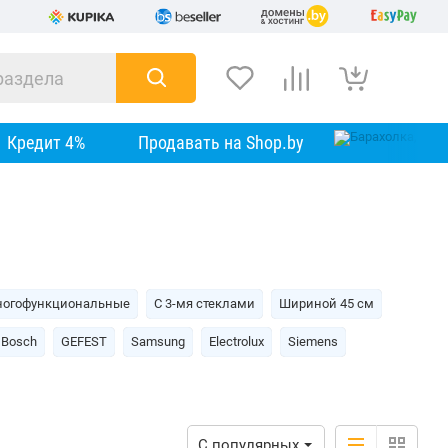
Кредит 4%
Продавать на Shop.by
огофункциональные
С 3-мя стеклами
Шириной 45 см
Bosch
GEFEST
Samsung
Electrolux
Siemens
С популярных