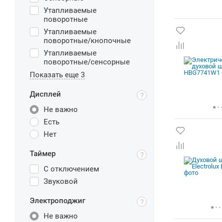
Утапливаемые
поворотные
Утапливаемые
поворотные/кнопочные
Утапливаемые
поворотные/сенсорные
Показать еще 3
Дисплей
Не важно
Есть
Нет
Таймер
С отключением
Звуковой
Электроподжиг
Не важно