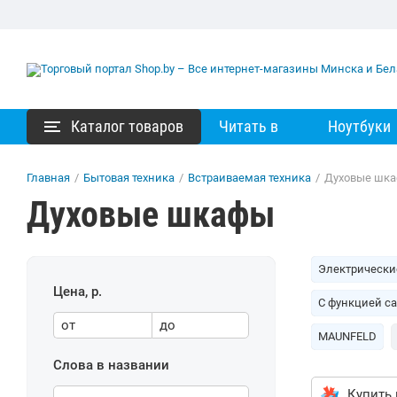
Каталог товаров
Читать в
Ноутбуки
Главная
/
Бытовая техника
/
Встраиваемая техника
/
Духовые шк
Духовые шкафы
Электрически
Цена, р.
С функцией с
от
до
MAUNFELD
Слова в названии
Купить 