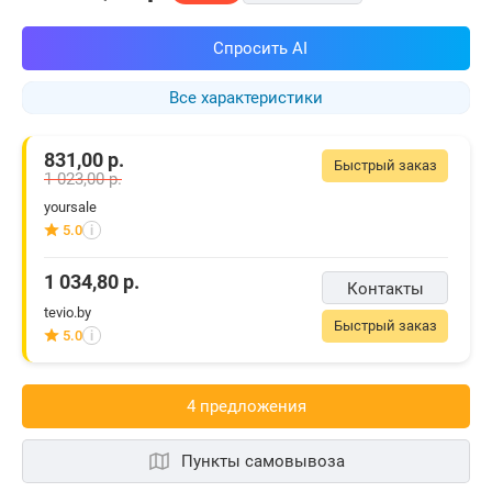
Спросить AI
Все характеристики
831,00
р.
Быстрый заказ
1 023,00
р.
yoursale
5.0
i
1 034,80
р.
Контакты
tevio.by
Быстрый заказ
5.0
i
4 предложения
Пункты самовывоза