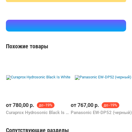
Похожие товары
от
780,00
р.
от
767,00
р.
до -19%
до -19%
Curaprox Hydrosonic Black Is White
Panasonic EW-DP52 (черный)
Сопутствующие разделы