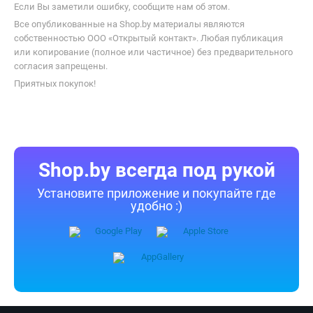
Если Вы заметили ошибку, сообщите нам об этом.
Все опубликованные на Shop.by материалы являются
собственностью ООО «Открытый контакт». Любая публикация
или копирование (полное или частичное) без предварительного
согласия запрещены.
Приятных покупок!
Shop.by всегда под рукой
Установите приложение и покупайте где
удобно :)