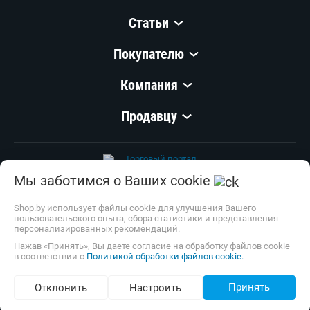
Статьи
Покупателю
Компания
Продавцу
Мы заботимся о Ваших cookie
© 1999–
2026
,
ООО «Открытый Контакт»
УНП 100008738
Shop.by использует файлы cookie для улучшения Вашего
пользовательского опыта, сбора статистики и представления
Настройка cookie
персонализированных рекомендаций.
Нажав «Принять», Вы даете согласие на обработку файлов cookie
в соответствии с
Политикой обработки файлов cookie.
Принять
Отклонить
Настроить