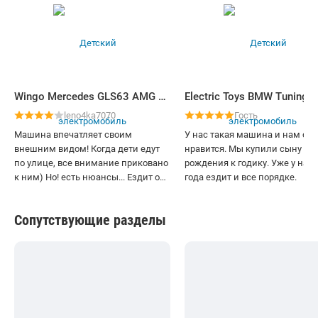
Wingo Mercedes GLS63 AMG Lux
Electric Toys BMW Tuning S
leno4ka7070
Гость
Машина впечатляет своим
У нас такая машина и нам она
внешним видом! Когда дети едут
нравится. Мы купили сыну на
по улице, все внимание приковано
рождения к годику. Уже у нас она 2
к ним) Но! есть нюансы... Ездит она
года ездит и все порядке.
до 1,5 часов (без музыки!),
светодиоды белые, не цветные,
Сопутствующие разделы
максимальная нагрузка по
инструкции 40 кг, колеса ведущие
не передние, а задние! Нашли
радио, оно есть. Закачанная
музыка играет громче, чем с
носителя. Есть истории, но на
английском языке. Управление