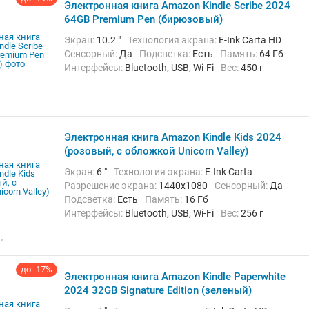
Электронная книга Amazon Kindle Scribe 2024
64GB Premium Pen (бирюзовый)
Экран:
10.2 "
Технология экрана:
E-Ink Carta HD
Сенсорный:
Да
Подсветка:
Есть
Память:
64 Гб
Интерфейсы:
Bluetooth, USB, Wi-Fi
Вес:
450 г
Электронная книга Amazon Kindle Kids 2024
(розовый, с обложкой Unicorn Valley)
Экран:
6 "
Технология экрана:
E-Ink Carta
Разрешение экрана:
1440x1080
Сенсорный:
Да
Подсветка:
Есть
Память:
16 Гб
Интерфейсы:
Bluetooth, USB, Wi-Fi
Вес:
256 г
до -17%
Электронная книга Amazon Kindle Paperwhite
2024 32GB Signature Edition (зеленый)