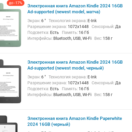
до -17%
Электронная книга Amazon Kindle 2024 16GB
Ad-supported (newest model, матча)
Экран:
6 "
Технология экрана:
E-Ink
Разрешение экрана:
1072х1448
Сенсорный:
Да
Подсветка:
Есть
Память:
16 Гб
Интерфейсы:
Bluetooth, USB, Wi-Fi
Вес:
158 г
Электронная книга Amazon Kindle 2024 16GB
Ad-supported (newest model, черный)
Экран:
6 "
Технология экрана:
E-Ink
Разрешение экрана:
1072х1448
Сенсорный:
Да
Подсветка:
Есть
Память:
16 Гб
Интерфейсы:
Bluetooth, USB, Wi-Fi
Вес:
158 г
Электронная книга Amazon Kindle Paperwhite
2024 16GB (черный)