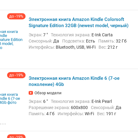
до -19%
Электронная книга Amazon Kindle Colorsoft
Signature Edition 32GB (newest model, черный)
Экран:
7 "
Технология экрана:
E-Ink Carta
Сенсорный:
Да
Подсветка:
Есть
Память:
32 Гб
Интерфейсы:
Bluetooth, USB, Wi-Fi
Вес:
212 г
до -19%
Электронная книга Amazon Kindle 6 (7-ое
поколение) 4Gb
Обзор модели
Экран:
6 "
Технология экрана:
E-Ink Pearl
Разрешение экрана:
600x800
Сенсорный:
Да
Память:
4 Гб
Интерфейсы:
Wi-Fi
Вес:
191 г
до -19%