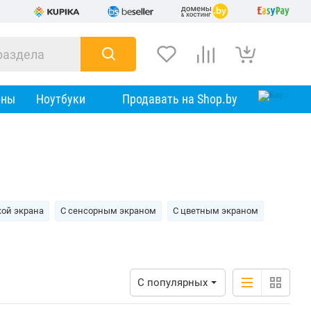
оны
Ноутбуки
Продавать на Shop.by
кой экрана
С сенсорным экраном
С цветным экраном
С популярных