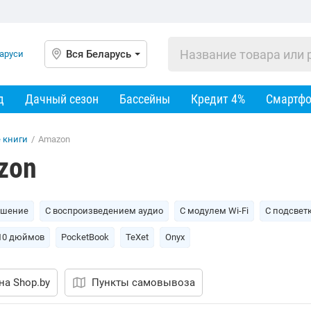
Вся Беларусь
д
Дачный сезон
Бассейны
Кредит 4%
Смартф
 книги
/
Amazon
zon
ешение
С воспроизведением аудио
С модулем Wi-Fi
С подсвет
10 дюймов
PocketBook
TeXet
Onyx
на Shop.by
Пункты самовывоза