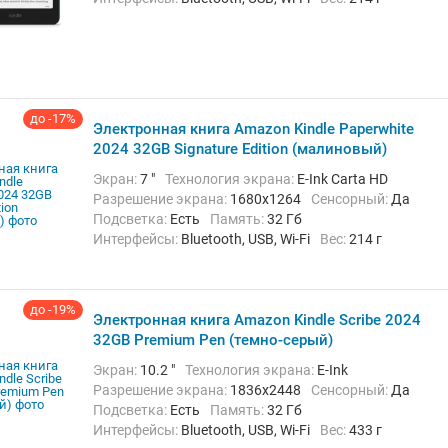
до -17%
Электронная книга Amazon Kindle Paperwhite
2024 32GB Signature Edition (малиновый)
Экран:
7 "
Технология экрана:
E-Ink Carta HD
Разрешение экрана:
1680x1264
Сенсорный:
Да
Подсветка:
Есть
Память:
32 Гб
Интерфейсы:
Bluetooth, USB, Wi-Fi
Вес:
214 г
до -19%
Электронная книга Amazon Kindle Scribe 2024
32GB Premium Pen (темно-серый)
Экран:
10.2 "
Технология экрана:
E-Ink
Разрешение экрана:
1836x2448
Сенсорный:
Да
Подсветка:
Есть
Память:
32 Гб
Интерфейсы:
Bluetooth, USB, Wi-Fi
Вес:
433 г