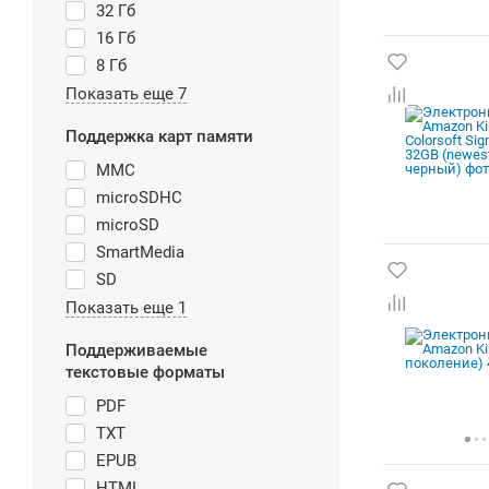
32 Гб
16 Гб
8 Гб
Показать еще 7
Поддержка карт памяти
MMC
microSDHC
microSD
SmartMedia
SD
Показать еще 1
Поддерживаемые
текстовые форматы
PDF
TXT
EPUB
HTML