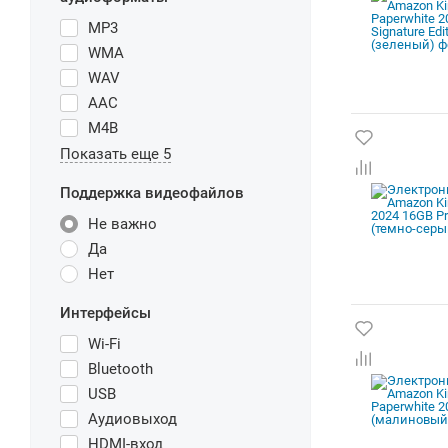
MP3
WMA
WAV
AAC
M4B
Показать еще 5
Поддержка видеофайлов
Не важно
Да
Нет
Интерфейсы
Wi-Fi
Bluetooth
USB
Аудиовыход
HDMI-вход