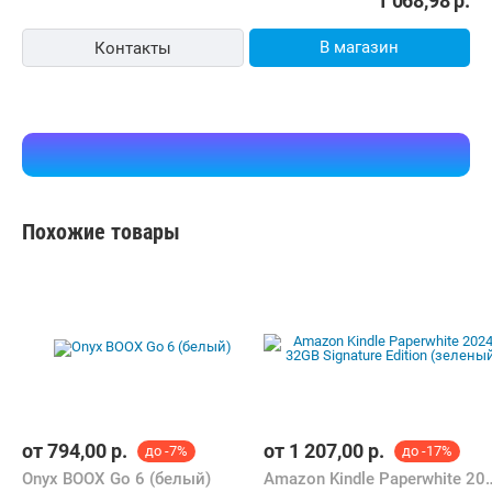
1 068,98
р.
В магазин
Контакты
Похожие товары
от
794,00
р.
от
1 207,00
р.
до -7%
до -17%
Onyx BOOX Go 6 (белый)
Amazon Kindle Paperwhite 2024 32G