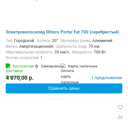
Электровелосипед Eltreco Porter Fat 700 (серебристый)
Тип:
Городской
Колеса:
20"
Материал рамы:
Алюминий
Вилка:
Амортизационная
Дальность хода:
70 км
Максимальная скорость:
35 км/ч
Мощность:
700 Вт
Кол-во скоростей:
1
Передний тормоз:
Дисковый механический
Бесплатная
Самовывоз
карта, наличные
Задний тормоз:
Барабанный ручной
4 870,00
p.
1 предложение
Сравнить цены