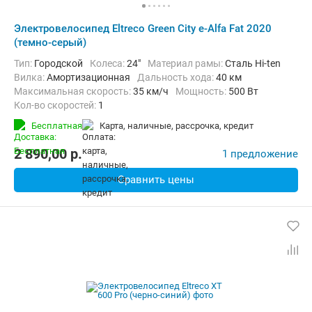
Электровелосипед Eltreco Green City e-Alfa Fat 2020
(темно-серый)
Тип:
Городской
Колеса:
24"
Материал рамы:
Сталь Hi-ten
Вилка:
Амортизационная
Дальность хода:
40 км
Максимальная скорость:
35 км/ч
Мощность:
500 Вт
Кол-во скоростей:
1
Передний тормоз:
Дисковый механический
Бесплатная
карта, наличные, рассрочка, кредит
Задний тормоз:
Барабанный ручной
Вес:
36 кг
2 890,00
p.
1 предложение
Сравнить цены