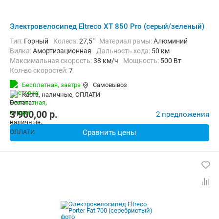
Электровелосипед Eltreco XT 850 Pro (серый/зеленый)
Тип:
Горный
Колеса:
27,5"
Материал рамы:
Алюминий
Вилка:
Амортизационная
Дальность хода:
50 км
Максимальная скорость:
38 км/ч
Мощность:
500 Вт
Кол-во скоростей:
7
Передний тормоз:
Дисковый гидравлический
Бесплатная,
завтра
Самовывоз
Задний тормоз:
Дисковый гидравлический
Вес:
21 кг
карта, наличные, ОПЛАТИ
3 900,00
p.
2 предложения
Сравнить цены