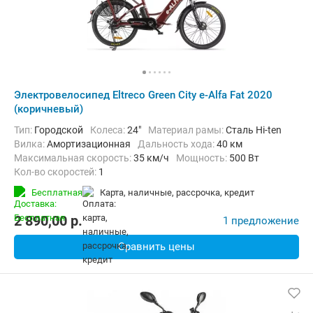
Электровелосипед Eltreco Green City e-Alfa Fat 2020
(коричневый)
Тип:
Городской
Колеса:
24"
Материал рамы:
Сталь Hi-ten
Вилка:
Амортизационная
Дальность хода:
40 км
Максимальная скорость:
35 км/ч
Мощность:
500 Вт
Кол-во скоростей:
1
Передний тормоз:
Дисковый механический
Бесплатная
карта, наличные, рассрочка, кредит
Задний тормоз:
Барабанный ручной
Вес:
36 кг
2 890,00
p.
1 предложение
Сравнить цены