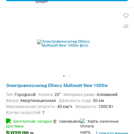
Электровелосипед Eltreco Multiwatt New 1000w
Тип:
Городской
Колеса:
20"
Материал рамы:
Алюминий
Вилка:
Амортизационная
Дальность хода:
50 км
Максимальная скорость:
40 км/ч
Мощность:
1000 Вт
Кол-во скоростей:
7
Передний тормоз:
Дисковый гидравлический
Бесплатная,
сегодня
Самовывоз
карта, наличные
Задний тормоз:
Дисковый гидравлический
Вес:
30 кг
5 070,00
p.
1 предложение