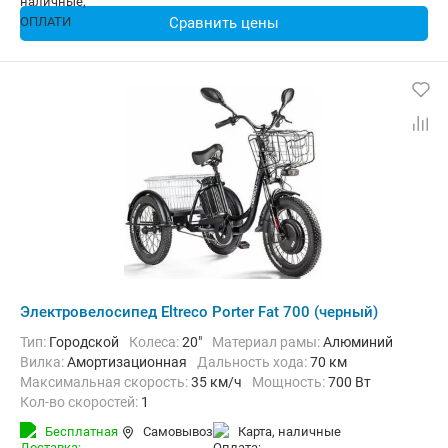
Сравнить цены
Электровелосипед Eltreco Porter Fat 700 (черный)
Тип:
Городской
Колеса:
20"
Материал рамы:
Алюминий
Вилка:
Амортизационная
Дальность хода:
70 км
Максимальная скорость:
35 км/ч
Мощность:
700 Вт
Кол-во скоростей:
1
Передний тормоз:
Дисковый механический
Бесплатная
Самовывоз
карта, наличные
Задний тормоз:
Барабанный ручной