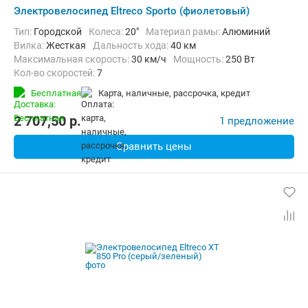
Электровелосипед Eltreco Sporto (фиолетовый)
Тип:
Городской
Колеса:
20"
Материал рамы:
Алюминий
Вилка:
Жесткая
Дальность хода:
40 км
Максимальная скорость:
30 км/ч
Мощность:
250 Вт
Кол-во скоростей:
7
Передний тормоз:
Дисковый механический
Бесплатная
карта, наличные, рассрочка, кредит
Задний тормоз:
Дисковый механический
Вес:
17.25 кг
2 707,50
p.
1 предложение
Сравнить цены