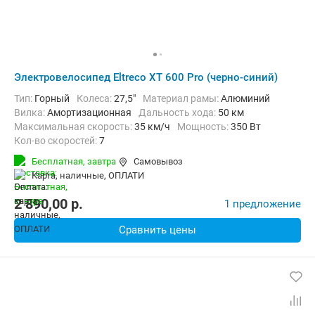
Электровелосипед Eltreco XT 600 Pro (черно-синий)
Тип:
Горный
Колеса:
27,5"
Материал рамы:
Алюминий
Вилка:
Амортизационная
Дальность хода:
50 км
Максимальная скорость:
35 км/ч
Мощность:
350 Вт
Кол-во скоростей:
7
Передний тормоз:
Дисковый механический
Бесплатная,
завтра
Самовывоз
Задний тормоз:
Дисковый механический
Вес:
21.5 кг
карта, наличные, ОПЛАТИ
2 890,00
p.
1 предложение
Сравнить цены