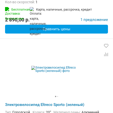
Кол-во скоростей:
1
Передний тормоз:
Дисковый механический
Бесплатная
карта, наличные, рассрочка, кредит
Задний тормоз:
Барабанный ручной
Вес:
36 кг
2 890,00
p.
1 предложение
Сравнить цены
Электровелосипед Eltreco Sporto (зеленый)
Тип:
Городской
Колеса:
20"
Материал рамы:
Алюминий