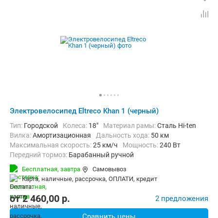
Электровелосипед Eltreco Khan 1 (черный)
Тип:
Городской
Колеса:
18"
Материал рамы:
Сталь Hi-ten
Вилка:
Амортизационная
Дальность хода:
50 км
Максимальная скорость:
25 км/ч
Мощность:
240 Вт
Передний тормоз:
Барабанный ручной
Задний тормоз:
Дисковый механический
Вес:
33 кг
Бесплатная,
завтра
Самовывоз
карта, наличные, рассрочка, ОПЛАТИ, кредит
от
2 460,00
p.
2 предложения
Сравнить цены