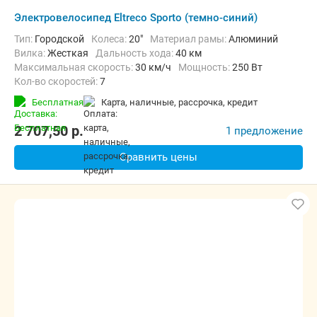
Электровелосипед Eltreco Sporto (темно-синий)
Тип:
Городской
Колеса:
20"
Материал рамы:
Алюминий
Вилка:
Жесткая
Дальность хода:
40 км
Максимальная скорость:
30 км/ч
Мощность:
250 Вт
Кол-во скоростей:
7
Передний тормоз:
Дисковый механический
Бесплатная
карта, наличные, рассрочка, кредит
Задний тормоз:
Дисковый механический
Вес:
17.25 кг
2 707,50
p.
1 предложение
Сравнить цены