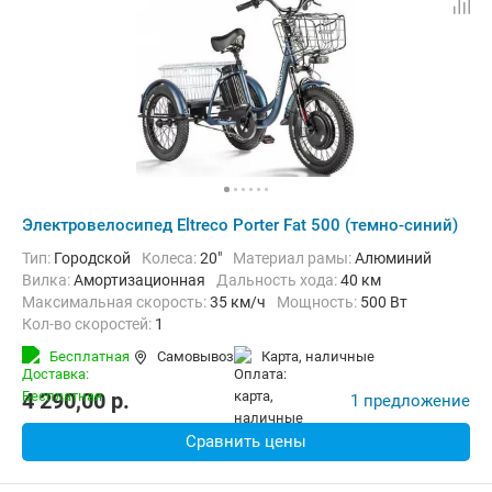
Электровелосипед Eltreco Porter Fat 500 (темно-синий)
Тип:
Городской
Колеса:
20"
Материал рамы:
Алюминий
Вилка:
Амортизационная
Дальность хода:
40 км
Максимальная скорость:
35 км/ч
Мощность:
500 Вт
Кол-во скоростей:
1
Передний тормоз:
Дисковый механический
Бесплатная
Самовывоз
карта, наличные
Задний тормоз:
Барабанный ручной
4 290,00
p.
1 предложение
Сравнить цены