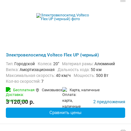
Электровелосипед Volteco Flex UP (черный)
Тип:
Городской
Колеса:
20"
Материал рамы:
Алюминий
Вилка:
Амортизационная
Дальность хода:
50 км
Максимальная скорость:
40 км/ч
Мощность:
500 Вт
Кол-во скоростей:
7
Передний тормоз:
Дисковый механический
Бесплатная
Самовывоз
карта, наличные
Задний тормоз:
Дисковый механический
Вес:
23.4 кг
3 120,00
p.
2 предложения
Сравнить цены