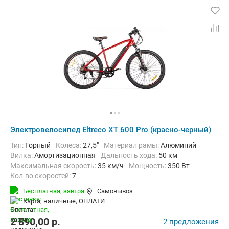
Электровелосипед Eltreco XT 600 Pro (красно-черный)
Тип:
Горный
Колеса:
27,5"
Материал рамы:
Алюминий
Вилка:
Амортизационная
Дальность хода:
50 км
Максимальная скорость:
35 км/ч
Мощность:
350 Вт
Кол-во скоростей:
7
Передний тормоз:
Дисковый механический
Бесплатная,
завтра
Самовывоз
Задний тормоз:
Дисковый механический
Вес:
21.5 кг
карта, наличные, ОПЛАТИ
2 890,00
p.
2 предложения