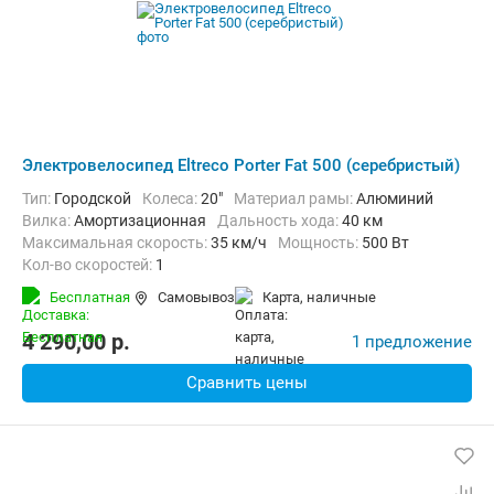
Электровелосипед Eltreco Porter Fat 500 (серебристый)
Тип:
Городской
Колеса:
20"
Материал рамы:
Алюминий
Вилка:
Амортизационная
Дальность хода:
40 км
Максимальная скорость:
35 км/ч
Мощность:
500 Вт
Кол-во скоростей:
1
Передний тормоз:
Дисковый механический
Бесплатная
Самовывоз
карта, наличные
Задний тормоз:
Барабанный ручной
4 290,00
p.
1 предложение
Сравнить цены