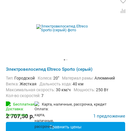
Электровелосипед Eltreco Sporto (серый)
Тип:
Городской
Колеса:
20"
Материал рамы:
Алюминий
Вилка:
Жесткая
Дальность хода:
40 км
Максимальная скорость:
30 км/ч
Мощность:
250 Вт
Кол-во скоростей:
7
Передний тормоз:
Дисковый механический
Бесплатная
карта, наличные, рассрочка, кредит
Задний тормоз:
Дисковый механический
Вес:
17.25 кг
2 707,50
p.
1 предложение
Сравнить цены