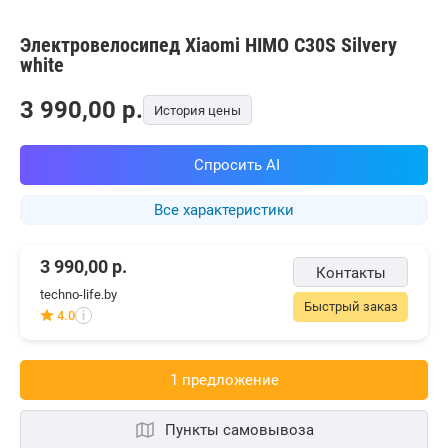
Электровелосипед Xiaomi HIMO C30S Silvery
white
3 990,00
p.
История цены
Спросить AI
Все характеристики
3 990,00
р.
Контакты
techno-life.by
Быстрый заказ
4.0
i
1 предложениe
Пункты самовывоза