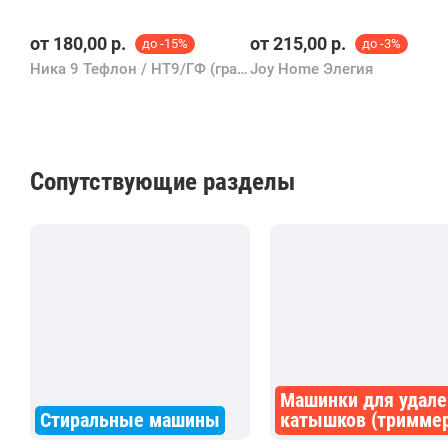
от
180,00
р.
от
215,00
р.
до -15%
до -3%
Ника 9 Тефлон / НТ9/ГФ (графит)
Joy Home Элегия
Сопутствующие разделы
Машинки для удале
Стиральные машины
катышков (тримме