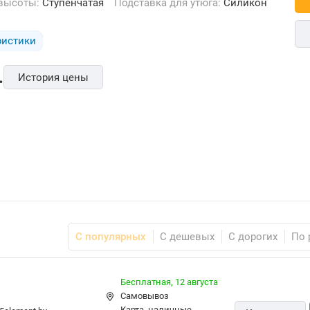
 высоты:
Ступенчатая
Подставка для утюга:
Силикон
ристики
.
История цены
С популярных
С дешевых
С дорогих
По 
Бесплатная,
12 августа
Самовывоз
карта, наличные,