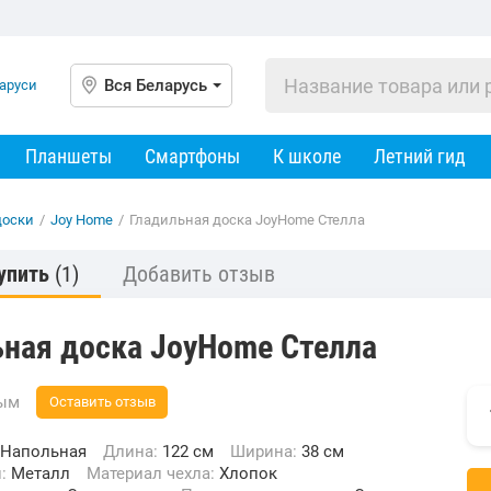
Вся Беларусь
Планшеты
Смартфоны
К школе
Летний гид
доски
/
Joy Home
/
Гладильная доска JoyHome Стелла
упить
(1)
Добавить отзыв
ьная доска JoyHome Стелла
вым
Оставить отзыв
Напольная
Длина:
122 см
Ширина:
38 см
и:
Металл
Материал чехла:
Хлопок