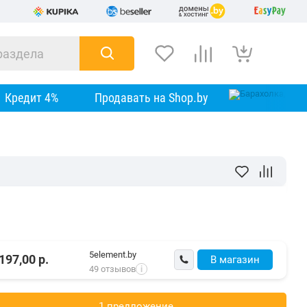
Кредит 4%
Продавать на Shop.by
5element.by
197,00
р.
В магазин
49 отзывов
i
1 предложениe