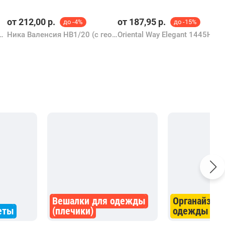
от
212,00
р.
от
187,95
р.
до -4%
до -15%
Н10+/14 (доброе утро)
Ника Валенсия НВ1/20 (с геометрическими листьями)
Oriental Way Elegant 1445HT-22/28/35
Вешалки для одежды
Органайзер
еты
(плечики)
одежды и о