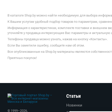
В каталоге Shop.by можно найти необходимую для выбора информац
К Вашим услугам удобный подбор товаров по параметрам, сравнени
Информация о характеристиках, комплекте поставки и внешнем ви
уточняйте у продавца интересующие Вас параметры и актуальную 
Телефоны продавца можно узнать, нажав на кнопку «Контакты».
Если Вы заметили ошибку, сообщите нам об этом.
Все опубликованные на Shop.by материалы являются собственност
Приятных покупок!
Статьи
Новинки
© 1999–
2026
,