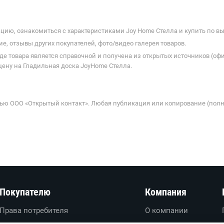
ию, ознакомиться с характеристиками Joy Home Стелла и купить по вы
е, отзывы других покупателей, фото/видео галерея товаров.
де товара является справочной и получена из открытых источников (оф
цену на Гладильная доска JoyHome Стелла.
ью ООО «Открытый контакт». Любая публикация или копирование (полн
Покупателю
Компания
Права потребителя
О компании