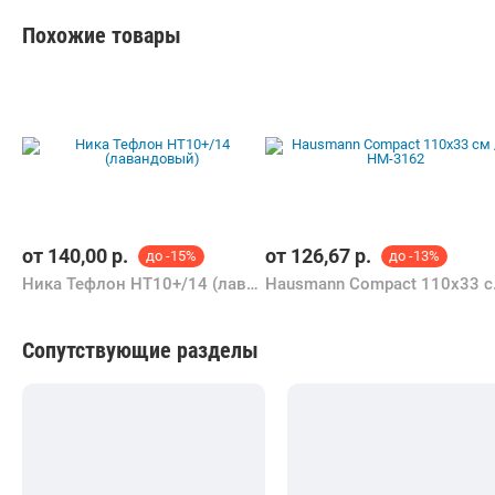
Похожие товары
от
140,00
р.
от
126,67
р.
до -15%
до -13%
Ника Тефлон НТ10+/14 (лавандовый)
Hausma
Сопутствующие разделы