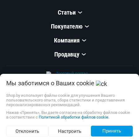
Статьи
Покупателю
Компания
Продавцу
Мы заботимся о Ваших cookie
© 1999–
2026
,
ООО «Открытый Контакт»
УНП 100008738
Shop.by использует файлы cookie для улучшения Вашего
пользовательского опыта, сбора статистики и представления
Настройка cookie
персонализированных рекомендаций.
Нажав «Принять», Вы даете согласие на обработку файлов cookie
в соответствии с
Политикой обработки файлов cookie.
Принять
Отклонить
Настроить