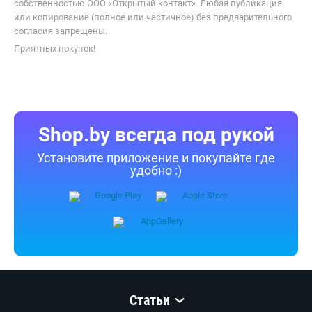
собственностью ООО «Открытый контакт». Любая публикация
или копирование (полное или частичное) без предварительного
согласия запрещены.
Приятных покупок!
Shop.by всегда под рукой
Установите приложение и покупайте где
удобно :)
Статьи