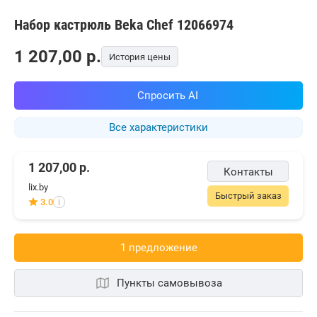
Набор кастрюль Beka Chef 12066974
1 207,00
p.
История цены
Спросить AI
Все характеристики
1 207,00
р.
Контакты
lix.by
Быстрый заказ
3.0
i
1 предложениe
Пункты самовывоза