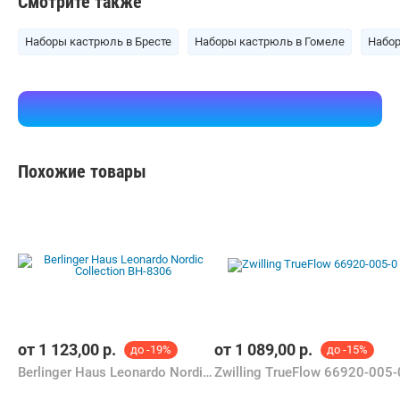
Смотрите также
Наборы кастрюль в Бресте
Наборы кастрюль в Гомеле
Набор
Похожие товары
от
1 123,00
р.
от
1 089,00
р.
до -19%
до -15%
Berlinger Haus Leonardo Nordic Collection BH-8306
Zwilling TrueFlow 66920-005-