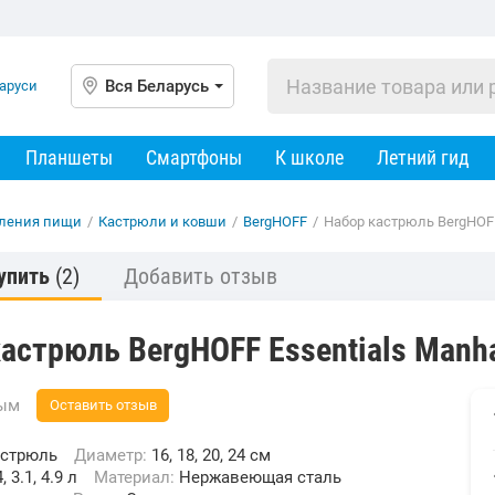
Вся Беларусь
Планшеты
Смартфоны
К школе
Летний гид
вления пищи
/
Кастрюли и ковши
/
BergHOFF
/
Набор кастрюль BergHOFF
упить
(2)
Добавить отзыв
астрюль BergHOFF Essentials Manh
вым
Оставить отзыв
астрюль
Диаметр:
16, 18, 20, 24 см
4, 3.1, 4.9 л
Материал:
Нержавеющая сталь