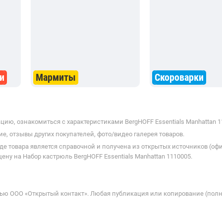
и
Мармиты
Скороварки
ию, ознакомиться с характеристиками BergHOFF Essentials Manhattan 11
е, отзывы других покупателей, фото/видео галерея товаров.
де товара является справочной и получена из открытых источников (оф
ну на Набор кастрюль BergHOFF Essentials Manhattan 1110005.
ью ООО «Открытый контакт». Любая публикация или копирование (полн