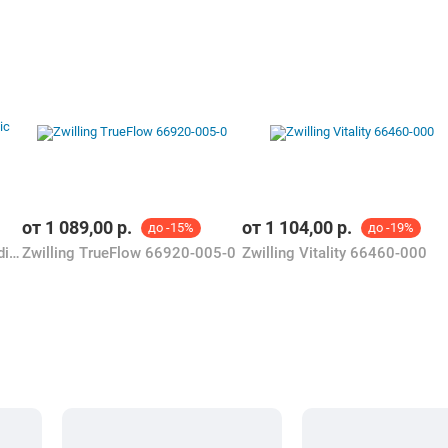
от
1 089,00
р.
от
1 104,00
р.
до -15%
до -19%
Berlinger Haus Leonardo Nordic Collection BH-8306
Zwilling TrueFlow 66920-005-0
Zwilling Vitality 66460-000