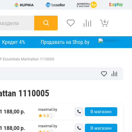
Кредит 4%
Продавать на Shop.by
 Essentials Manhattan 1110005
attan 1110005
maximal.by
1 188,00
р.
В магазин
5.0
i
maximal.by
1 188,00
р.
В магазин