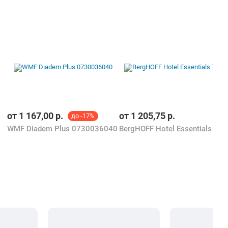
от
1 167,00
р.
от
1 205,75
р.
до -17%
WMF Diadem Plus 0730036040
BergHOFF Hotel Essentials 7 пр