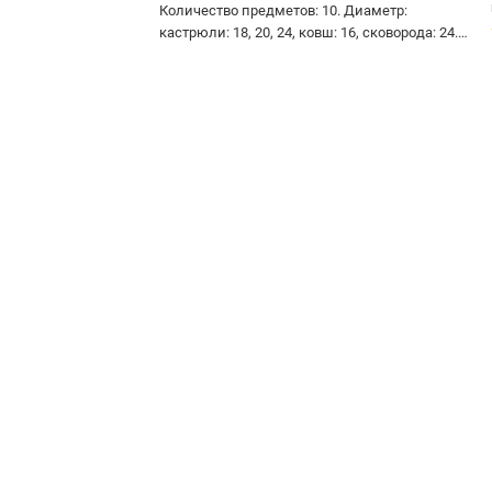
Количество предметов: 10. Диаметр:
кастрюли: 18, 20, 24, ковш: 16, сковорода: 24.
Объем: кастрюли: 2.4, 3., 4.9, ковш: 1.7,
сковорода: 3.0. Материал посуды:
нержавеющая сталь 18/10. Дно: 3 - слойное.