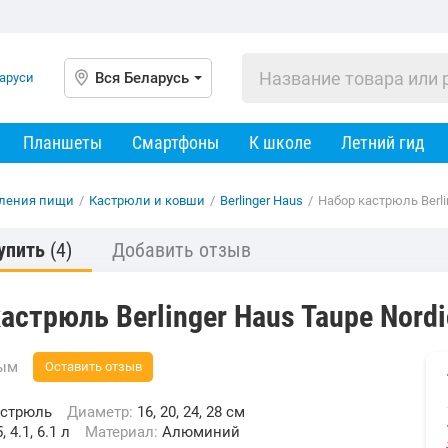
Вся Беларусь
Планшеты
Смартфоны
К школе
Летний гид
вления пищи
/
Кастрюли и ковши
/
Berlinger Haus
/
Набор кастрюль Berlin
упить
(4)
Добавить отзыв
астрюль Berlinger Haus Taupe Nordi
вым
Оставить отзыв
астрюль
Диаметр:
16, 20, 24, 28 см
5, 4.1, 6.1 л
Материал:
Алюминий