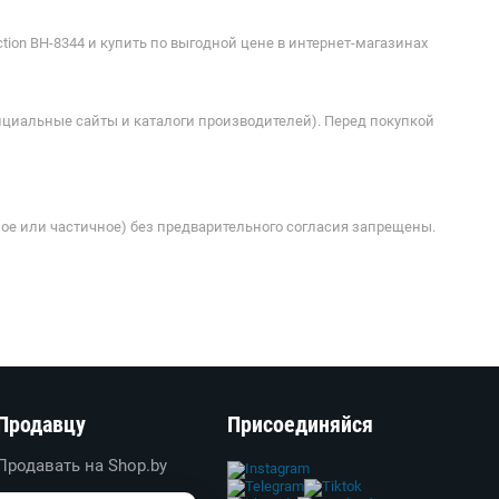
tion BH-8344 и купить по выгодной цене в интернет-магазинах
ициальные сайты и каталоги производителей). Перед покупкой
ое или частичное) без предварительного согласия запрещены.
Продавцу
Присоединяйся
Продавать на Shop.by