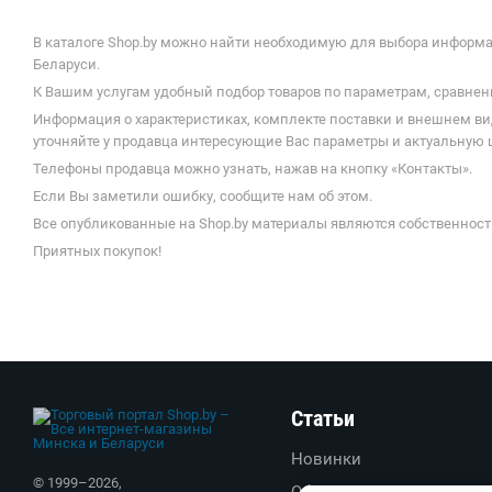
В каталоге Shop.by можно найти необходимую для выбора информаци
Беларуси.
К Вашим услугам удобный подбор товаров по параметрам, сравнени
Информация о характеристиках, комплекте поставки и внешнем ви
уточняйте у продавца интересующие Вас параметры и актуальную цену
Телефоны продавца можно узнать, нажав на кнопку «Контакты».
Если Вы заметили ошибку, сообщите нам об этом.
Все опубликованные на Shop.by материалы являются собственност
Приятных покупок!
Статьи
Новинки
© 1999–
2026
,