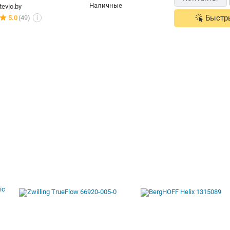
наличные
tevio.by
Быстр
5.0
(49)
i