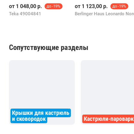
от
1 048,00
р.
от
1 123,00
р.
до -19%
до -19%
Teka 49004841
Сопутствующие разделы
Крышки для кастрюль
и сковородок
Кастрюли-пароварк