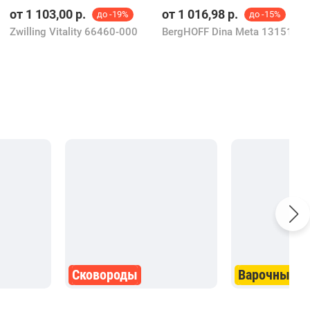
от
1 103,00
р.
от
1 016,98
р.
до -19%
до -15%
Zwilling Vitality 66460-000
BergHOFF Dina Meta 1315154
Сковороды
Варочные п