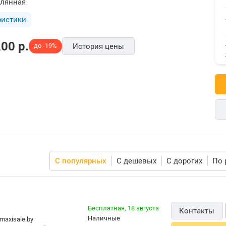
клянная
ристики
,00
p.
до -19%
История цены
С популярных
С дешевых
С дорогих
По 
Бесплатная,
18 августа
Контакты
наличные
maxisale.by