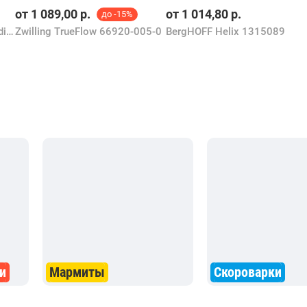
от
1 089,00
р.
от
1 014,80
р.
до -15%
Berlinger Haus Leonardo Nordic Collection BH-8306
Zwilling TrueFlow 66920-005-0
BergHOFF Helix 1315089
и
Мармиты
Скороварки