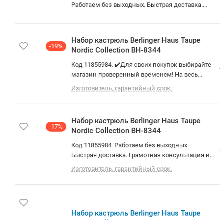
Работаем без выходных. Быстрая доставка.
Грамотная консультация и помощь в выборе.
Не работаем с юр. лицами . Доступна 1 шт.
Набор кастрюль Berlinger Haus Taupe
-19%
Nordic Collection BH-8344
Код 11855984. ✔️Для своих покупок выбирайте
магазин проверенный временем! На весь
товар предоставляем 14 дней на проверку! Не
Изготовитель, гарантийный срок.
работаем с юр. лицами! О товаре: набор
кастрюль, алюминий
Набор кастрюль Berlinger Haus Taupe
-17%
Nordic Collection BH-8344
Код 11855984. Работаем без выходных.
Быстрая доставка. Грамотная консультация и
помощь в выборе. Не работаем с юр. лицами .
Изготовитель, гарантийный срок.
Доступна 1 шт. О товаре: набор кастрюль,
алюминий
Набор кастрюль Berlinger Haus Taupe