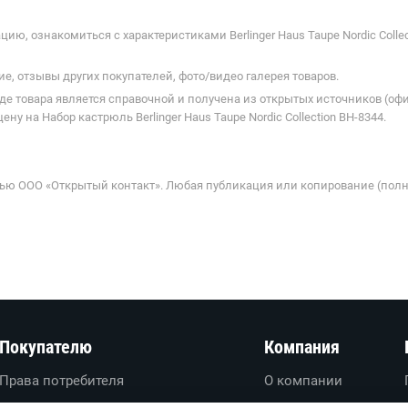
ю, ознакомиться с характеристиками Berlinger Haus Taupe Nordic Collec
е, отзывы других покупателей, фото/видео галерея товаров.
де товара является справочной и получена из открытых источников (оф
 на Набор кастрюль Berlinger Haus Taupe Nordic Collection BH-8344.
ью ООО «Открытый контакт». Любая публикация или копирование (полн
Покупателю
Компания
Права потребителя
О компании