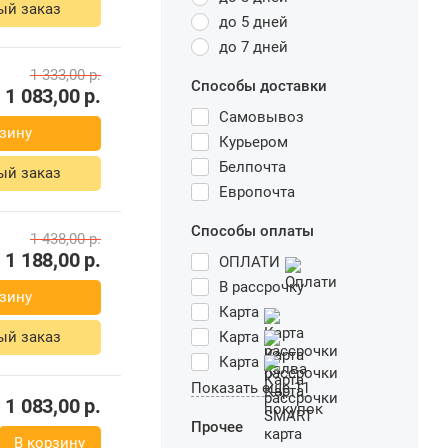
ый заказ
до 5 дней
до 7 дней
1 333,00
р.
Способы доставки
1 083,00
р.
Самовывоз
зину
Курьером
Белпочта
ый заказ
Европочта
Способы оплаты
1 438,00
р.
1 188,00
р.
ОПЛАТИ
В рассрочку
зину
Карта
ый заказ
Карта
Карта
Показать еще 11
1 083,00
р.
Прочее
В корзину