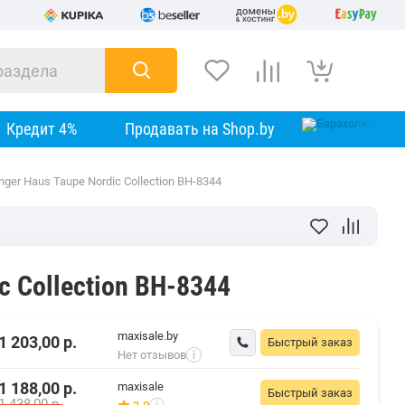
Кредит 4%
Продавать на Shop.by
ger Haus Taupe Nordic Collection BH-8344
c Collection BH-8344
maxisale.by
1 203,00
р.
Быстрый заказ
Нет отзывов
i
1 188,00
р.
maxisale
Быстрый заказ
1 438,00
р.