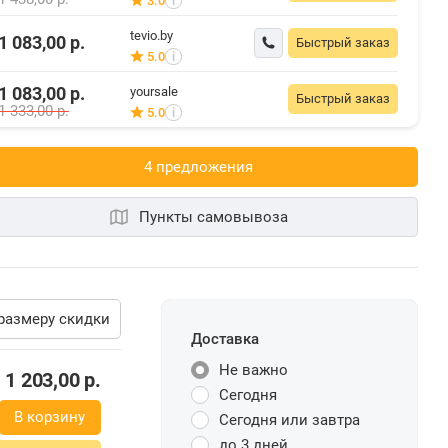
3.0
i
tevio.by
1 083,00
р.
Быстрый заказ
5.0
i
1 083,00
р.
yoursale
Быстрый заказ
1 333,00
р.
5.0
i
4 предложения
Пункты самовывоза
размеру скидки
Доставка
Не важно
1 203,00
р.
Сегодня
В корзину
Сегодня или завтра
до 3 дней