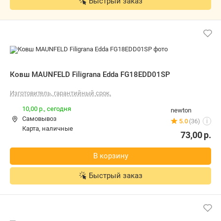
Ковш MAUNFELD Filigrana Edda
FG18EDD01SP
Изготовитель, гарантийный срок.
10,00 р.,
сегодня
newton
Самовывоз
5.0
(36)
i
карта, наличные
73,00
р.
В корзину
Быстрый заказ
Ковш MAUNFELD Filigrana Edda
FG18EDD01SP
10,00 р.,
сегодня
amd.by
Самовывоз
4.0
(2086)
i