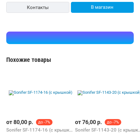
от
80,00
р.
от
76,00
р.
до -7%
до -7%
Sonifer SF-1174-16 (с крышкой)
Sonifer SF-1143-
Сопутствующие разделы
Крышки для кастрюль
и сковородок
Кастрюли-пароварки