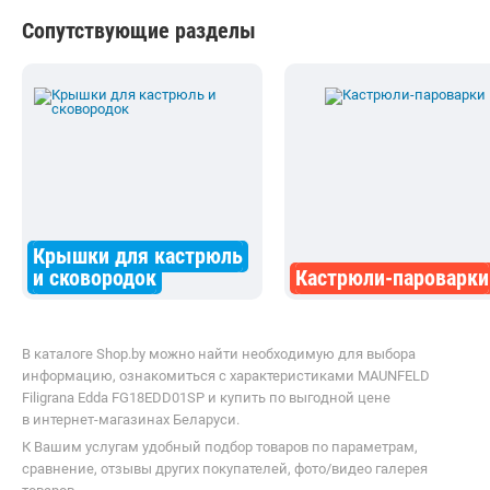
В каталоге Shop.by можно найти необходимую для выбора
информацию, ознакомиться с характеристиками MAUNFELD
Filigrana Edda FG18EDD01SP и купить по выгодной цене
в интернет-магазинах Беларуси.
К Вашим услугам удобный подбор товаров по параметрам,
сравнение, отзывы других покупателей, фото/видео галерея
товаров.
Информация о характеристиках, комплекте поставки и внешнем
виде товара является справочной и получена из открытых
источников (официальные сайты и каталоги производителей).
Перед покупкой уточняйте у продавца интересующие
Вас параметры и актуальную цену на Ковш MAUNFELD Filigrana
Edda FG18EDD01SP.
Телефоны продавца можно узнать, нажав на кнопку «Контакты».
Если Вы заметили ошибку, сообщите нам об этом.
Все опубликованные на Shop.by материалы являются
собственностью ООО «Открытый контакт». Любая публикация
или копирование (полное или частичное) без предварительного