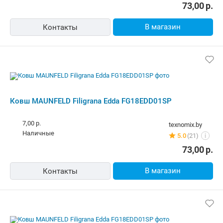
7,00 р.
texnomix.by
наличные
5.0
(21)
i
73,00
р.
В магазин
Контакты
Ковш MAUNFELD Filigrana Edda
FG18EDD01SP
10,00 р.
newton.by
Самовывоз
5.0
(164)
i
карта, наличные, рассрочка, кредит
73,00
р.
В магазин
Контакты