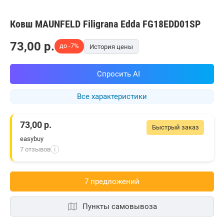
Ковш MAUNFELD Filigrana Edda FG18EDD01SP
73,00
p.
до -7%
История цены
Спросить AI
Все характеристики
73,00
р.
Быстрый заказ
easybuy
7 отзывов
i
7 предложений
Пункты самовывоза