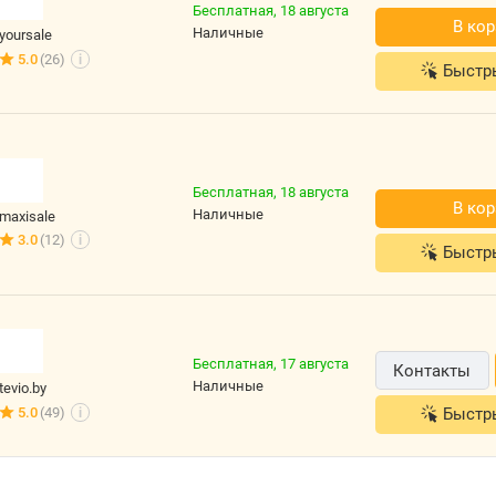
Бесплатная,
18 августа
В к
наличные
yoursale
5.0
(26)
i
Быст
,
й
й
а
е
Бесплатная,
18 августа
В к
наличные
maxisale
з
3.0
(12)
i
Быст
,
й
я