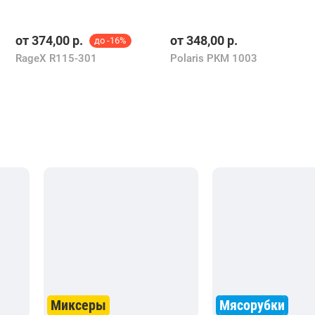
от
374,00
р.
от
348,00
р.
до -16%
RageX R115-301
Polaris PKM 1003
Миксеры
Мясорубки