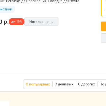
дки:
Венчики для взбивания, Насадка для теста
ристики
0
p.
до -19%
История цены
С популярных
С дешевых
С дорогих
По 