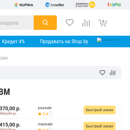
Кредит 4%
Продавать на Shop.by
02BM
2BM
370,00
р.
yoursale
Быстрый заказ
456,00
р.
5.0
i
415,00
р.
maxisale
Быстрый заказ
503,00
р.