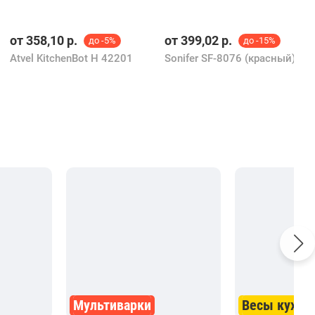
от
358,10
р.
от
399,02
р.
до -5%
до -15%
Atvel KitchenBot H 42201
Sonifer SF-8076 (красный)
Мультиварки
Весы кухон