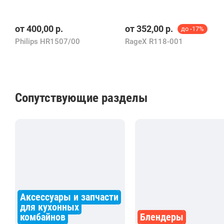
ая
достав
ка.
от
400,00
р.
от
352,00
р.
до -17%
Грамот
ная
Philips HR1507/00
RageX R118-001
консул
ьтация
и
помощ
ь в
Сопутствующие разделы
выбор
е. Не
работа
ем с
юр.
лицам
и .
Доступ
на 1
шт.
Аксессуары и запчасти
для кухонных
комбайнов
Блендеры