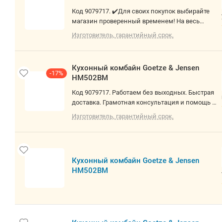
Goetze &
-19%
Jensen
HM502BM
Код 9079717.
✔️Для своих
покупок
Изготовитель
выбирайте
гарантийны
срок.
магазин
проверенны
временем! Н
Кухонный
весь товар
комбайн
предоставля
Goetze &
м 14 дней на
-17%
Jensen
проверку! Не
HM502BM
работаем с
Код 9079717.
юр. лицами!
Работаем бе
О товаре: 500
выходных.
Изготовитель
Вт, объем
Быстрая
гарантийны
чаши: 3.4 л
срок.
доставка.
Грамотная
консультаци
и помощь в
Кухон
выборе. Не