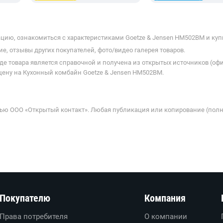
цию, ознакомиться с характеристиками Goetze & Jensen HM502BM и купи
е, отзывы других покупателей, фото/видео галерея товаров.
де товара является справочной и получена из открытых источников (оф
цену на Кухонный комбайн Goetze & Jensen HM502BM.
ью ООО «Открытый контакт». Любая публикация или копирование (полн
Покупателю
Компания
Права потребителя
О компании