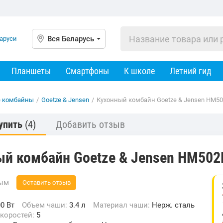
Вся Беларусь
Планшеты
Смартфоны
К школе
Летний гид
е комбайны
/
Goetze & Jensen
/
Кухонный комбайн Goetze & Jensen HM5
упить
(4)
Добавить отзыв
ый комбайн Goetze & Jensen HM50
вым
Оставить отзыв
0 Вт
Объем чаши:
3.4 л
Материал чаши:
Нерж. сталь
скоростей:
5