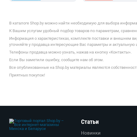
В каталоге Shop.by можно найти необходимую для выбора информа
К Вашим услугам удобный подбор товаров по параметрам, сравнени
Информация о характеристиках, комплекте поставки и внешнем ви
уточняйте у продавца интересующие Вас параметры и актуальную 
Телефоны продавца можно узнать, нажав на кнопку «Контакты».
Если Вы заметили ошибку, сообщите нам об этом.
Все опубликованные на Shop.by материалы являются собственност
Приятных покупок!
Статьи
Новинки