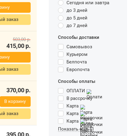
Сегодня или завтра
370,00
р.
до 3 дней
орзину
до 5 дней
до 7 дней
рый заказ
Способы доставки
Самовывоз
Курьером
Белпочта
503,00
р.
Европочта
415,00
р.
Способы оплаты
орзину
ОПЛАТИ
рый заказ
В рассрочку
Карта
Карта
Карта
370,00
р.
Показать еще 11