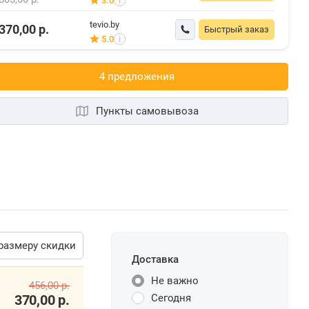
3.0
i
tevio.by
370,00
р.
Быстрый заказ
5.0
i
4 предложения
Пункты самовывоза
размеру скидки
Доставка
Не важно
Сегодня
456,00
р.