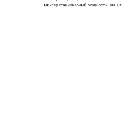
миксер стационарный Мощность 1000 Вт
Материал корпуса пластик Число скоростей 8
Импульсный режим Объем чаши 4.5 л
Материал чаши нержавеющая сталь