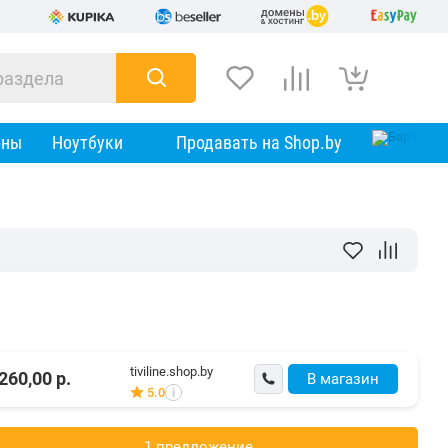
оны
Ноутбуки
Продавать на Shop.by
tiviline.shop.by
260,00
р.
В магазин
5.0
i
1 предложениe