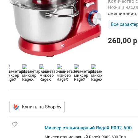
Количество 
Ножи и наса
смешивания, 
Все характе
260,00
p
Купить на Shop.by
Миксер стационарный RageX R002-600
Миксер стационарный RageX R002-600 Тип