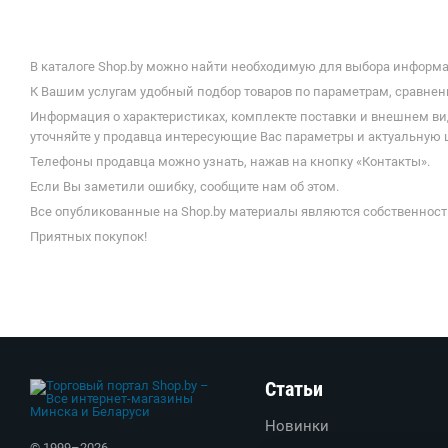
В каталоге Shop.by можно найти необходимую для выбора информац
К Вашим услугам удобный подбор товаров по параметрам, сравнени
Информация о характеристиках, комплекте поставки и внешнем ви
уточняйте у продавца интересующие Вас параметры и актуальную 
Телефоны продавца можно узнать, нажав на кнопку «Контакты».
Если Вы заметили ошибку, сообщите нам об этом.
Все опубликованные на Shop.by материалы являются собственност
Приятных покупок!
Статьи
Новинки
© 1999–
2026
,