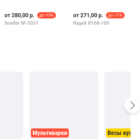
от
280,00
р.
от
271,00
р.
до -15%
до -11%
Sonifer SF-5031
RageX R108-105
Мультиварки
Весы кухон