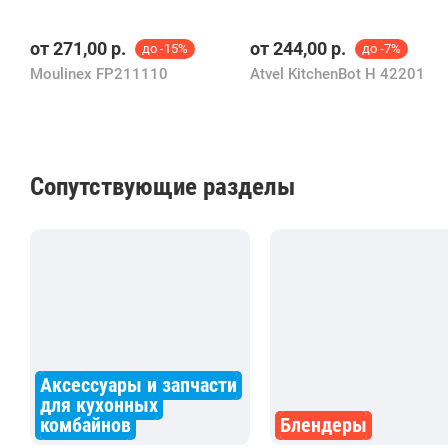
от
271,00
р.
от
244,00
р.
до -15%
до -7%
Moulinex FP211110
Atvel KitchenBot H 42201
Сопутствующие разделы
Аксессуары и запчасти
для кухонных
комбайнов
Блендеры