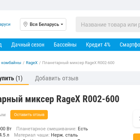
Вся Беларусь
д
Дачный сезон
Бассейны
Кредит 4%
Смартф
е комбайны
/
RageX
/
Планетарный миксер RageX R002-600
упить
(1)
Добавить отзыв
арный миксер RageX R002-600
вым
Оставить отзыв
00 Вт
Планетарное смешивание:
Есть
4.5 л
Материал чаши:
Нерж. сталь