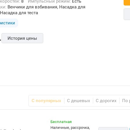
скоростей:
8
Импульсный режим:
Есть
дки:
Венчики для взбивания, Насадка для
Насадка для теста
ристики
.
История цены
С популярных
С дешевых
С дорогих
По 
Бесплатная
наличные, рассрочка,