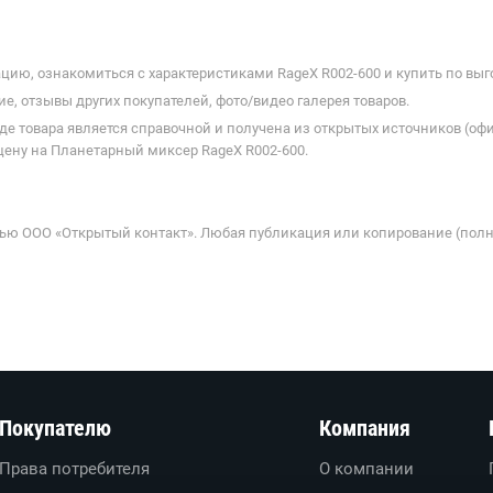
ию, ознакомиться с характеристиками RageX R002-600 и купить по выг
е, отзывы других покупателей, фото/видео галерея товаров.
де товара является справочной и получена из открытых источников (оф
цену на Планетарный миксер RageX R002-600.
ью ООО «Открытый контакт». Любая публикация или копирование (полн
Покупателю
Компания
Права потребителя
О компании