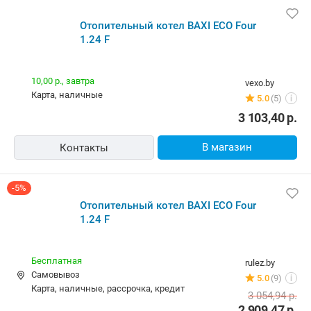
Отопительный котел BAXI ECO Four
1.24 F
10,00 р.,
завтра
vexo.by
карта, наличные
5.0
(5)
i
3 103,40
р.
В магазин
Контакты
-5%
Отопительный котел BAXI ECO Four
1.24 F
Бесплатная
rulez.by
Самовывоз
5.0
(9)
i
карта, наличные, рассрочка, кредит
3 054,94
р.
2 909,47
р.