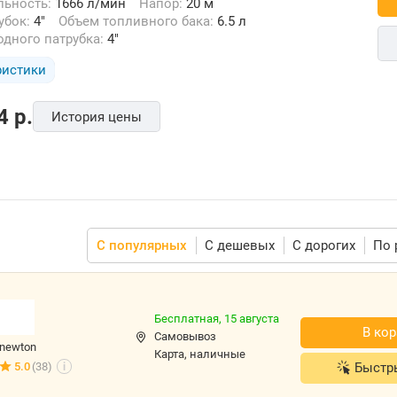
льность:
1666 л/мин
Напор:
20 м
рубок:
4"
Объем топливного бака:
6.5 л
одного патрубка:
4"
ристики
4
p.
История цены
С популярных
С дешевых
С дорогих
По 
Бесплатная,
15 августа
В кор
Самовывоз
newton
карта, наличные
Быстр
5.0
(38)
i