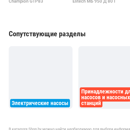
Champion GTP83
Elitech МБ 950 Д 80 Г
Сопутствующие разделы
Принадлежности д
насосов и насосных
Электрические насосы
станций
В каталоге Shop.by можно найти необходимую для выбора информа