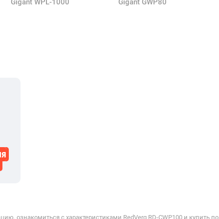
Gigant WPL-1000
Gigant GWP80
ля
цию, ознакомиться с характеристиками RedVerg RD-CWP100 и купить по 