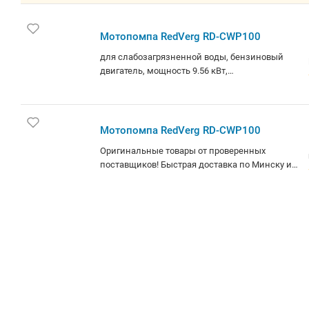
производительность 1666 л/мин, высота
подъема 20 м, бак 6.5 л, патрубки 100/100 мм
Мотопомпа RedVerg RD-CWP100
для слабозагрязненной воды, бензиновый
двигатель, мощность 9.56 кВт,
производительность 1666 л/мин, высота
подъема 20 м, бак 6.5 л, патрубки 100/100 мм
Мотопомпа RedVerg RD-CWP100
Оригинальные товары от проверенных
поставщиков! Быстрая доставка по Минску и
РБ.