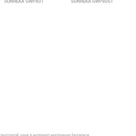
SUNREKA GWP80T
SUNREKA GWP80ST
выгодной цене в интернет-магазинах Беларуси.