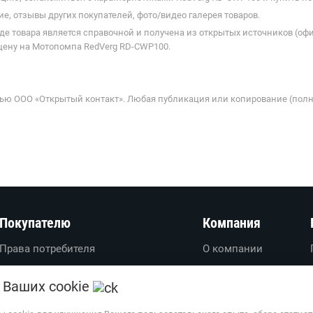
е, отзывы других покупателей, фото/видео галерея товаров.
де товара является справочной и получена из открытых источников (оф
цену на Мотопомпа RedVerg RD-CWP100.
ью ООО «Открытый контакт». Любая публикация или копирование (полн
Покупателю
Компания
Права потребителя
О компании
Вопросы-ответы
О проекте
 Ваших cookie
Пользовательское соглашение
Вакансии
Политика обработки
Обратная связь