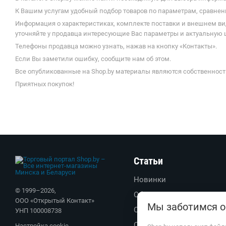
К Вашим услугам удобный подбор товаров по параметрам, сравнени
Информация о характеристиках, комплекте поставки и внешнем ви
уточняйте у продавца интересующие Вас параметры и актуальную 
Телефоны продавца можно узнать, нажав на кнопку «Контакты».
Если Вы заметили ошибку, сообщите нам об этом.
Все опубликованные на Shop.by материалы являются собственност
Приятных покупок!
Статьи
Новинки
© 1999–
2026
,
Обзоры
ООО «Открытый Контакт»
Мы заботимся о
Советы
УНП 100008738
Обратите внимание
Настройка cookie