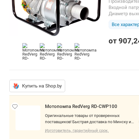
Производите
Входной пат
Диаметр вых
Все характе
от
907,2
Купить на Shop.by
Мотопомпа RedVerg RD-CWP100
Оригинальные товары от проверенных
поставщиков! Быстрая доставка по Минску и
РБ. О товаре: для слабозагрязненной воды,
Изготовитель, гарантийный срок.
бензиновый двигатель, мощность 9.56 кВт,