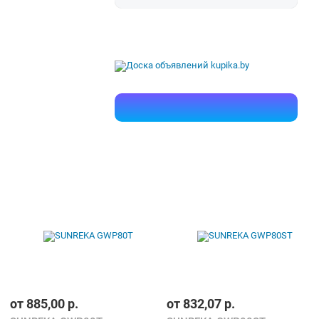
от
885,00
р.
от
832,07
р.