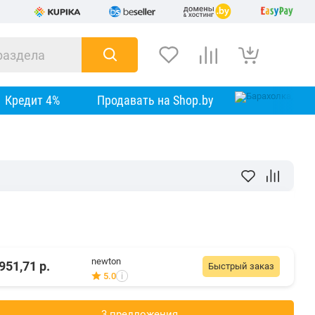
Кредит 4%
Продавать на Shop.by
newton
951,71
р.
Быстрый заказ
5.0
i
3 предложения