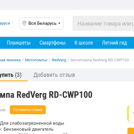
Вся Беларусь
Планшеты
Смартфоны
К школе
Летний гид
ная техника
/
Мотопомпы
/
RedVerg
/
Мотопомпа RedVerg RD-CWP100
упить
(3)
Добавить отзыв
мпа RedVerg RD-CWP100
вым
Оставить отзыв
Для слабозагрязненной воды
я:
Бензиновый двигатель