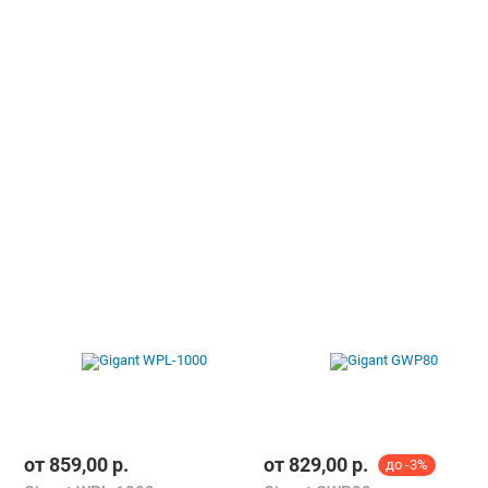
от
859,00
р.
от
829,00
р.
до -3%