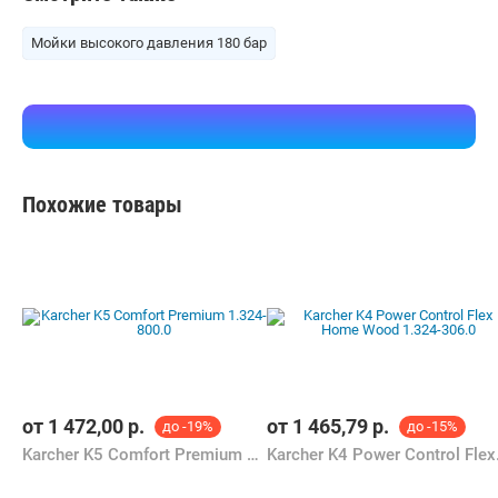
Мойки высокого давления 180 бар
Похожие товары
от
1 472,00
р.
от
1 465,79
р.
до -19%
до -15%
Karcher K5 Comfort Premium 1.324-800.0
Karcher K