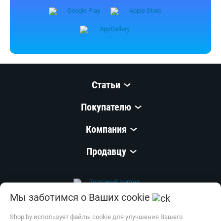
Статьи
Покупателю
Компания
Продавцу
Мы заботимся о Ваших cookie
© 1999–
2026
,
ООО «Открытый Контакт»
УНП 100008738
Shop.by использует файлы cookie для улучшения Вашего