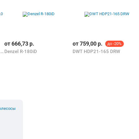
от
666,73
р.
от
759,00
р.
до -20%
Karcher OC 3 Foldable 1.599-300.0
Denzel R-180iD
DWT HDP21-165 DRW