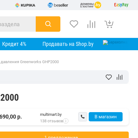
Кредит 4%
Продавать на Shop.by
 давления Greenworks GHP2000
P2000
multimart.by
690,00
р.
В магазин
138 отзывов
i
1 предложениe