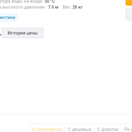
ратура воды на входе:
50 °C
а высокого давления :
7.6 м
Вес:
26 кг
ристики
.
История цены
С популярных
С дешевых
С дорогих
По 