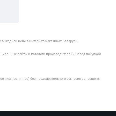
 выгодной цене в интернет-магазинах Беларуси.
ициальные сайты и каталоги производителей). Перед покупкой
ое или частичное) без предварительного согласия запрещены.