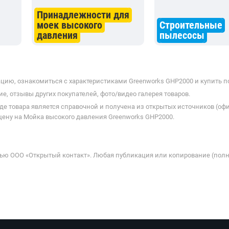
Принадлежности для
моек высокого
Строительные
давления
пылесосы
цию, ознакомиться с характеристиками Greenworks GHP2000 и купить по
е, отзывы других покупателей, фото/видео галерея товаров.
де товара является справочной и получена из открытых источников (оф
цену на Мойка высокого давления Greenworks GHP2000.
ью ООО «Открытый контакт». Любая публикация или копирование (полн