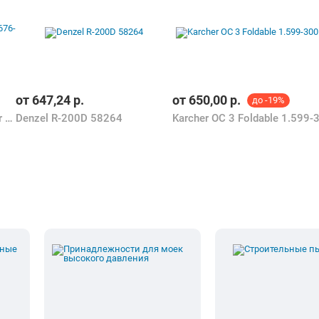
от
647,24
р.
от
650,00
р.
до -19%
Karcher K3 Power Control Car 1.676-104.0
Denzel R-200D 58264