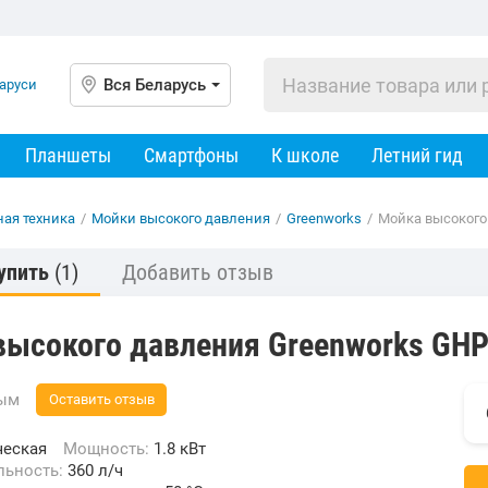
Вся Беларусь
Планшеты
Смартфоны
К школе
Летний гид
ная техника
/
Мойки высокого давления
/
Greenworks
/
Мойка высокого
упить
(1)
Добавить отзыв
высокого давления Greenworks GH
вым
Оставить отзыв
ческая
Мощность:
1.8 кВт
льность:
360 л/ч