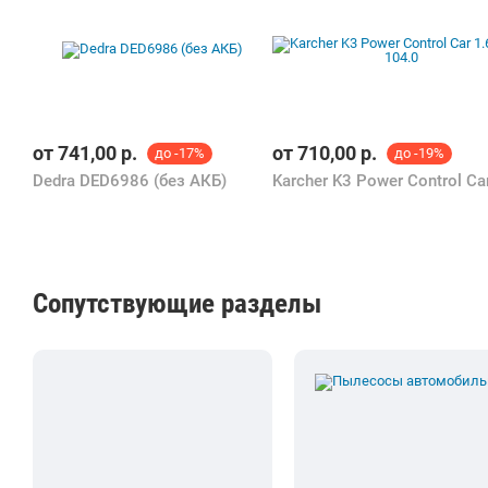
акци
и,
скид
ки и
пром
окод
ы
от
741,00
р.
от
710,00
р.
до -17%
до -19%
найд
Dedra DED6986 (без АКБ)
ёшь
на
Multi
Mart.
by!
Сопутствующие разделы