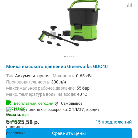
Мойка высокого давления Greenworks GDC40
Тип:
Аккумуляторная
Мощность:
0.65 кВт
Производительность:
300 л/ч
Максимальное рабочее давление:
55 бар
Макс. температура воды на входе:
40 °C
Длина шланга высокого давления :
6 м
Вес:
7.9 кг
Бесплатная,
сегодня
Самовывоз
карта, наличные, рассрочка, ОПЛАТИ, кредит
от
525,58
p.
15 предложений
Сравнить цены