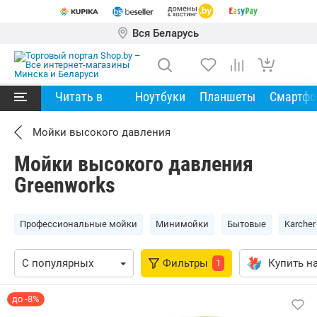
Вся Беларусь
Читать в
Ноутбуки
Планшеты
Смартф
Мойки высокого давления
Мойки высокого давления
Greenworks
Профессиональные мойки
Минимойки
Бытовые
Karcher
Фильтры
Купить на
1
до -8%