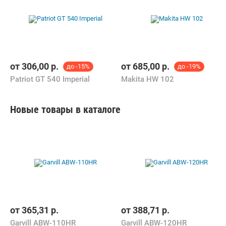
от
306,00
р.
от
685,00
р.
до -15%
до -19%
Patriot GT 540 Imperial
Makita HW 102
Новые товары в каталоге
от
365,31
р.
от
388,71
р.
Garvill ABW-110HR
Garvill ABW-120HR