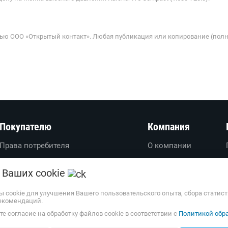
ью ООО «Открытый контакт». Любая публикация или копирование (полн
Покупателю
Компания
Права потребителя
О компании
Вопросы-ответы
О проекте
 Ваших cookie
Пользовательское соглашение
Вакансии
Политика обработки
Обратная связь
ы cookie для улучшения Вашего пользовательского опыта, сбора статис
екомендаций.
персональных данных
Наши партнеры
е согласие на обработку файлов cookie в соответствии с
Политикой обра
Доставка и оплата
Весь каталог