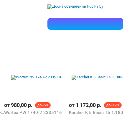
от
980,00
р.
от
1 172,00
р.
до -5%
до -12%
Karcher K4 Power Control Go!Further 1.324-312.0
Wortex PW 1740-2 2335116
Karcher K 5 Basic T5