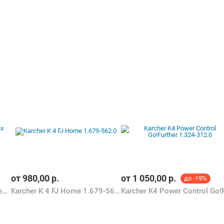
от
980,00
р.
от
1 050,00
р.
до -19%
Karcher K 4 Power Control Flex 1.324-300.0
Karcher K 4 FJ Home 1.679-562.0