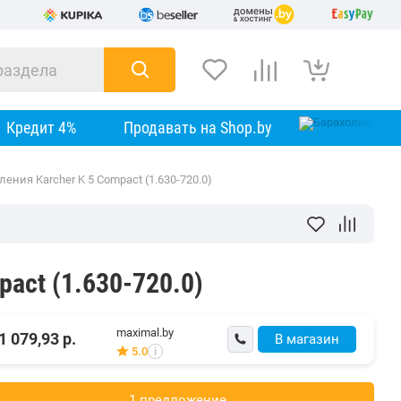
Кредит 4%
Продавать на Shop.by
ения Karcher K 5 Compact (1.630-720.0)
act (1.630-720.0)
maximal.by
1 079,93
р.
В магазин
5.0
i
1 предложениe