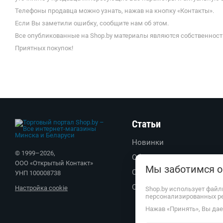
Телефоны продавца можно узнать, нажав на кнопку «Контакты».
Если Вы заметили ошибку, сообщите нам об этом.
Все опубликованные на Shop.by материалы являются собственност
Приятных покупок!
Статьи
Новинки
© 1999–
2026
,
Обзоры
ООО «Открытый Контакт»
Мы заботимся о
Советы
УНП 100008738
Обратите внимание
Настройка cookie
Shop.by использует файл
персонализированных р
Нажав «Принять», Вы дает