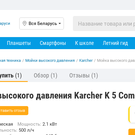
Вся Беларусь
Планшеты
Смартфоны
К школе
Летний гид
ная техника
/
Мойки высокого давления
/
Karcher
/
Мойка высокого давл
упить
(1)
Обзор
(1)
Отзывы
(1)
ысокого давления Karcher K 5 Comp
тавить отзыв
ческая
Мощность:
2.1 кВт
льность:
500 л/ч