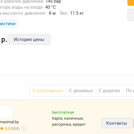
ое рабочее давление:
145 бар
ратура воды на входе:
40 °C
а высокого давления :
8 м
Вес:
11.5 кг
ристики
p.
История цены
С популярных
С дешевых
С дорогих
По 
Бесплатная
карта, наличные,
maximal.by
Контакты
рассрочка, кредит
5.0
(838)
i