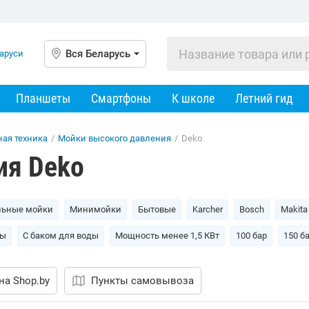
Вся Беларусь
Планшеты
Смартфоны
К школе
Летний гид
ная техника
/
Мойки высокого давления
/
Deko
ия Deko
льные мойки
Минимойки
Бытовые
Karcher
Bosch
Makita
ды
С баком для воды
Мощность менее 1,5 КВт
100 бар
150 б
на Shop.by
Пункты самовывоза