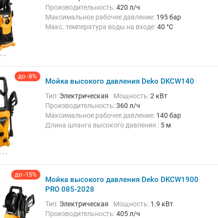
Производительность:
420 л/ч
Максимальное рабочее давление:
195 бар
Макс. температура воды на входе:
40 °C
Длина шланга высокого давления :
8 м
Вес:
10.8 кг
до -8%
Мойка высокого давления Deko DKCW140
Тип:
Электрическая
Мощность:
2 кВт
Производительность:
360 л/ч
Максимальное рабочее давление:
140 бар
Длина шланга высокого давления :
5 м
Вес:
6.68 кг
до -15%
Мойка высокого давления Deko DKCW1900
PRO 085-2028
Тип:
Электрическая
Мощность:
1.9 кВт
Производительность:
405 л/ч