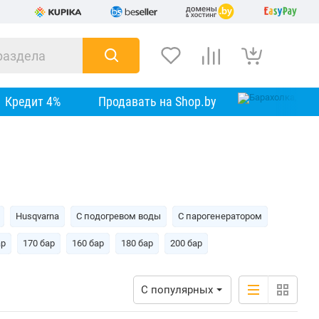
Кредит 4%
Продавать на Shop.by
Husqvarna
C подогревом воды
C парогенератором
ар
170 бар
160 бар
180 бар
200 бар
С популярных