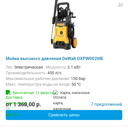
Мойка высокого давления DeWalt DXPW002ME
Тип:
Электрическая
Мощность:
2.1 кВт
Производительность:
450 л/ч
Максимальное рабочее давление:
150 бар
Макс. температура воды на входе:
50 °C
Длина шланга высокого давления :
8 м
Вес:
21.1 кг
Бесплатная,
11 августа
карта, наличные
от
1 368,00
p.
7 предложений
Сравнить цены