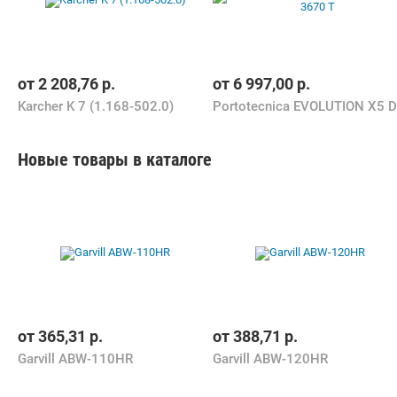
от
2 208,76
р.
от
6 997,00
р.
Karcher K 7 (1.168-502.0)
Новые товары в каталоге
от
365,31
р.
от
388,71
р.
Garvill ABW-110HR
Garvill ABW-120HR