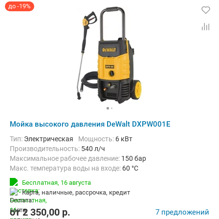
до -19%
Мойка высокого давления DeWalt DXPW001E
Тип:
Электрическая
Мощность:
6 кВт
Производительность:
540 л/ч
Максимальное рабочее давление:
150 бар
Макс. температура воды на входе:
60 °C
Длина шланга высокого давления :
8 м
Вес:
30.5 кг
Бесплатная,
16 августа
карта, наличные, рассрочка, кредит
от
2 350,00
p.
7 предложений