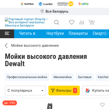
Вся Беларусь
Читать в
Ноутбуки
Планшеты
Смартф
Мойки высокого давления
Мойки высокого давления
Dewalt
Профессиональные мойки
Минимойки
Бытовые
Karcher
Фильтры
Купить на
1
до -19%