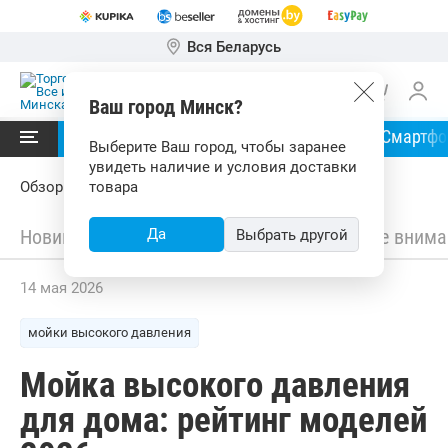
Вся Беларусь
Ваш город Минск?
Читать в
Ноутбуки
Планшеты
Смартф
Выберите Ваш город, чтобы заранее
увидеть наличие и условия доставки
Обзоры
товара
Новинки
Обзоры
Да
Советы
Обратите внима
Выбрать другой
14 мая 2026
мойки высокого давления
Мойка высокого давления
для дома: рейтинг моделей