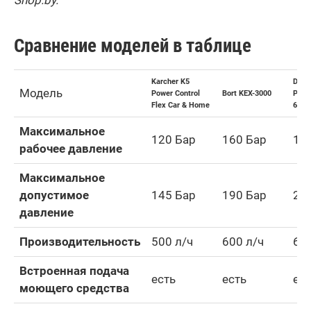
Shop
.
by
.
Сравнение моделей в таблице
Karcher K5
Daew
Модель
Power Control
Bort KEX-3000
Powe
Flex Car & Home
675
Максимальное
120 Бар
160 Бар
19
рабочее давление
Максимальное
допустимое
145 Бар
190 Бар
20
давление
Производительность
500 л/ч
600 л/ч
620
Встроенная подача
есть
есть
ес
моющего средства