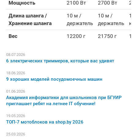
Мощность
2100 Вт
2700 Вт
26
Длина шланга /
10 м /
10 м /
12 
Хранение шланга
держатель
держатель
ка
Вес
12200 г
21750 г
13
08.07.2026
6 электрических триммеров, которые вас удивят
18.06.2026
9 хороших моделей посудомоечных машин
01.06.2026
Академия информатики для школьников при БГУИР
приглашает ребят на летнее IT обучение!
19.05.2026
ТОП-7 мотоблоков на shop.by 2026
25.03.2026