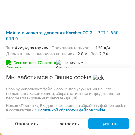
Мойки высокого давления Karcher OC 3 + PET 1.680-
018.0
Тип:
Аккумуляторная
Производительность:
120 л/ч
Длина шланга высокого давления :
2.8 м
Вес:
2.2 кг
Бесплатная,
17 августа
наличные
934,00
p.
1 предложение
Мы заботимся о Ваших cookie
Сравнить цены
Shop.by использует файлы cookie для улучшения Вашего
пользовательского опыта, сбора статистики и представления
персонализированных рекомендаций.
до -19%
Нажав «Принять», Вы даете согласие на обработку файлов cookie
в соответствии с
Политикой обработки файлов cookie.
Принять
Отклонить
Настроить
Подбор по параметрам (108)