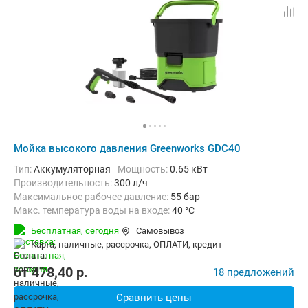
Мойка высокого давления Greenworks GDC40
Тип:
Аккумуляторная
Мощность:
0.65 кВт
Производительность:
300 л/ч
Максимальное рабочее давление:
55 бар
Макс. температура воды на входе:
40 °C
Длина шланга высокого давления :
6 м
Вес:
7.9 кг
Бесплатная,
сегодня
Самовывоз
карта, наличные, рассрочка, ОПЛАТИ, кредит
от
478,40
p.
18 предложений
Сравнить цены