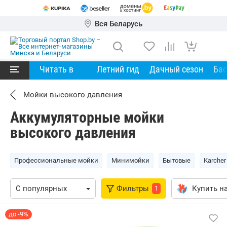
Вся Беларусь
Читать в
Летний гид
Дачный сезон
Ба
Мойки высокого давления
Аккумуляторные мойки
высокого давления
Профессиональные мойки
Минимойки
Бытовые
Karcher
Фильтры
Купить на
1
до -9%