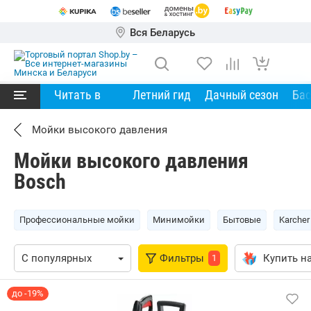
Вся Беларусь
Читать в
Летний гид
Дачный сезон
Ба
Мойки высокого давления
Мойки высокого давления
Bosch
Профессиональные мойки
Минимойки
Бытовые
Karcher
Фильтры
Купить на
1
до -19%