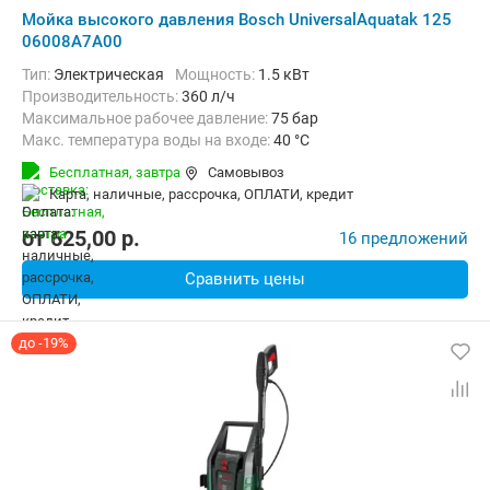
Мойка высокого давления Bosch UniversalAquatak 125
06008A7A00
Тип:
Электрическая
Мощность:
1.5 кВт
Производительность:
360 л/ч
Максимальное рабочее давление:
75 бар
Макс. температура воды на входе:
40 °C
Длина шланга высокого давления :
5 м
Вес:
6.8 кг
Бесплатная,
завтра
Самовывоз
карта, наличные, рассрочка, ОПЛАТИ, кредит
от
625,00
p.
16 предложений
Сравнить цены
до -19%