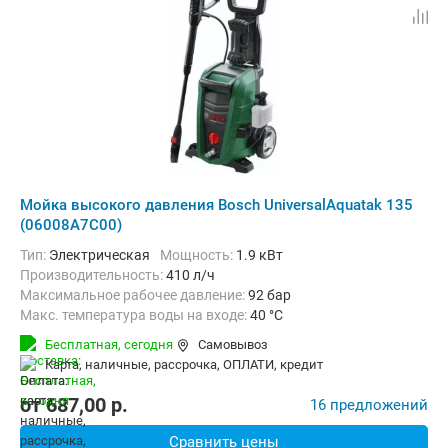
Мойка высокого давления Bosch UniversalAquatak 135
(06008A7C00)
Тип:
Электрическая
Мощность:
1.9 кВт
Производительность:
410 л/ч
Максимальное рабочее давление:
92 бар
Макс. температура воды на входе:
40 °C
Длина шланга высокого давления :
7 м
Вес:
7.9 кг
Бесплатная,
сегодня
Самовывоз
карта, наличные, рассрочка, ОПЛАТИ, кредит
от
687,00
p.
16 предложений
Сравнить цены