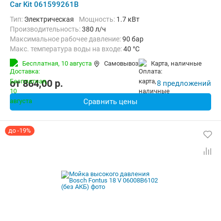
Car Kit 061599261B
Тип:
Электрическая
Мощность:
1.7 кВт
Производительность:
380 л/ч
Максимальное рабочее давление:
90 бар
Макс. температура воды на входе:
40 °C
Длина шланга высокого давления :
6 м
Вес:
7.8 кг
Бесплатная,
10 августа
Самовывоз
карта, наличные
от
864,00
p.
8 предложений
Сравнить цены
до -19%