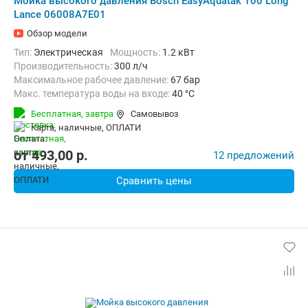
Мойка высокого давления Bosch EasyAquatak 100 Long
Lance 06008A7E01
Обзор модели
Тип:
Электрическая
Мощность:
1.2 кВт
Производительность:
300 л/ч
Максимальное рабочее давление:
67 бар
Макс. температура воды на входе:
40 °C
Длина шланга высокого давления :
3 м
Вес:
3.3 кг
Бесплатная,
завтра
Самовывоз
карта, наличные, ОПЛАТИ
от
493,00
p.
12 предложений
Сравнить цены