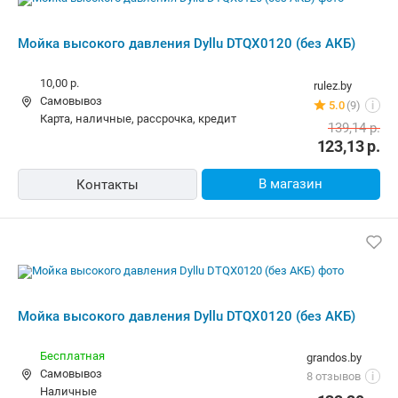
Мойка высокого давления Dyllu DTQX0120 (без АКБ)
10,00 р.
rulez.by
Самовывоз
5.0
(9)
i
карта, наличные, рассрочка, кредит
139,14
р.
123,13
р.
В магазин
Контакты
Мойка высокого давления Dyllu DTQX0120 (без АКБ)
Бесплатная
grandos.by
Самовывоз
8 отзывов
i
наличные