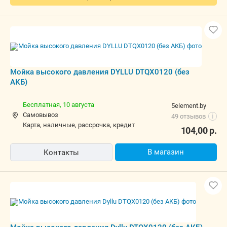
Мойка высокого давления DYLLU DTQX0120 (без
АКБ)
Бесплатная,
10 августа
5element.by
Самовывоз
49 отзывов
i
карта, наличные, рассрочка, кредит
104,00
р.
В магазин
Контакты