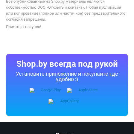
Все опубликованные на Shop.by материалы являются
собственностью ООО «Открытый контакт». Любая публикация
или копирование (полное или частичное) без предварительного
согласия запрещены.
Приятных покупок!
Shop.by всегда под рукой
Установите приложение и покупайте где
удобно :)