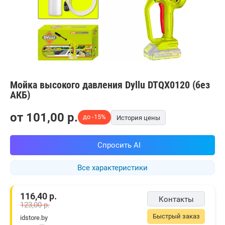
Мойка высокого давления Dyllu DTQX0120 (без
АКБ)
от
101,00
p.
до -15%
История цены
Спросить AI
Все характеристики
116,40
р.
Контакты
123,00
р.
Быстрый заказ
idstore.by