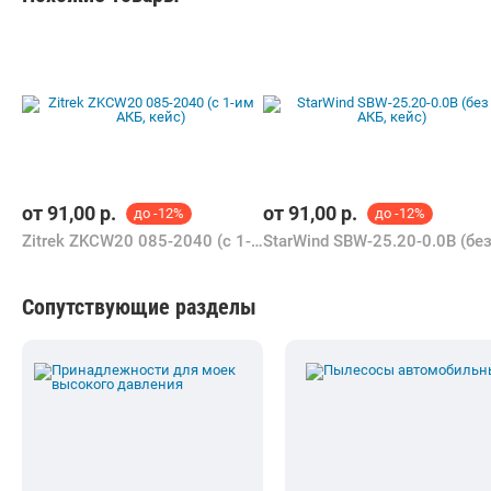
от
91,00
р.
от
91,00
р.
до -12%
до -12%
Zitrek ZKCW20 085-2040 (с 1-им АКБ, кейс)
Сопутствующие разделы