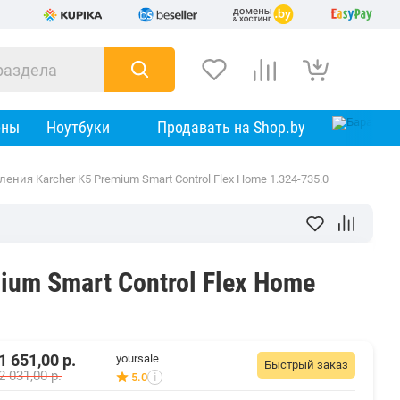
оны
Ноутбуки
Продавать на Shop.by
ения Karcher K5 Premium Smart Control Flex Home 1.324-735.0
um Smart Control Flex Home
1 651,00
р.
yoursale
Быстрый заказ
2 031,00
р.
5.0
i