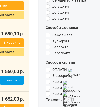
Сегодня или завтра
1 651,00
р.
до 3 дней
В корзину
до 5 дней
до 7 дней
ыстрый заказ
Способы доставки
Самовывоз
Курьером
Белпочта
1 690,10
р.
Европочта
В корзину
Способы оплаты
ый заказ
ОПЛАТИ
В рассрочку
Карта
Карта
1 550,00
р.
Карта
В магазин
кты
Показать еще 11