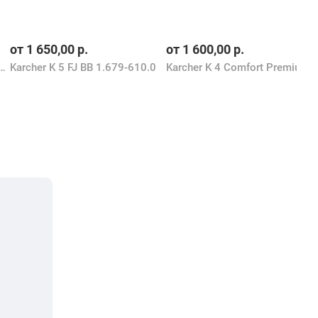
от
1 650,00
р.
от
1 600,00
р.
remium Power Control Flex 1.324-712.0
Karcher K 5 FJ BB 1.679-610.0
Karcher K 4 Comfort Premium Home