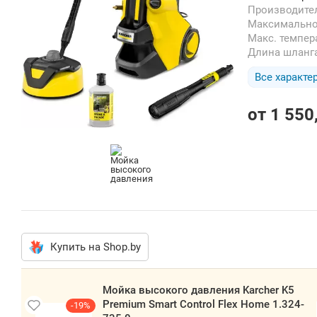
Производите
Максимальн
Макс. темпе
Длина шланг
Все характе
от
1 550
Купить на Shop.by
Мо
вы