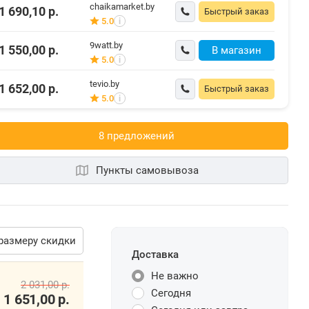
chaikamarket.by
1 690,10
р.
Быстрый заказ
5.0
i
9watt.by
1 550,00
р.
В магазин
5.0
i
tevio.by
1 652,00
р.
Быстрый заказ
5.0
i
8 предложений
Пункты самовывоза
размеру скидки
Доставка
Не важно
Сегодня
2 031,00
р.