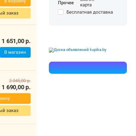
Прочее
1 652,00
р.
Бесплатная доставка
В корзину
ый заказ
1 651,00
р.
В магазин
кты
2 045,00
р.
1 690,00
р.
В корзину