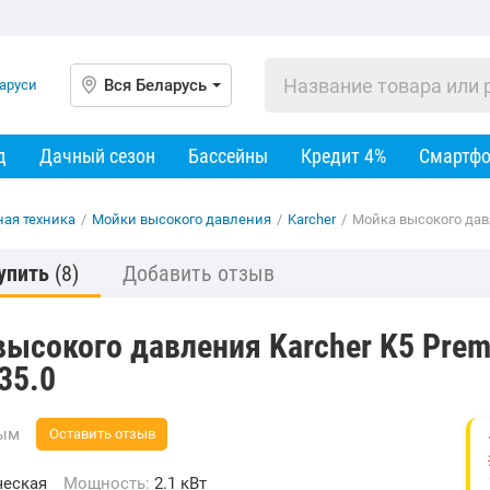
Вся Беларусь
д
Дачный сезон
Бассейны
Кредит 4%
Смартф
ная техника
/
Мойки высокого давления
/
Karcher
/
Мойка высокого давл
упить
(8)
Добавить отзыв
ысокого давления Karcher K5 Premi
35.0
вым
Оставить отзыв
ческая
Мощность:
2.1 кВт