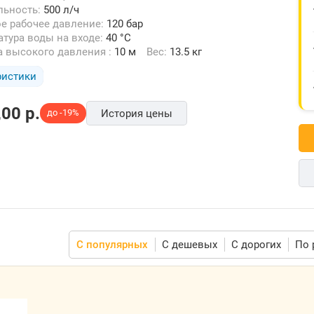
льность:
500 л/ч
ое рабочее давление:
120 бар
ратура воды на входе:
40 °C
а высокого давления :
10 м
Вес:
13.5 кг
ристики
,00
p.
до -19%
История цены
С популярных
С дешевых
С дорогих
По 
йка
сокого