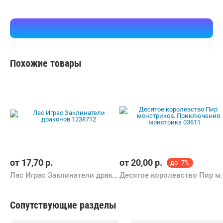
Похожие товары
от
17,70
р.
от
20,00
р.
до -7%
Лас Играс Заклинатели драконов 1238712
Десятое королевство Пир монс
Сопутствующие разделы