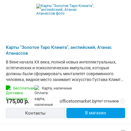
Карты "Золотое Таро Климта", английский, Атанас
Атанассов
В Вене начала ХХ века, полной новых интеллектуальных,
эстетических и психологических импульсов, которые
должны были сформировать менталитет современного
человека, видное место занимает искусство Густава Климта.
Вдохновленная утонченным эротическим искусством
Бесплатная
карта, наличные
Мастера, эта колода Таро, обогащенная оттисками золотой
фольги, повествует о любви и смерти, чувственности и
175,00
р.
officetonmarket.by
Нет отзывов
i
возрождении. Шедевральные работы австрийского
художника Климта удивительным образом "включают"
В магазин
Контакты
подсознание, интуитивное восприятие красоты и образов и
создают атмосферу вечности.