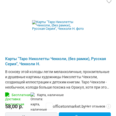
Карты "Таро Николетты Чекколи, (без рамки), Русская
Серия", Чекколи Н.
В основу этой колоды легли меланхоличные, пронзительные
и душевные картины художницы Николетты Чекколи,
создающей иллюстрации к детским книгам. Таро Чекколи -
необычное, колода больше похожа на Оракул, хотя при этом
сохранена нумерация Старших и Младших Арканов. С ней
Бесплатная
карта, наличные
можно работать по классическим значениям. Но в целом
колода абсолютно авторская. Колода отлично подходит для
58,00
р.
officetonmarket.by
Нет отзывов
i
работы над собой и просмотра ситуаций с точки зрения
психологии. Кроме того, ее смело можно использовать для