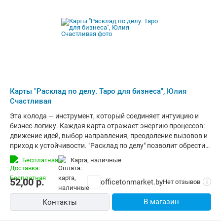
Карты "Расклад по делу. Таро для бизнеса", Юлия
Счастливая
Эта колода — инструмент, который соединяет интуицию и
бизнес-логику. Каждая карта отражает энергию процессов:
движение идей, выбор направления, преодоление вызовов и
приход к устойчивости. "Расклад по делу" позволит обрести
ясность в делах, определить перспективы развития и
Бесплатная
карта, наличные
принять решения осознанно. Колода поможет: - увидеть
сильные и слабые стороны проекта; - понять, на каком этапе
52,00
р.
officetonmarket.by
Нет отзывов
i
находится бизнес и куда двигаться дальше; - оценить
партнерства, команду и потенциальные риски; - выбрать
В магазин
Контакты
правильный момент для действий и запусков.