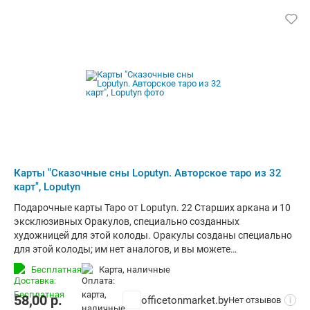
Карты "Сказочные сны Loputyn. Авторское таро из 32
карт", Loputyn
Подарочные карты Таро от Loputyn. 22 Старших аркана и 10
эксклюзивных Оракулов, специально созданных
художницей для этой колоды. Оракулы созданы специально
для этой колоды; им нет аналогов, и вы можете
использовать их, как захотите. Можно вытягивать карты
Бесплатная
карта, наличные
Оракулов по одной в конце классического расклада Таро для
прояснения толкования. Можно добавить их к колоде с
58,00
р.
officetonmarket.by
Нет отзывов
i
арканами и использовать в раскладе. Также можно