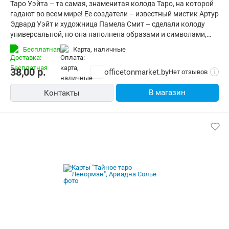
Таро Уэйта – та самая, знаменитая колода Таро, на которой
гадают во всем мире! Ее создатели – известный мистик Артур
Эдвард Уэйт и художница Памела Смит – сделали колоду
универсальной, но она наполнена образами и символами,
которые могут запутать начинающих тарологов.
Бесплатная
карта, наличные
"Классическое таро Уэйта для начинающих" предлагает
упрощенный вариант карт, более легкий для восприятия. Эта
38,00
р.
officetonmarket.by
Нет отзывов
i
колода максимально проста и понятна и идеально подойдет
тем, кто только знакомится с системой Таро. Таро Уэйта даст
В магазин
Контакты
правдивый ответ даже новичку в гадании. Карты помогут
вам разобраться в себе и своих чувствах, определить
истинные желания, найти путь в жизни, увидеть решение
любой ситуации и понять других людей. Комплект состоит из
78 карт и инструкции с толкованиями, упакован в коробку
под размер карт.