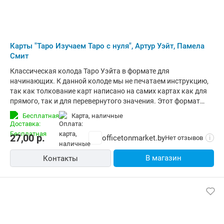
Карты "Таро Изучаем Таро с нуля", Артур Уэйт, Памела
Смит
Классическая колода Таро Уэйта в формате для
начинающих. К данной колоде мы не печатаем инструкцию,
так как толкование карт написано на самих картах как для
прямого, так и для перевернутого значения. Этот формат
будет удобен для начинающих тарологов и просто для всех
Бесплатная
карта, наличные
увлекающихся картами Таро, так как облегчит запоминание
значений Арканов. В колоде 78 карт Таро - 22 Старших
27,00
р.
officetonmarket.by
Нет отзывов
i
Аркана и 56 Младших Арканов.
В магазин
Контакты