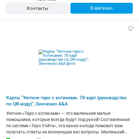
применять Оракулы по отдельности, вытягивая карту в
В магазин
Контакты
неопределенной ситуации, когда нужна подсказка от
Вселенной. Главное — помнить основное правило Таро:
сформулировать запрос.
Карты "Уютное таро с котиками. 78 карт (руководство
по QR-коду)", Зинченко А&А
Уютное «Таро с котиками» — это маленькие милые
помощники, которые всегда будут под рукой! Составленная
по системе «Таро Уэйта», эта яркая колода поможет вам
получать ответы на волнующие вас вопросы. Маленький
размер карт делает их удобными для того, чтобы всегда