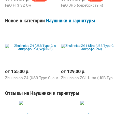
FiiO FT3 32 Ом
FiiO JH5 (серебристый)
Новое в категории
Наушники и гарнитуры
от
155,00
р.
от
129,00
р.
Zhulinniao Z4 (USB Type-C, с микрофоном, черный)
Zhulinniao ZG1 Ultra (USB
Отзывы на Наушники и гарнитуры