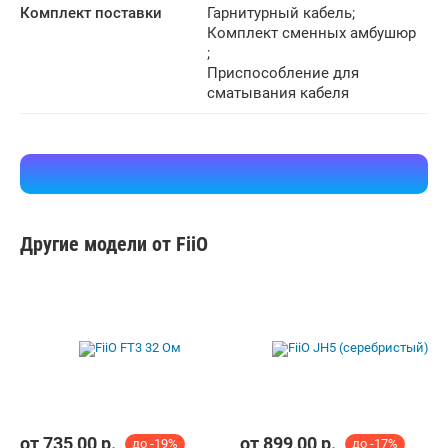
Комплект поставки
Гарнитурный кабель
;
Комплект сменных амбушюр
;
Приспособление для
сматывания кабеля
Другие модели от FiiO
от
735,00
р.
от
899,00
р.
до -19%
до -17%