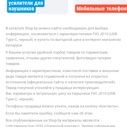
они быстро заряжаются от кей
усилители для
поэтому через 15-20 минут
наушников
Мобильные телефо
спокойно можно продолжать
наслаждаться звуком. По
микрофону эти лучше, чем 2
В каталоге Shop.by можно найти необходимую для выбора
предыдущие модели.
информацию, ознакомиться с характеристиками FiiO JD10 (USB
Type-C, черный) и купить по выгодной цене в интернет-магазинах
Беларуси.
К Вашим услугам удобный подбор товаров по параметрам,
сравнение, отзывы других покупателей, фото/видео галерея
товаров.
Информация о характеристиках, комплекте поставки и внешнем
виде товара является справочной и получена из открытых
источников (официальные сайты и каталоги производителей).
Перед покупкой уточняйте у продавца интересующие
Вас параметры и актуальную цену на Наушники FiiO JD10 (USB
Type-C, черный).
Телефоны продавца можно узнать, нажав на кнопку «Контакты».
Если Вы заметили ошибку, сообщите нам об этом.
Все опубликованные на Shop.by материалы являются
собственностью ООО «Открытый контакт». Любая публикация