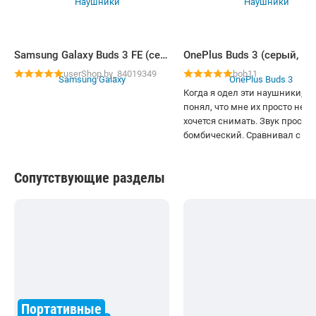
Samsung Galaxy Buds 3 FE (серый)
userShop.by_84019349
bob11
Когда я одел эти наушники, я
понял, что мне их просто не
хочется снимать. Звук просто
бомбический. Сравнивал с ank
liberty4 и nothing buds pro 2,
последние жутко неудобно с
Сопутствующие разделы
в ушах, выпадали , их постоян
нужно было поправлять , по з
неплохие, но лично мне не
понравился, отдает пластико
дешевизной. Если вам не
принципиальна анимация и g
fast pair , берите и не пожалеет
Так же знайте, при активном
шумодаве и включенном код
LHDC 5.0 их хватит часов на 4-5. 
Портативные