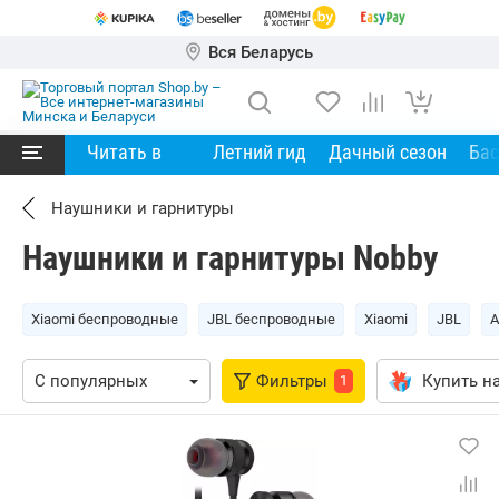
Вся Беларусь
Читать в
Летний гид
Дачный сезон
Ба
Наушники и гарнитуры
Наушники и гарнитуры Nobby
Xiaomi беспроводные
JBL беспроводные
Xiaomi
JBL
A
Фильтры
Купить на
1