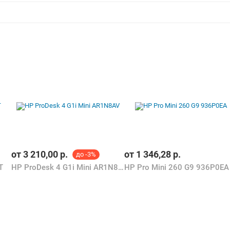
от
3 210,00
р.
от
1 346,28
р.
до -3%
T
HP ProDesk 4 G1i Mini AR1N8AV
HP Pro Mini 260 G9 936P0EA