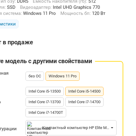
Тип озу:
DDR5
Емкость накопителя (гб):
512
еля:
SSD
Видеоадаптер:
Intel UHD Graphics 770
я система:
Windows 11 Pro
Мощность бп:
120 Вт
ристики
т в продаже
е модель с другими свойствами
нная
без ОС
Windows 11 Pro
Intel Core i5-13500
Intel Core i5-14500
р
Intel Core i7-13700
Intel Core i7-14700
Intel Core i7-14700T
Компактный компьютер HP Elite Mini 800 G9 C88QFAT
гурации