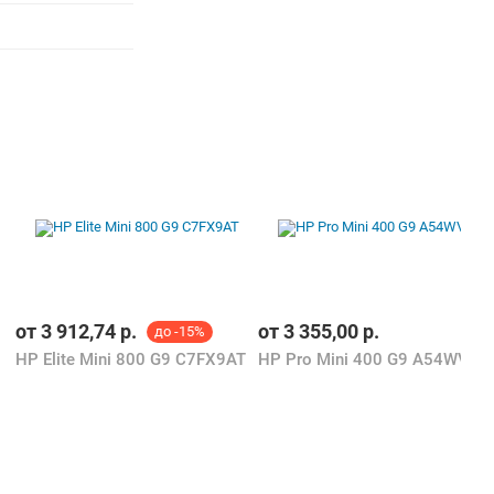
от
3 912,74
р.
от
3 355,00
р.
до -15%
HP Elite Mini 800 G9 C7FX9AT
HP Pro Mini 400 G9 A54WVET