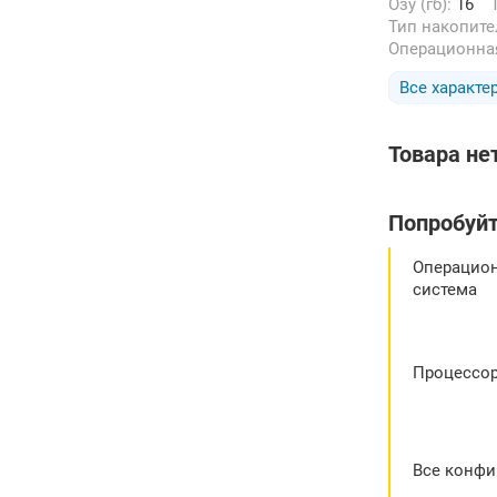
Озу (гб):
16
Тип накопит
Операционна
Все характе
Товара не
Попробуйт
Операцио
система
Процессо
Все конфи