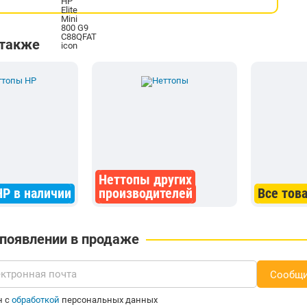
 также
Неттопы других
P в наличии
производителей
Все тов
 появлении в продаже
Сообщи
н с
обработкой
персональных данных