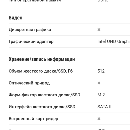
Тип оперативной памяти
DDR5
Видео
Дискретная графика
Графический адаптер
Intel UHD Graph
Хранение/запись информации
Объем жесткого диска/SSD, Гб
512
Оптический привод
Форм-фактор жесткого диска/SSD
M.2
Интерфейс жесткого диска/SSD
SATA III
Встроенный карт-ридер