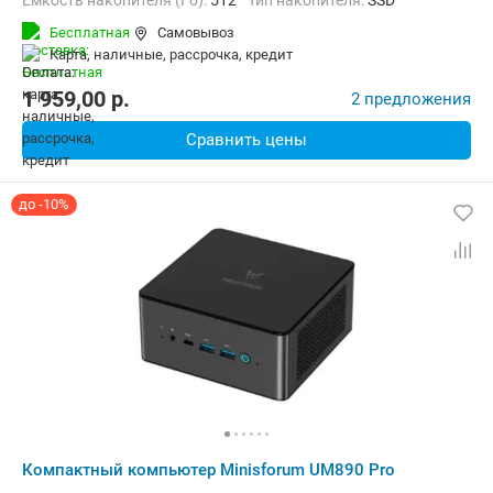
Емкость накопителя (Гб):
512
Тип накопителя:
SSD
Видеоадаптер:
Intel Iris Xe Graphics
Бесплатная
Самовывоз
Операционная система:
Windows 11
карта, наличные, рассрочка, кредит
1 959,00
p.
2 предложения
Сравнить цены
до -10%
Компактный компьютер Minisforum UM890 Pro