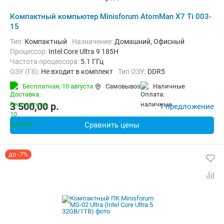
Компактный компьютер Minisforum AtomMan X7 Ti 003-
15
Тип:
Компактный
Назначение:
Домашний, Офисный
Процессор:
Intel Core Ultra 9 185H
Частота процессора:
5.1 ГГц
ОЗУ (Гб):
Не входит в комплект
Тип ОЗУ:
DDR5
Емкость накопителя (Гб):
Не входит в комплект
Бесплатная,
10 августа
Самовывоз
наличные
Тип накопителя:
SSD
Видеоадаптер:
Intel Arc Graphics
Операционная система:
без ОС
3 500,00
p.
1 предложение
Сравнить цены
до -7%