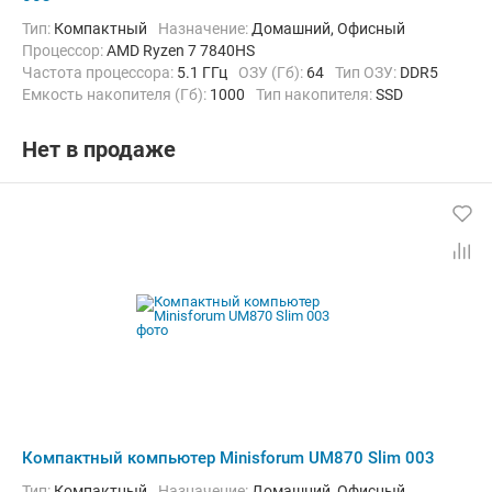
Тип:
Компактный
Назначение:
Домашний, Офисный
Процессор:
AMD Ryzen 7 7840HS
Частота процессора:
5.1 ГГц
ОЗУ (Гб):
64
Тип ОЗУ:
DDR5
Емкость накопителя (Гб):
1000
Тип накопителя:
SSD
Видеоадаптер:
AMD Radeon RX 6600M
Операционная система:
Windows 11
Нет в продаже
Компактный компьютер Minisforum UM870 Slim 003
Тип:
Компактный
Назначение:
Домашний, Офисный