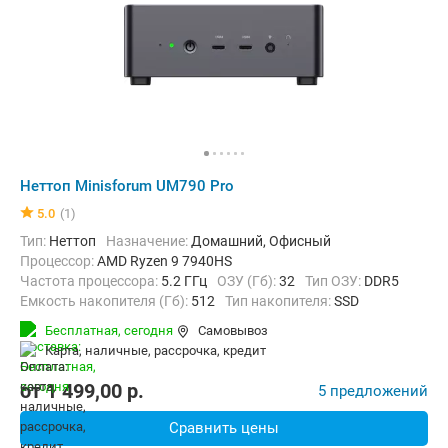
Неттоп Minisforum UM790 Pro
5.0
(1)
Тип:
Неттоп
Назначение:
Домашний, Офисный
Процессор:
AMD Ryzen 9 7940HS
Частота процессора:
5.2 ГГц
ОЗУ (Гб):
32
Тип ОЗУ:
DDR5
Емкость накопителя (Гб):
512
Тип накопителя:
SSD
Видеоадаптер:
AMD Radeon 780M
Бесплатная,
сегодня
Самовывоз
Операционная система:
Windows 11
карта, наличные, рассрочка, кредит
от
1 499,00
p.
5 предложений
Сравнить цены