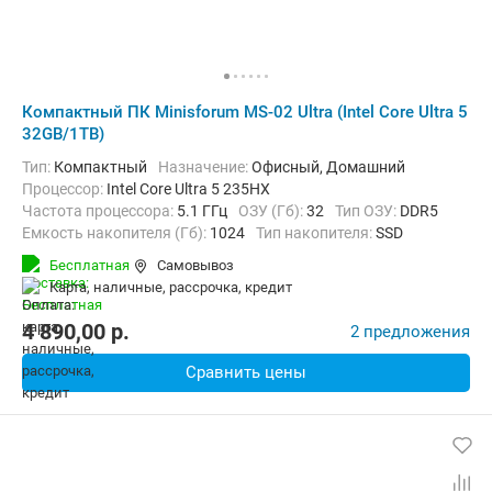
Компактный ПК Minisforum MS-02 Ultra (Intel Core Ultra 5
32GB/1TB)
Тип:
Компактный
Назначение:
Офисный, Домашний
Процессор:
Intel Core Ultra 5 235HX
Частота процессора:
5.1 ГГц
ОЗУ (Гб):
32
Тип ОЗУ:
DDR5
Емкость накопителя (Гб):
1024
Тип накопителя:
SSD
Видеоадаптер:
Intel Arc Graphics
Бесплатная
Самовывоз
Операционная система:
Windows 11 Pro
карта, наличные, рассрочка, кредит
4 890,00
p.
2 предложения
Сравнить цены