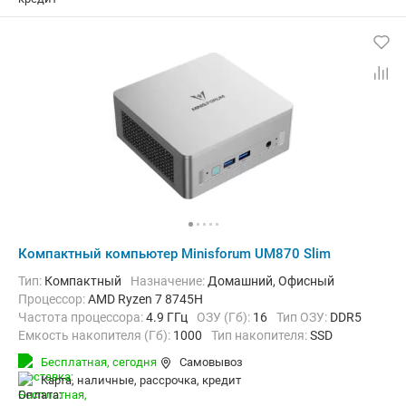
Компактный компьютер Minisforum UM870 Slim
Тип:
Компактный
Назначение:
Домашний, Офисный
Процессор:
AMD Ryzen 7 8745H
Частота процессора:
4.9 ГГц
ОЗУ (Гб):
16
Тип ОЗУ:
DDR5
Емкость накопителя (Гб):
1000
Тип накопителя:
SSD
Видеоадаптер:
AMD Radeon 780M
Бесплатная,
сегодня
Самовывоз
Операционная система:
без ОС
карта, наличные, рассрочка, кредит