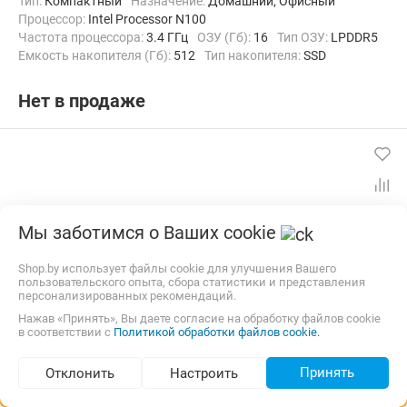
Тип:
Компактный
Назначение:
Домашний, Офисный
Процессор:
Intel Processor N100
Частота процессора:
3.4 ГГц
ОЗУ (Гб):
16
Тип ОЗУ:
LPDDR5
Емкость накопителя (Гб):
512
Тип накопителя:
SSD
Видеоадаптер:
Intel UHD Graphics
Операционная система:
Windows 11 Pro
Нет в продаже
Мы заботимся о Ваших cookie
Shop.by использует файлы cookie для улучшения Вашего
пользовательского опыта, сбора статистики и представления
персонализированных рекомендаций.
Нажав «Принять», Вы даете согласие на обработку файлов cookie
в соответствии с
Политикой обработки файлов cookie.
Компактный компьютер Minisforum UN1245 (Intel Core
Принять
Отклонить
Настроить
i5-12450H 16GB/512GB)
Подбор по параметрам (38)
Тип:
Компактный
Назначение:
Домашний, Офисный