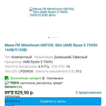
Мини-ПК Minisforum UM750L Slim (AMD Ryzen 5 7545U
16GB/512GB)
Тип:
Компактный
Назначение:
Домашний, Офисный
Процессор:
AMD Ryzen 5 7545U
Частота процессора:
4.9 ГГц
ОЗУ (Гб):
16
Тип ОЗУ:
LPDDR5X
Емкость накопителя (Гб):
512
Тип накопителя:
SSD
Видеоадаптер:
AMD Radeon 740M
Бесплатная,
сегодня
Самовывоз
Операционная система:
Windows 11 Pro
карта, наличные, рассрочка, кредит
от
2 029,90
p.
2 предложения
Сравнить цены