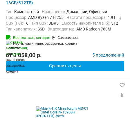
16GB/512TB)
Тип:
Компактный
Назначение:
Домашний, Офисный
Процессор:
AMD Ryzen 7 H 255
Частота процессора:
4.9 ГГц
ОЗУ (Гб):
16
Тип ОЗУ:
DDR5
Емкость накопителя (Гб):
512
Тип накопителя:
SSD
Видеоадаптер:
AMD Radeon 780M
Операционная система:
Windows 11 Pro
Бесплатная,
сегодня
Самовывоз
карта, наличные, рассрочка, кредит
от
3 058,00
p.
5 предложений
Сравнить цены