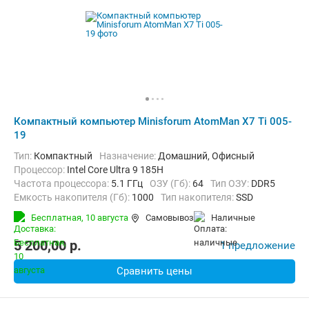
Компактный компьютер Minisforum AtomMan X7 Ti 005-
19
Тип:
Компактный
Назначение:
Домашний, Офисный
Процессор:
Intel Core Ultra 9 185H
Частота процессора:
5.1 ГГц
ОЗУ (Гб):
64
Тип ОЗУ:
DDR5
Емкость накопителя (Гб):
1000
Тип накопителя:
SSD
Видеоадаптер:
Intel Arc Graphics
Бесплатная,
10 августа
Самовывоз
наличные
Операционная система:
без ОС
5 200,00
p.
1 предложение
Сравнить цены