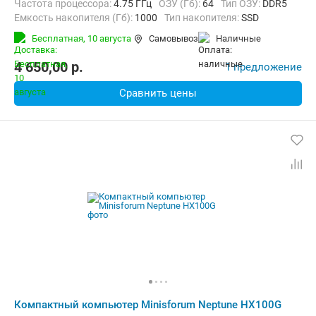
Частота процессора:
4.75 ГГц
ОЗУ (Гб):
64
Тип ОЗУ:
DDR5
Емкость накопителя (Гб):
1000
Тип накопителя:
SSD
Видеоадаптер:
AMD Radeon 680M
Бесплатная,
10 августа
Самовывоз
наличные
Операционная система:
без ОС
4 650,00
p.
1 предложение
Сравнить цены
Компактный компьютер Minisforum Neptune HX100G