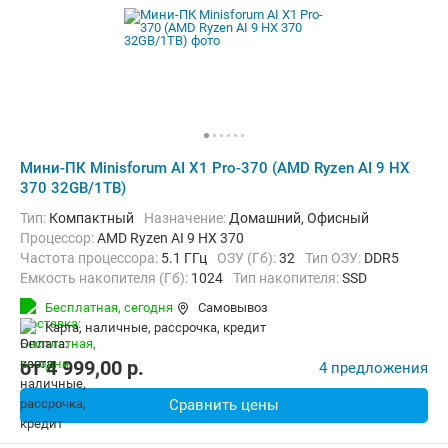
Мини-ПК Minisforum AI X1 Pro-370 (AMD Ryzen AI 9 HX
370 32GB/1TB)
Тип:
Компактный
Назначение:
Домашний, Офисный
Процессор:
AMD Ryzen AI 9 HX 370
Частота процессора:
5.1 ГГц
ОЗУ (Гб):
32
Тип ОЗУ:
DDR5
Емкость накопителя (Гб):
1024
Тип накопителя:
SSD
Видеоадаптер:
AMD Radeon 890M
Бесплатная,
сегодня
Самовывоз
Операционная система:
Windows 11 Pro
карта, наличные, рассрочка, кредит
от
4 999,00
p.
4 предложения
Сравнить цены