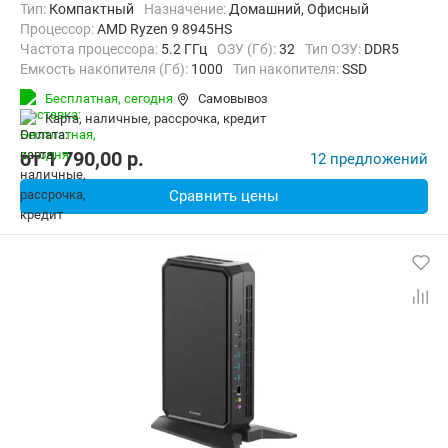
Тип:
Компактный
Назначение:
Домашний, Офисный
Процессор:
AMD Ryzen 9 8945HS
Частота процессора:
5.2 ГГц
ОЗУ (Гб):
32
Тип ОЗУ:
DDR5
Емкость накопителя (Гб):
1000
Тип накопителя:
SSD
Видеоадаптер:
AMD Radeon 780M
Бесплатная,
сегодня
Самовывоз
Операционная система:
без ОС
карта, наличные, рассрочка, кредит
от
1 790,00
p.
12 предложений
Сравнить цены