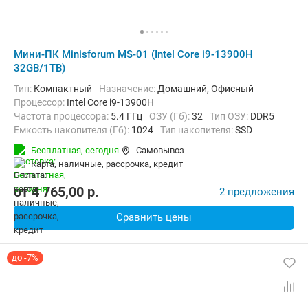
Мини-ПК Minisforum MS-01 (Intel Core i9-13900H
32GB/1TB)
Тип:
Компактный
Назначение:
Домашний, Офисный
Процессор:
Intel Core i9-13900H
Частота процессора:
5.4 ГГц
ОЗУ (Гб):
32
Тип ОЗУ:
DDR5
Емкость накопителя (Гб):
1024
Тип накопителя:
SSD
Видеоадаптер:
Intel Iris Xe Graphics
Бесплатная,
сегодня
Самовывоз
Операционная система:
Windows 11 Pro
карта, наличные, рассрочка, кредит
от
4 765,00
p.
2 предложения
Сравнить цены
до -7%