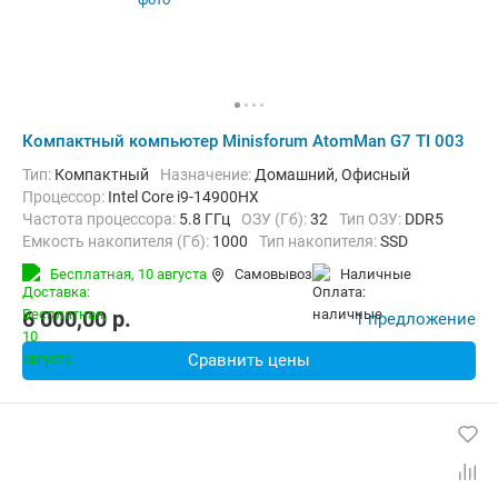
Компактный компьютер Minisforum AtomMan G7 TI 003
Тип:
Компактный
Назначение:
Домашний, Офисный
Процессор:
Intel Core i9-14900HX
Частота процессора:
5.8 ГГц
ОЗУ (Гб):
32
Тип ОЗУ:
DDR5
Емкость накопителя (Гб):
1000
Тип накопителя:
SSD
Видеоадаптер:
NVIDIA GeForce RTX 4070
Бесплатная,
10 августа
Самовывоз
наличные
Операционная система:
Windows 11
6 000,00
p.
1 предложение
Сравнить цены