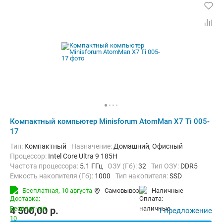
Компактный компьютер Minisforum AtomMan X7 Ti 005-
17
Тип:
Компактный
Назначение:
Домашний, Офисный
Процессор:
Intel Core Ultra 9 185H
Частота процессора:
5.1 ГГц
ОЗУ (Гб):
32
Тип ОЗУ:
DDR5
Емкость накопителя (Гб):
1000
Тип накопителя:
SSD
Видеоадаптер:
Intel Arc Graphics
Бесплатная,
10 августа
Самовывоз
наличные
Операционная система:
без ОС
4 500,00
p.
1 предложение