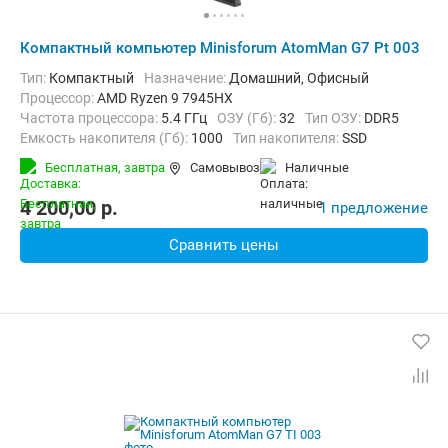
Компактный компьютер Minisforum AtomMan G7 Pt 003
Тип:
Компактный
Назначение:
Домашний, Офисный
Процессор:
AMD Ryzen 9 7945HX
Частота процессора:
5.4 ГГц
ОЗУ (Гб):
32
Тип ОЗУ:
DDR5
Емкость накопителя (Гб):
1000
Тип накопителя:
SSD
Видеоадаптер:
AMD Radeon RX 7600M
Бесплатная,
завтра
Самовывоз
наличные
Операционная система:
Windows 11
4 200,00
p.
1 предложение
Сравнить цены