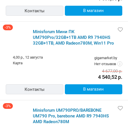
В магазин
Контакты
-3%
Minisforum Мини ПК
UM790Pro/32GB+1TB AMD R9 7940HS
32GB+1TB, AMD Radeon780M, Win11 Pro
4,00 р.,
12 августа
gigamarket.by
карта
Нет отзывов
i
4 677,00
р.
4 540,52
р.
В магазин
Контакты
-3%
Minisforum UM790PRO/BAREBONE
UM790 Pro, barebone AMD R9 7940HS
AMD Radeon780M