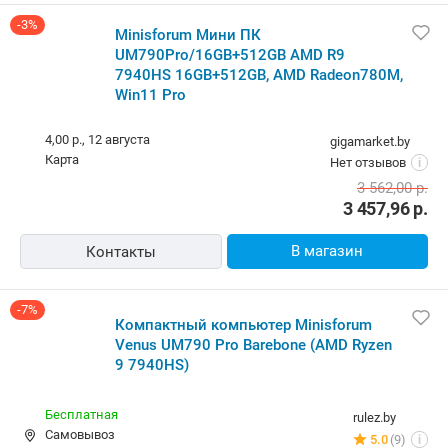
-3%
Minisforum Мини ПК
UM790Pro/16GB+512GB AMD R9
7940HS 16GB+512GB, AMD Radeon780M,
Win11 Pro
4,00 р.,
12 августа
gigamarket.by
карта
Нет отзывов
i
3 562,00
р.
3 457,96
р.
В магазин
Контакты
-7%
Компактный компьютер Minisforum
Venus UM790 Pro Barebone (AMD Ryzen
9 7940HS)
Бесплатная
rulez.by
Самовывоз
5.0
(9)
i