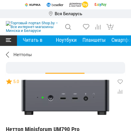
Вся Беларусь
Читать в
Ноутбуки
Планшеты
Смартф
Неттопы
5.0
Неттоп Minisforum UM790 Pro