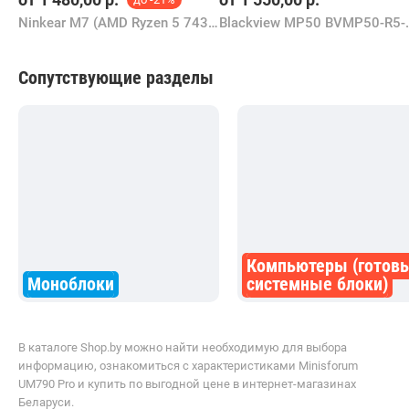
Ninkear M7 (AMD Ryzen 5 7430U, 16GB/512GB)
Blackview MP5
Сопутствующие разделы
Компьютеры (готов
Моноблоки
системные блоки)
В каталоге Shop.by можно найти необходимую для выбора
информацию, ознакомиться с характеристиками Minisforum
UM790 Pro и купить по выгодной цене в интернет-магазинах
Беларуси.