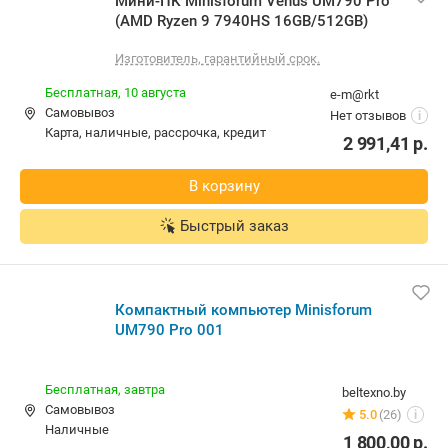
Мини-ПК Minisforum Venus UM790 Pro
(AMD Ryzen 9 7940HS 16GB/512GB)
Изготовитель, гарантийный срок.
Бесплатная,
10 августа
e-m@rkt
Самовывоз
Нет отзывов
i
карта, наличные, рассрочка, кредит
2 991,41
р.
В корзину
Быстрый заказ
Компактный компьютер Minisforum
UM790 Pro 001
Бесплатная,
завтра
beltexno.by
Самовывоз
5.0
(26)
i
наличные
1 800,00
р.