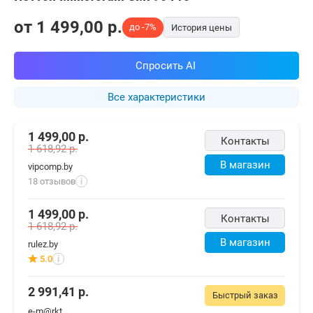
от
1 499,00
p.
до -7%
История цены
Спросить AI
Все характеристики
1 499,00
р.
Контакты
1 618,92
р.
В магазин
vipcomp.by
18 отзывов
i
1 499,00
р.
Контакты
1 618,92
р.
В магазин
rulez.by
5.0
i
2 991,41
р.
Быстрый заказ
e-m@rkt