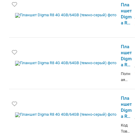
Планшет Digma R8 4G 4GB/64GB (темно-
серый)
Планшет Digma R8 4G 4GB/64GB (темно-
серый)
Полная проверка при покупке. Вы ничем не
рискуете. Быстрая доставка в любую точку РБ.
Не работаем с Юр. лицами и картами
рассрочка. В наличии 1 шт. Для заказа более 1
шт, уточняйте информацию у менеджера.
Планшет Digma R8 4G 4GB/64GB (темно-
серый)
Код Товара: 11633790 Пункт самовывоза в
Малиновке, бесплатная парковка. Более 20 лет
на рынке.Части Минска за МКАД считаются
доставкой по РБ.Цена указана для физ.
лиц.точное количество уточняйте.В наличии
Планшет Digma R8 4G 4GB/64GB темно-