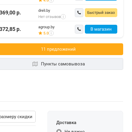
4.0
i
dreli.by
369,00
р.
Быстрый заказ
Нет отзывов
i
agroup.by
372,85
р.
В магазин
5.0
i
11 предложений
Пункты самовывоза
размеру скидки
Доставка
Не важно