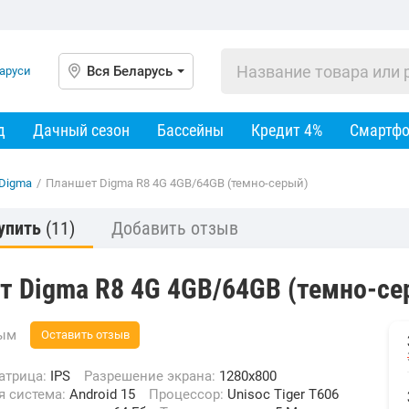
Вся Беларусь
д
Дачный сезон
Бассейны
Кредит 4%
Смартф
Digma
/
Планшет Digma R8 4G 4GB/64GB (темно-серый)
упить
(11)
Добавить отзыв
т Digma R8 4G 4GB/64GB (темно-се
вым
Оставить отзыв
Матрица:
IPS
Разрешение экрана:
1280x800
я система:
Android 15
Процессор:
Unisoc Tiger T606