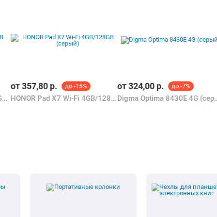
Чехлы для пла
уры
Портативные колонки
и электронных 
ию, ознакомиться с характеристиками Digma R8 4G 4GB/64GB (темно-се
е, отзывы других покупателей, фото/видео галерея товаров.
де товара является справочной и получена из открытых источников (оф
ену на Планшет Digma R8 4G 4GB/64GB (темно-серый).