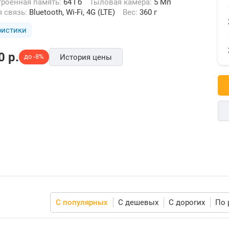
строенная память:
64 Гб
Тыловая камера:
5 Мп
я связь:
Bluetooth, Wi-Fi, 4G (LTE)
Вес:
360 г
ристики
0
p.
до -8%
История цены
С популярных
С дешевых
С дорогих
По 