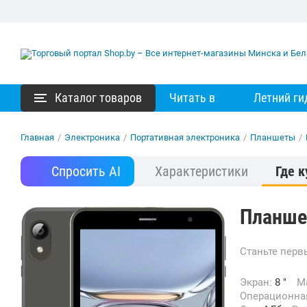
Каталог товаров
Читать в
Летний ги
Главная
/
Электроника
/
Портативная электроника
/
Планшеты
/
Спросить AI
Характеристики
Где к
Планше
Станьте пер
Экран:
8 "
Операционна