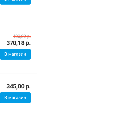
345,00
р.
В магазин
от
341,00
р.
от
348,10
р.
до -7%
до -7%
30E 4G (серый)
Digma Pro Spark 4G 4GB/64GB (темно-серый)
Blackview Tab 60 4GB/128GB 