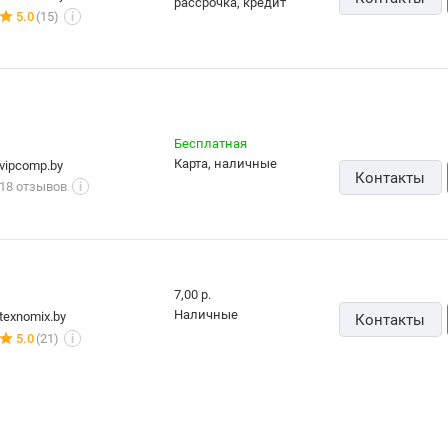
7,00 р.
наличные
texnomix.by
Контакты
5.0
(21)
i
от
357,80
р.
от
324,00
р.
до -15%
до -7%
Horizont H-Tab Mini 4GB/64GB (черный)
HONOR Pad X7 Wi-Fi 4GB/128GB (серый)
Digma Optima 84