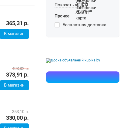
365,31
р.
Показать еще 11
В магазин
Прочее
Бесплатная доставка
403,82
р.
373,91
р.
В магазин
353,10
р.
330,00
р.
В магазин
330,00
р.
В магазин