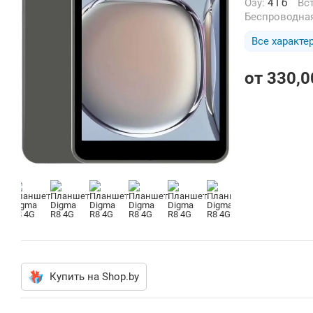
Озу:
4 Гб
В
Беспроводна
Все характе
от
330,0
Купить на Shop.by