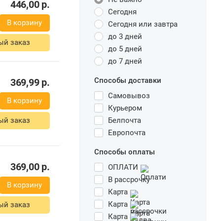
446,00
р.
Сегодня
В корзину
Сегодня или завтра
до 3 дней
ый заказ
до 5 дней
до 7 дней
369,99
р.
Способы доставки
В корзину
Самовывоз
Курьером
ый заказ
Белпочта
Европочта
369,00
р.
Способы оплаты
В корзину
ОПЛАТИ
В рассрочку
ый заказ
Карта
Карта
Карта