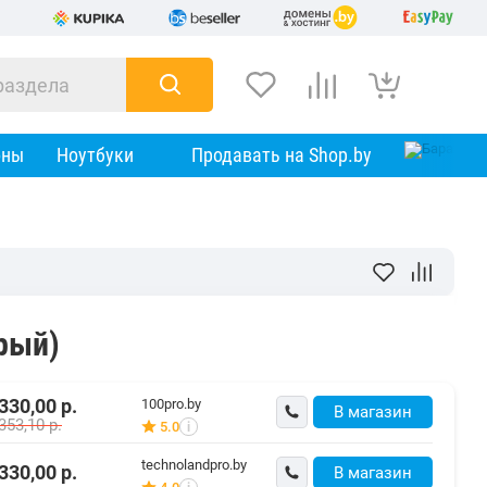
оны
Ноутбуки
Продавать на Shop.by
рый)
330,00
р.
100pro.by
В магазин
353,10
р.
5.0
i
technolandpro.by
330,00
р.
В магазин